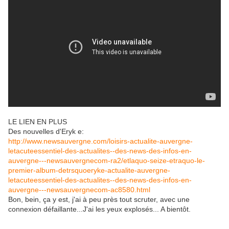
LE LIEN EN PLUS
Des nouvelles d'Eryk e:
http://www.newsauvergne.com/loisirs-actualite-auvergne-
letacuteessentiel-des-actualites--des-news-des-infos-en-
auvergne---newsauvergnecom-ra2/etlaquo-seize-etraquo-le-
premier-album-detrsquoeryke-actualite-auvergne-
letacuteessentiel-des-actualites--des-news-des-infos-en-
auvergne---newsauvergnecom-ac8580.html
Bon, bein, ça y est, j'ai à peu près tout scruter, avec une
connexion défaillante...J'ai les yeux explosés... A bientôt.