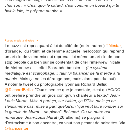
chanson : « C'est quoi le cafard, c'est comme un buvard qui te
boit la joie, te prépare au pire ».
Record music and voice >>
Le buzz est repris quant à lui du côté de (entre autres)
Téléstar
,
d'orange, du Point, et de femme actuelle, hellocoton qui reprend
un article de video-mix qui reprenait lui même un article de non-
stop people qui bien sûr se contentait de citer l'interview initiale
de Metronews... L'effet Scarabée bousier...
(Le système
médiatique est scatophage, il faut lui balancer de la merde à la
gueule.
Mais ça ne les dérange pas, mais alors, pas du tout).
A noter le tweet du photographe lyonnais Richard Bellia:
@RichardBellia
: "Ouais ben ce que je constate, c'est qu'AC/DC
ont préféré prendre un gros con qu'un chanteur à texte."
Jean-
Louis
Murat.
Mise à part ça, sur twitter, ça RTise mais ça ne
s'enflamme pas, mise à part quelqu'un "qui veut faire tomber sur
la gueule de Murat... un piano". Bel mort. Ou un autre qui
remarque:
Jean-Louis
Murat
(28 albums) se plaignant
d'ostracisme à son encontre, ça vaut son pesant de noisettes. Via
@franceinter