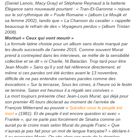
(Daniel Lanois, Macy Gray) et Stéphane Reynaud à la batterie.
Élégance sans nouveauté pourtant : « Tran-Et-Garonne » rejoue
sur le sol rythmique de « Foule Romaine » (album Le Moujik et
sa femme 2002), tandis que « La Chanson du cavalier » rappelle
beaucoup le refrain de des « Voyageurs perdus » (album Tristan
2008).
Morituri « Ceux qui vont mourir »
La formule latine choisie pour un album sans doute marqué par
les deuils successifs de l’année 2015. Comme souvent Murat
prend à contrepied dans les interviews, se méfie de la sensibilité
collective et se dit « ni Charlie, Ni Bataclan. Trop tard pour être
Jean Moulin » Sans qu’il y soit fait référence directement, et
même si ces paroles ont été écrites avant le 13 novembre,
difficile de ne pas entendre certaines paroles comme des
évocations « Sur la terrasse, Sous les cimes, à l'heure où le festin
se termine, Satan est heureux il a régalé ses convives ».
La mort toujours présente chez Jean-Louis Murat, qui déjà pour
son premier 45 tours déclarait au moment de l'arrivée de
François Mitterrand au pouvoir «
Suicidez-vous le peuple est
mort
» (1981). Et de peuple il est encore question ici avec «
Frankie », qui ne parle pas forcément de Sinatra comme on
aurait pu le croire mais selon Murat du peuple Franc « Que
n'aurais-je pas fait pour un mot de langue française? » déclare-t-
il au magazine Magic. On cite alors ces mots de la dernière