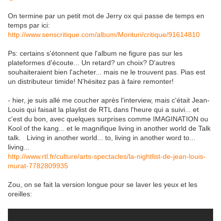
On termine par un petit mot de Jerry ox qui passe de temps en
temps par ici:
http://www.senscritique.com/album/Morituri/critique/91614810
Ps: certains s'étonnent que l'album ne figure pas sur les
plateformes d'écoute... Un retard? un choix? D'autres
souhaiteraient bien l'acheter... mais ne le trouvent pas. Pias est
un distributeur timide! N'hésitez pas à faire remonter!
- hier, je suis allé me coucher après l'interview, mais c'était Jean-
Louis qui faisait la playlist de RTL dans l'heure qui a suivi... et
c'est du bon, avec quelques surprises comme IMAGINATION ou
Kool of the kang... et le magnifique living in another world de Talk
talk. Living in another world... to, living in another word to...
living...
http://www.rtl.fr/culture/arts-spectacles/la-nightlist-de-jean-louis-
murat-7782809935
Zou, on se fait la version longue pour se laver les yeux et les
oreilles: