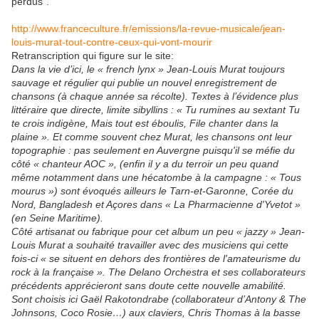
perdus".
http://www.franceculture.fr/emissions/la-revue-musicale/jean-
louis-murat-tout-contre-ceux-qui-vont-mourir
Retranscription qui figure sur le site:
Dans la vie d’ici, le « french lynx » Jean-Louis Murat toujours
sauvage et régulier qui publie un nouvel enregistrement de
chansons (à chaque année sa récolte). Textes à l’évidence plus
littéraire que directe, limite sibyllins : « Tu rumines au sextant Tu
te crois indigène, Mais tout est éboulis, File chanter dans la
plaine ». Et comme souvent chez Murat, les chansons ont leur
topographie : pas seulement en Auvergne puisqu'il se méfie du
côté « chanteur AOC », (enfin il y a du terroir un peu quand
même notamment dans une hécatombe à la campagne : « Tous
mourus ») sont évoqués ailleurs le Tarn-et-Garonne, Corée du
Nord, Bangladesh et Açores dans « La Pharmacienne d'Yvetot »
(en Seine Maritime).
Côté artisanat ou fabrique pour cet album un peu « jazzy » Jean-
Louis Murat a souhaité travailler avec des musiciens qui cette
fois-ci « se situent en dehors des frontières de l'amateurisme du
rock à la française ». The Delano Orchestra et ses collaborateurs
précédents apprécieront sans doute cette nouvelle amabilité.
Sont choisis ici Gaël Rakotondrabe (collaborateur d’Antony & The
Johnsons, Coco Rosie…) aux claviers, Chris Thomas à la basse