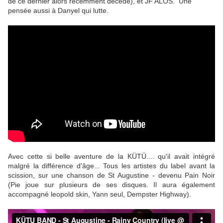
de ce dernier alors récemment décédé), et JF ALOS. Une
pensée aussi à Danyel qui lutte.
Avec cette si belle aventure de la KÜTÜ.... qu'il avait intégré
malgré la différence d'âge... Tous les artistes du label avant la
scission, sur une chanson de St Augustine - devenu Pain Noir
(Pie joue sur plusieurs de ses disques. Il aura également
accompagné leopold skin, Yann seul, Dempster Highway).