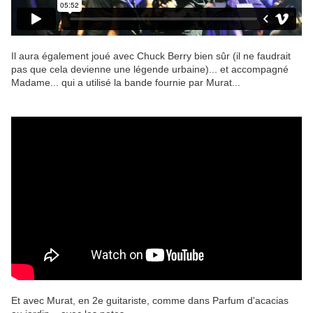
Il aura également joué avec Chuck Berry bien sûr (il ne faudrait
pas que cela devienne une légende urbaine)... et accompagné
Madame... qui a utilisé la bande fournie par Murat...
Et avec Murat, en 2e guitariste, comme dans Parfum d'acacias