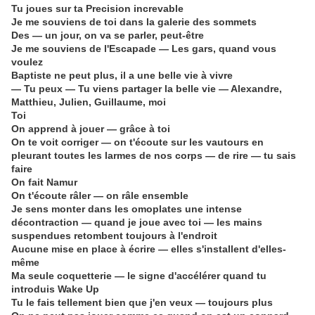
Tu joues sur ta Precision increvable
Je me souviens de toi dans la galerie des sommets
Des — un jour, on va se parler, peut-être
Je me souviens de l'Escapade — Les gars, quand vous
voulez
Baptiste ne peut plus, il a une belle vie à vivre
— Tu peux — Tu viens partager la belle vie — Alexandre,
Matthieu, Julien, Guillaume, moi
Toi
On apprend à jouer — grâce à toi
On te voit corriger — on t'écoute sur les vautours en
pleurant toutes les larmes de nos corps — de rire — tu sais
faire
On fait Namur
On t'écoute râler — on râle ensemble
Je sens monter dans les omoplates une intense
décontraction — quand je joue avec toi — les mains
suspendues retombent toujours à l'endroit
Aucune mise en place à écrire — elles s'installent d'elles-
même
Ma seule coquetterie — le signe d'accélérer quand tu
introduis Wake Up
Tu le fais tellement bien que j'en veux — toujours plus