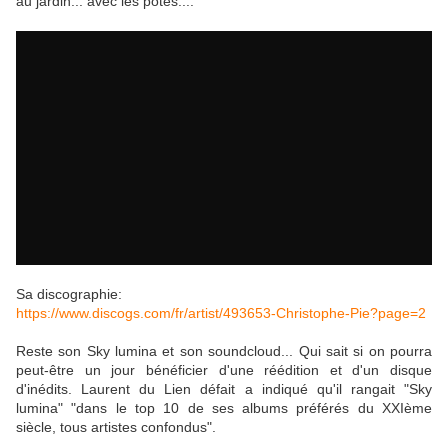
au jardin... avec les potes....
Sa discographie:
https://www.discogs.com/fr/artist/493653-Christophe-Pie?page=2
Reste son Sky lumina et son soundcloud... Qui sait si on pourra
peut-être un jour bénéficier d'une réédition et d'un disque
d'inédits. Laurent du Lien défait a indiqué qu'il rangait "Sky
lumina"
"dans le top 10 de ses albums préférés du XXIème
siècle, tous artistes confondus".