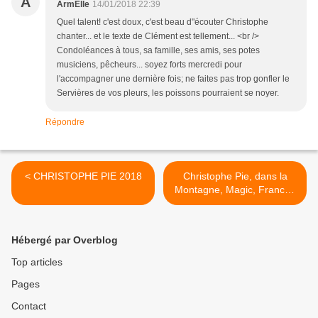
A
ArmElle
14/01/2018 22:39
Quel talent! c'est doux, c'est beau d"écouter Christophe
chanter... et le texte de Clément est tellement... <br />
Condoléances à tous, sa famille, ses amis, ses potes
musiciens, pêcheurs... soyez forts mercredi pour
l'accompagner une dernière fois; ne faites pas trop gonfler le
Servières de vos pleurs, les poissons pourraient se noyer.
Répondre
< CHRISTOPHE PIE 2018
Christophe Pie, dans la
Montagne, Magic, France3
et dans "une histoire du
rock à Clermont-ferrand" >
Hébergé par Overblog
Top articles
Pages
Contact