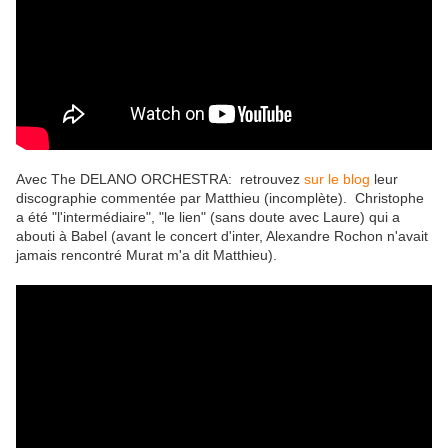
Avec The DELANO ORCHESTRA: retrouvez
sur le blog
leur
discographie commentée par Matthieu (incomplète). Christophe
a été "l'intermédiaire", "le lien" (sans doute avec Laure) qui a
abouti à Babel (avant le concert d'inter, Alexandre Rochon n'avait
jamais rencontré Murat m'a dit Matthieu).