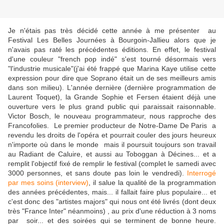
Je n'étais pas très décidé cette année à me présenter au
Festival Les Belles Journées à Bourgoin-Jallieu alors que je
n'avais pas raté les précédentes éditions. En effet, le festival
d'une couleur "french pop indé" s'est tourné désormais vers
"l'industrie musicale"(j'ai été frappé que Marina Kaye utilise cette
expression pour dire que Soprano était un de ses meilleurs amis
dans son milieu). L'année dernière (dernière programmation de
Laurent Toquet), la Grande Sophie et Fersen étaient déjà une
ouverture vers le plus grand public qui paraissait raisonnable.
Victor Bosch, le nouveau programmateur, nous rapproche des
Francofolies. Le premier producteur de Notre-Dame De Paris a
revendu les droits de l'opéra et pourrait couler des jours heureux
n'importe où dans le monde mais il poursuit toujours son travail
au Radiant de Caluire, et aussi au Toboggan à Décines... et a
remplit l'objectif fixé de remplir le festival (complet le samedi avec
3000 personnes, et sans doute pas loin le vendredi).
Interrogé
par mes soins (interview)
, il salue la qualité de la programmation
des années précédentes, mais... il fallait faire plus populaire... et
c'est donc des "artistes majors" qui nous ont été livrés (dont deux
très "France Inter" néanmoins) , au prix d'une réduction à 3 noms
par soir... et des soirées qui se terminent de bonne heure.