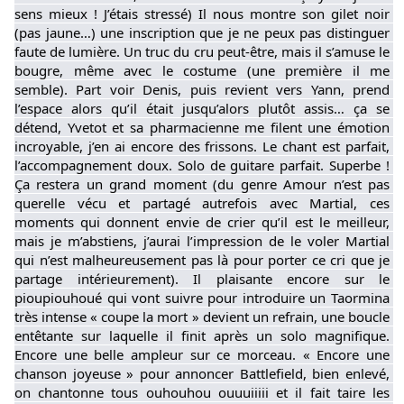
sens mieux ! J’étais stressé) Il nous montre son gilet noir 
(pas jaune…) une inscription que je ne peux pas distinguer 
faute de lumière. Un truc du cru peut-être, mais il s’amuse le 
bougre, même avec le costume (une première il me 
semble). Part voir Denis, puis revient vers Yann, prend 
l’espace alors qu’il était jusqu’alors plutôt assis… ça se 
détend, Yvetot et sa pharmacienne me filent une émotion 
incroyable, j’en ai encore des frissons. Le chant est parfait, 
l’accompagnement doux. Solo de guitare parfait. Superbe ! 
Ça restera un grand moment (du genre Amour n’est pas 
querelle vécu et partagé autrefois avec Martial, ces 
moments qui donnent envie de crier qu’il est le meilleur, 
mais je m’abstiens, j’aurai l’impression de le voler Martial 
qui n’est malheureusement pas là pour porter ce cri que je 
partage intérieurement). Il plaisante encore sur le 
pioupiouhoué qui vont suivre pour introduire un Taormina 
très intense « coupe la mort » devient un refrain, une boucle 
entêtante sur laquelle il finit après un solo magnifique. 
Encore une belle ampleur sur ce morceau. « Encore une 
chanson joyeuse » pour annoncer Battlefield, bien enlevé, 
on chantonne tous ouhouhou ouuuiiiii et il fait taire les 