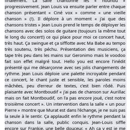
finalement. La salle chantonne les « houhou » 
progressivement. Jean Louis va ensuite parler entre chaque 
chanson présentant « Ciné vox » comme « une vieille 
chanson » (!). Il déplore à un moment « j’ai que des 
chansons tristes » Jean Louis prend le temps de déployer les 
chansons avec des solos de guitare (toujours la même tout 
le long du concert!) ce qui place pour moi ce concert haut, 
très haut. Ça swingue et ça sifflotte avec Ma Babe au tempo 
très soutenu, très péchu. Présentation des musiciens, ça 
tape très peu dans les mains sur Geronimo mais le voodoo 
fait son effet malgré tout. Hello you est encore l’inédit 
présenté qui me désarçonne avec ses jolis changements de 
rythme. Jean Louis déploie une palette incroyable pendant 
ce concert, le chant juste et sensible, les paroles moins 
mâchées, peu d’erreur de textes, c’est bien rôdé. Puis 
plaisante avec Montboudif « j’ai pas de chanson sur Aurillac 
mais on fait Montboudif, on l’a pas encore joué, c’est notre 
troisième concert ». Un intervention dans la salle « un pour 
Pierre » montre que Murat est dans l’échange, je ne suis pas 
la seule à le sentir. Ça applaudit enfin le rythme pendant la 
chanson dans la salle, public conquis. Jean-Louis siffle 
encore sur Frankie, une belle douceur. « Ah ça y est je me 