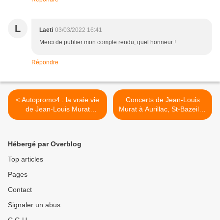
L
Laeti
03/03/2022 16:41
Merci de publier mon compte rendu, quel honneur !
Répondre
< Autopromo4 : la vraie vie
Concerts de Jean-Louis
de Jean-Louis Murat
Murat à Aurillac, St-Bazeille,
(dernier épisode) et retour
Le Haillan, Nevers >
à Coutances
Hébergé par Overblog
Top articles
Pages
Contact
Signaler un abus