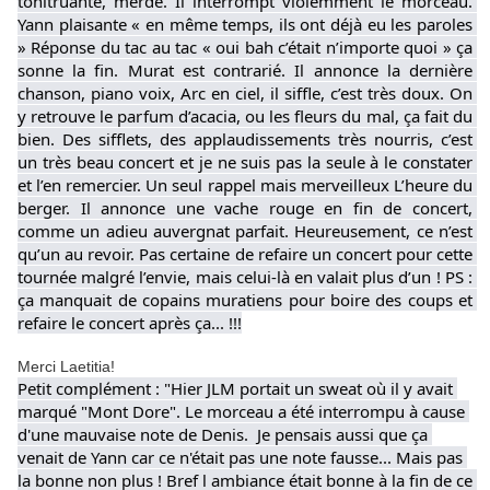
tonitruante, merde. Il interrompt violemment le morceau. 
Yann plaisante « en même temps, ils ont déjà eu les paroles 
» Réponse du tac au tac « oui bah c’était n’importe quoi » ça 
sonne la fin. Murat est contrarié. Il annonce la dernière 
chanson, piano voix, Arc en ciel, il siffle, c’est très doux. On 
y retrouve le parfum d’acacia, ou les fleurs du mal, ça fait du 
bien. Des sifflets, des applaudissements très nourris, c’est 
un très beau concert et je ne suis pas la seule à le constater 
et l’en remercier. Un seul rappel mais merveilleux L’heure du 
berger. Il annonce une vache rouge en fin de concert, 
comme un adieu auvergnat parfait. Heureusement, ce n’est 
qu’un au revoir. Pas certaine de refaire un concert pour cette 
tournée malgré l’envie, mais celui-là en valait plus d’un ! PS : 
ça manquait de copains muratiens pour boire des coups et 
refaire le concert après ça... !!!
Merci Laetitia!
Petit complément : "Hier JLM portait un sweat où il y avait 
marqué "Mont Dore". Le morceau a été interrompu à cause 
d'une mauvaise note de Denis. 
 Je pensais aussi que ça 
venait de Yann car ce n'était pas une note fausse... Mais pas 
la bonne non plus ! Bref l ambiance était bonne à la fin de ce 