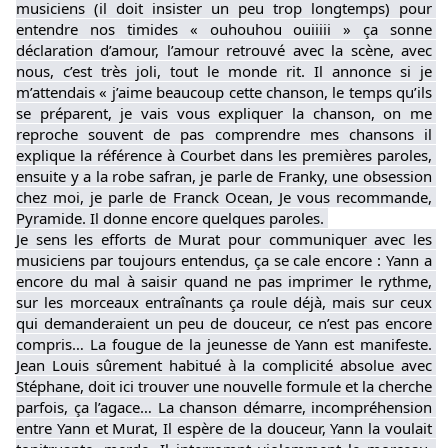
musiciens (il doit insister un peu trop longtemps) pour 
entendre nos timides « ouhouhou ouiiiii » ça sonne 
déclaration d’amour, l’amour retrouvé avec la scène, avec 
nous, c’est très joli, tout le monde rit. Il annonce si je 
m’attendais « j’aime beaucoup cette chanson, le temps qu’ils 
se préparent, je vais vous expliquer la chanson, on me 
reproche souvent de pas comprendre mes chansons il 
explique la référence à Courbet dans les premières paroles, 
ensuite y a la robe safran, je parle de Franky, une obsession 
chez moi, je parle de Franck Ocean, Je vous recommande, 
Pyramide. Il donne encore quelques paroles. 
Je sens les efforts de Murat pour communiquer avec les 
musiciens par toujours entendus, ça se cale encore : Yann a 
encore du mal à saisir quand ne pas imprimer le rythme, 
sur les morceaux entraînants ça roule déjà, mais sur ceux 
qui demanderaient un peu de douceur, ce n’est pas encore 
compris… La fougue de la jeunesse de Yann est manifeste. 
Jean Louis sûrement habitué à la complicité absolue avec 
Stéphane, doit ici trouver une nouvelle formule et la cherche 
parfois, ça l’agace… La chanson démarre, incompréhension 
entre Yann et Murat, Il espère de la douceur, Yann la voulait 