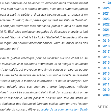
Ja
me à son habitude de balancer un excellent inédit immédiatement
2025
re très bien foutu et à double détente, avec deux superbes parties
2024
ment à part, le public a droit aux bouleversants et beaux à en
2023
acienne d'Yvetot", deux perles qui figurent sur l'album "Morituri".
2022
es sont pas marrantes mes chansons, putain !", mais on s'en fout
2021
té-là. Et si elles sont accompagnées de titres plus enlevés et tout
2020
ant "Taormina" et le très funky "Battlefield", le meilleur titre de
2019
sur lequel on pourrait aisément danser, voire se lancer dans des
2018
houhou, oui !"
2017
2016
 de la guitare électrique pour se focaliser sur son chant en se
2015
s musiciens, JLM fait bonne impression, et ce malgré le couac du
2014
e m'attendais"), qui provoque une fin de concert un peu en queue
2013
t à une sortie définitive de scène puis tout le monde se ressaisit
2012
 l'unique rappel, à tomber à la renverse : "L'heure du berger". Sur
2011
urat déploie tous ses charmes : texte langoureux, mélodie
2010
lues 'n rock très convaincant. Point final d'un concert dont on se
2009
ant et disponible, Murat passera ensuite une tête au stand de
dédicacer des disques et faire des selfies, dont un avec l'auteur
ARTIC
igraphiée du concert, élève au
lycée de la communication Saint-