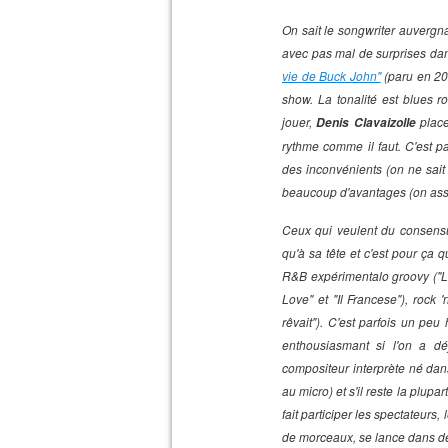
On sait le songwriter auvergna
avec pas mal de surprises dans
vie de Buck John"
(paru en 202
show. La tonalité est blues ro
jouer,
place
Denis Clavaizolle
rythme comme il faut. C'est pa
des inconvénients (on ne sait 
beaucoup d'avantages (on assis
Ceux qui veulent du consensue
qu'à sa tête et c'est pour ça
R&B expérimentalo groovy ("La 
Love" et "Il Francese"), rock
rêvait"). C'est parfois un pe
enthousiasmant si l'on a déj
compositeur interprète né dans 
au micro) et s'il reste la plup
fait participer les spectateurs, l
de morceaux, se lance dans de