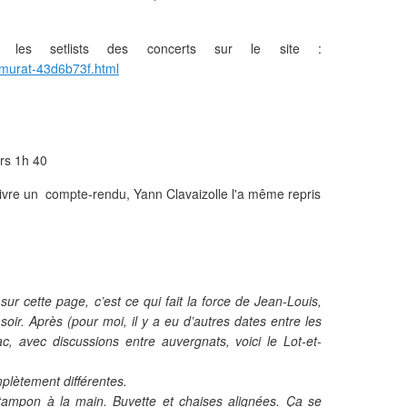
r les setlists des concerts sur le site :
is-murat-43d6b73f.html
rs 1h 40
livre un compte-rendu, Yann Clavaizolle l'a même repris
ur cette page, c’est ce qui fait la force de Jean-Louis,
e soir. Après (pour moi, il y a eu d’autres dates entre les
lac, avec discussions entre auvergnats, voici le Lot-et-
plètement différentes.
, tampon à la main. Buvette et chaises alignées. Ça se