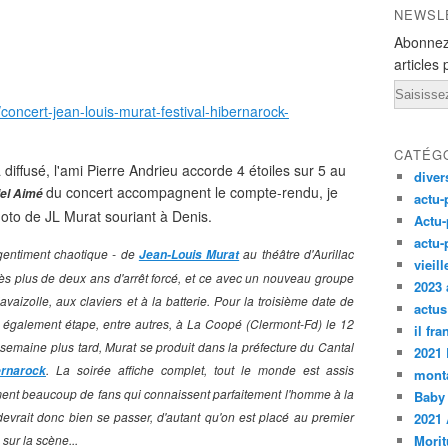
NEWSL
Abonnez
articles 
Email
concert-jean-louis-murat-festival-hibernarock-
CATÉG
diffusé, l'ami Pierre Andrieu accorde 4 étoiles sur 5 au
diver
du concert accompagnent le compte-rendu, je
iel Aimé
actu-
oto de JL Murat souriant à Denis.
Actu-
actu-
 gentiment chaotique - de
au théâtre d'Aurillac
Jean-Louis Murat
vieil
ès plus de deux ans d'arrêt forcé, et ce avec un nouveau groupe
2023 
izolle, aux claviers et à la batterie. Pour la troisième date de
actus
 également étape, entre autres, à La Coopé (Clermont-Fd) le 12
il fr
e semaine plus tard, Murat se produit dans la préfecture du Cantal
2021
. La soirée affiche complet, tout le monde est assis
ernarock
monta
ement beaucoup de fans qui connaissent parfaitement l'homme à la
Baby
devrait donc bien se passer, d'autant qu'on est placé au premier
2021 
sur la scène...
Morit