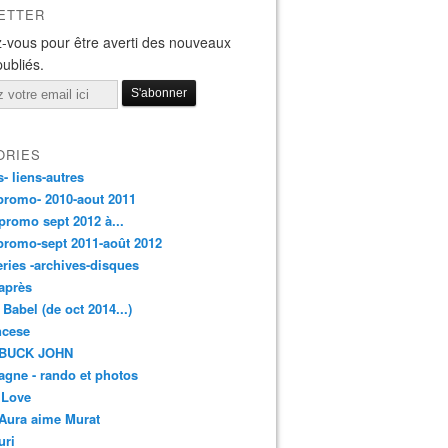
ETTER
-vous pour être averti des nouveaux
publiés.
ORIES
s- liens-autres
promo- 2010-aout 2011
promo sept 2012 à...
promo-sept 2011-août 2012
leries -archives-disques
après
 Babel (de oct 2014...)
ancese
 BUCK JOHN
gne - rando et photos
 Love
Aura aime Murat
uri