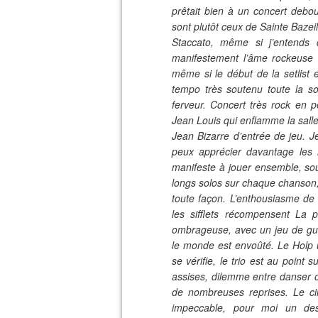
prêtait bien à un concert debou
sont plutôt ceux de Sainte Bazeil
Staccato, même si j’entends 
manifestement l’âme rockeuse 
même si le début de la setlist e
tempo très soutenu toute la so
ferveur. Concert très rock en p
Jean Louis qui enflamme la salle,
Jean Bizarre d’entrée de jeu. J
peux apprécier davantage les re
manifeste à jouer ensemble, sou
longs solos sur chaque chanson
toute façon. L’enthousiasme de l
les sifflets récompensent La 
ombrageuse, avec un jeu de guit
le monde est envoûté. Le Holp u
se vérifie, le trio est au point 
assises, dilemme entre danser ou
de nombreuses reprises. Le ci
impeccable, pour moi un de