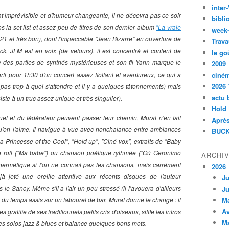
inte
t imprévisible et d'humeur changeante, il ne décevra pas ce soir
bibli
 la set list et assez peu de titres de son dernier album
"La vraie
week
1 et très bon), dont l'impeccable "Jean Bizarre" en ouverture de
Trava
ck, JLM est en voix (de velours), il est concentré et content de
le go
 des parties de synthés mystérieuses et son fil Yann marque le
2009
rti pour 1h30 d'un concert assez flottant et aventureux, ce qui a
ciné
2026 
pas trop à quoi s'attendre et il y a quelques tâtonnements) mais
actu 
te à un truc assez unique et très singulier).
Hold
l et du fédérateur peuvent passer leur chemin, Murat n'en fait
Après
 qu'on l'aime. Il navigue à vue avec nonchalance entre ambiances
BUCK
Princesse of the Cool", "Hold up", "Ciné vox", extraits de "Baby
 'n roll ("Ma babe") ou chanson poétique rythmée ("Où Geronimo
ARCHI
u hermétique si l'on ne connaît pas les chansons, mais carrément
2026
à jeté une oreille attentive aux récents disques de l'auteur
Ju
le Sancy. Même s'il a l'air un peu stressé (il l'avouera d'ailleurs
Ju
art du temps assis sur un tabouret de bar, Murat donne le change : il
M
Av
es gratifie de ses traditionnels petits cris d'oiseaux, siffle les intros
M
s solos jazz & blues et balance quelques bons mots.