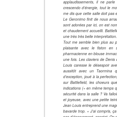
applaudissements, il ne parle
crescendo d’énergie, tout le mon
me dis que cette salle doit pas 
Le Geronimo finit de nous arrach
sont adorées par ici, on est no
et chaudement accueilli. Battl
une très très belle interprétati
Tout me semble bien plus au po
plaisante avec le fiston en s
pharmacienne en blouse immacul
une fois. Les claviers de Deni
Louis caresse le désespoir ave
aussitôt avec un Taormina q
d’exception, joué à la perfectio
sur Battlefield, les choeurs q
indications (« en même temps que
sécurité dans la salle ? Va fall
et joyeuse, avec une petite tei
Jean Louis entreprend une magni
bavarde trop. « J’ai compris, ç
pas d’énervement, constat. On 