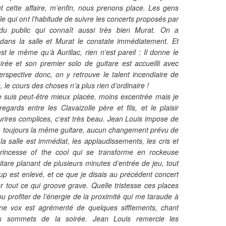
t cette affaire, m’enfin, nous prenons place. Les gens
le qui ont l’habitude de suivre les concerts proposés par
du public qui connaît aussi très bien Murat. On a
dans la salle et Murat le constate immédiatement. Et
st le même qu’à Aurillac, rien n’est pareil : Il donne le
irée et son premier solo de guitare est accueilli avec
erspective donc, on y retrouve le talent incendiaire de
 le cours des choses n’a plus rien d’ordinaire !
e suis peut-être mieux placée, moins excentrée mais je
gards entre les Clavaizolle père et fils, et le plaisir
rires complices, c’est très beau. Jean Louis impose de
, toujours la même guitare, aucun changement prévu de
a salle est immédiat, les applaudissements, les cris et
princesse of the cool qui se transforme en rockeuse
are planant de plusieurs minutes d’entrée de jeu, tout
p est enlevé, et ce que je disais au précédent concert
sur tout ce qui groove grave. Quelle tristesse ces places
 profiter de l’énergie de la proximité qui me taraude à
ne vox est agrémenté de quelques sifflements, chant
s sommets de la soirée. Jean Louis remercie les