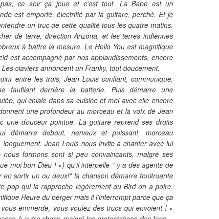
 pas, ce soir ça joue et c’est tout. La Babe est un
de est emporté, électrifié par la guitare, perché. Et je
entendre un truc de cette qualité tous les quatre matins.
er de terre, direction Arizona, et les terres indiennes
mbreux à battre la mesure. Le Hello You est magnifique
efield est accompagné par nos applaudissements, encore
on. Les claviers annoncent un Franky, tout doucement.
int entre les trois, Jean Louis confiant, communique,
e faufilant derrière la batterie. Puis démarre une
ée, qui chiale dans sa cuisine et moi avec elle encore
s donnent une profondeur au morceau et la voix de Jean
c une douceur pointue. La guitare reprend ses droits
ui démarre debout, nerveux et puissant, morceau
n, longuement. Jean Louis nous invite à chanter avec lui
ue nous formons sont si peu convaincants, malgré ses
 moi bon Dieu ! ») qu’il interpelle " y a des agents de
oir en sortir un ou deux!" la chanson démarre tonitruante
nte pop qui la rapproche légèrement du Bird on a poire.
fique Heure du berger mais il l’interrompt parce que ça
a vous emmerde, vous voulez des trucs qui envoient ! »
passe à autre chose malgré les protestations des fans…