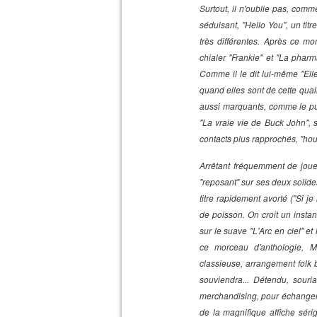
Surtout, il n'oublie pas, com
séduisant, "Hello You", un tit
très différentes. Après ce mo
chialer "Frankie" et "La pharm
Comme il le dit lui-même "Ell
quand elles sont de cette quali
aussi marquants, comme le puiss
"La vraie vie de Buck John", 
contacts plus rapprochés, "hou
Arrêtant fréquemment de jouer
"reposant" sur ses deux solide
titre rapidement avorté ("Si j
de poisson. On croit un instan
sur le suave "L'Arc en ciel" et
ce morceau d'anthologie, M
classieuse, arrangement folk b
souviendra... Détendu, souri
merchandising, pour échanger, 
de la magnifique affiche sér