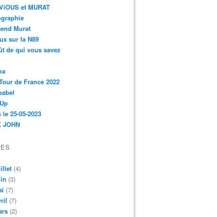
r-ViOUS et MURAT
ographie
-end Murat
ux sur la N89
ût de qui vous savez
ma
Tour de France 2022
babel
 Up
 le 25-05-2023
 JOHN
VES
illet
(4)
in
(3)
ai
(7)
ril
(7)
ars
(2)