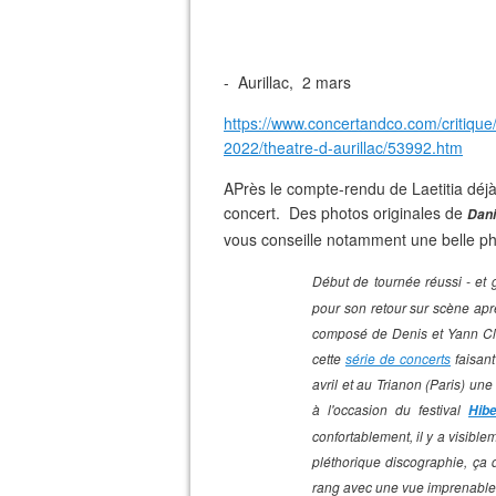
- Aurillac, 2 mars
https://www.concertandco.com/critique/
2022/theatre-d-aurillac/53992.htm
APrès le compte-rendu de Laetitia déjà 
concert. Des photos originales de
Dan
vous conseille notamment une belle ph
Début de tournée réussi - et
pour son retour sur scène apr
composé de Denis et Yann Clava
cette
série de concerts
faisant
avril et au Trianon (Paris) un
à l'occasion du festival
Hib
confortablement, il y a visibl
pléthorique discographie, ça 
rang avec une vue imprenable 