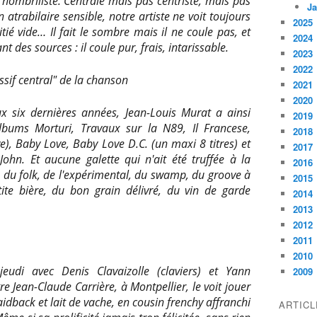
nombriliste. Centrale mais pas centriste, mais pas
Ja
n atrabilaire sensible, notre artiste ne voit toujours
2025
tié vide… Il fait le sombre mais il ne coule pas, et
2024
nt des sources : il coule pur, frais, intarissable.
2023
2022
ssif central" de la chanson
2021
2020
x six dernières années, Jean-Louis Murat a ainsi
2019
lbums Morturi, Travaux sur la N89, Il Francese,
2018
e), Baby Love, Baby Love D.C. (un maxi 8 titres) et
2017
John. Et aucune galette qui n'ait été truffée à la
2016
 du folk, de l'expérimental, du swamp, du groove à
2015
ite bière, du bon grain délivré, du vin de garde
2014
2013
2012
2011
2010
jeudi avec Denis Clavaizolle (claviers) et Yann
2009
tre Jean-Claude Carrière, à Montpellier, le voit jouer
laidback et lait de vache, en cousin frenchy affranchi
ARTIC