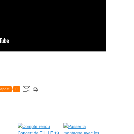
epost
0