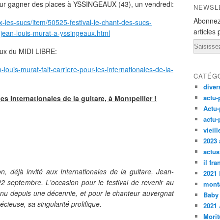
ur gagner des places à YSSINGEAUX (43), un vendredi:
NEWSL
Abonnez
-les-sucs/item/50525-festival-le-chant-des-sucs-
articles 
jean-louis-murat-a-yssingeaux.html
Email
ieux du MIDI LIBRE:
-louis-murat-fait-carriere-pour-les-internationales-de-la-
CATÉG
diver
actu-
es Internationales de la guitare, à Montpellier !
Actu-
actu-
vieil
2023 
actus
il fr
, déjà invité aux Internationales de la guitare, Jean-
2021
22 septembre. L'occasion pour le festival de revenir au
monta
venu depuis une décennie, et pour le chanteur auvergnat
Baby
cieuse, sa singularité prolifique.
2021 
Morit