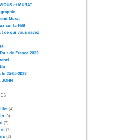
r-ViOUS et MURAT
ographie
-end Murat
ux sur la N89
ût de qui vous savez
ma
Tour de France 2022
babel
 Up
 le 25-05-2023
 JOHN
VES
illet
(4)
in
(3)
ai
(7)
ril
(7)
ars
(2)