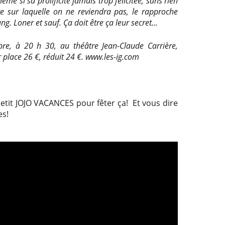
ême si sa prolificité jamais trop félicitée, sans rien
te sur laquelle on ne reviendra pas, le rapproche
ng. Loner et sauf. Ça doit être ça leur secret...
re, à 20 h 30, au théâtre Jean-Claude Carrière,
 place 26 €, réduit 24 €. www.les-ig.com
n petit JOJO VACANCES pour fêter ça! Et vous dire
es!