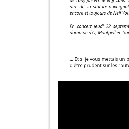
de Tony Joe White et JJ Cale. M
dire de sa stature auvergna
encore et toujours de Neil You
En concert jeudi 22 septemb
domaine d'O, Montpellier. Sur
... Et si je vous mettais u
d'être prudent sur les rout