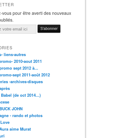
ETTER
-vous pour être averti des nouveaux
publiés.
ORIES
s- liens-autres
promo- 2010-aout 2011
promo sept 2012 à...
promo-sept 2011-août 2012
leries -archives-disques
après
 Babel (de oct 2014...)
ancese
 BUCK JOHN
gne - rando et photos
 Love
Aura aime Murat
uri