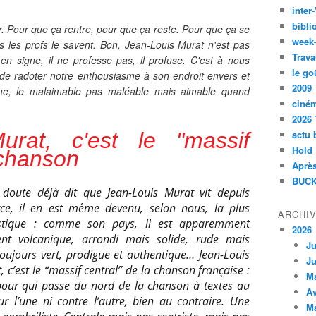
inte
bibli
. Pour que ça rentre, pour que ça reste. Pour que ça se
week
 les profs le savent. Bon, Jean-Louis Murat n'est pas
Trava
l en signe, il ne professe pas, il profuse. C'est à nous
le go
, de radoter notre enthousiasme à son endroit envers et
2009
ême, le malaimable pas maléable mais aimable quand
ciné
2026 
urat, c'est le "massif
actu 
Hold
 chanson
Après
BUCK
s doute déjà dit que Jean-Louis Murat vit depuis
rce, il en est même devenu, selon nous, la plus
ARCHI
tistique : comme son pays, il est apparemment
2026
nt volcanique, arrondi mais solide, rude mais
Ju
oujours vert, prodigue et authentique… Jean-Louis
Ju
t, c’est le “massif central” de la chanson française :
M
our qui passe du nord de la chanson à textes au
Av
r l’une ni contre l’autre, bien au contraire. Une
M