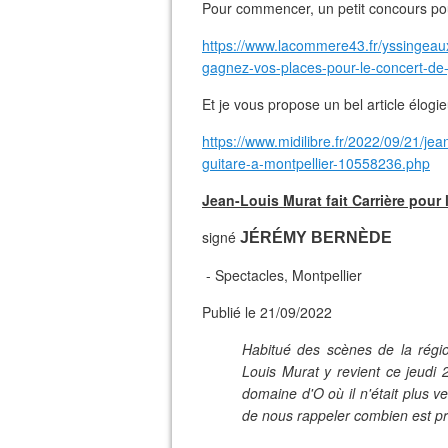
Pour commencer, un petit concours po
https://www.lacommere43.fr/yssingeaux
gagnez-vos-places-pour-le-concert-de-
Et je vous propose un bel article élog
https://www.midilibre.fr/2022/09/21/jean
guitare-a-montpellier-10558236.php
Jean-Louis Murat fait Carrière pour l
signé
JÉRÉMY BERNÈDE
- Spectacles, Montpellier
Publié le 21/09/2022
Habitué des scènes de la région
Louis Murat y revient ce jeudi 
domaine d'O où il n'était plus 
de nous rappeler combien est pré