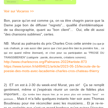
Voir sur Vocaroo >>
Bon, parce qu'on est comme ça, on va être chagrin parce que la
Dame juge bon de diffuser "regrets"... qualifié d'emblématique
de sa discographie, quant au "bon client"... Oui, elle dit aussi
"des chansons sublimes", certes.
NB: Murat au palmarès du prix Charles Cros cette année
(vu que je
suis chafouin, je vais aussi râler parce que c'est peut-être bien la première fois... ce
qui est quand même étonnant), et c'est pour sa participation au "PROSE DU
TRANSSIBERIEN" (catégorie : parole, documents, créations sonores).
http://www.charlescros.org/Palmares-2022#artiste-873
https://www.lunion.fr/id484621/article/2023-05-15/lecoute-de-la-
poesie-des-mots-avec-lacademie-charles-cros-chateau-thierry
2) ET on est à J-30 du week-end Murat, yes sir! Ça se remplit
gentiment, même si j'espérais réunir un cercle de fidèles plus
important...
(Ça tombe bien depuis hier, je ne peux plus voir certains "fans" en
... Mais il m'a fallu quelques instants hier soir avec Thomas
peinture
Boudineau pour me réconcilier avec les musiciens... Et je re-re-
re-re-rerépète que c'est un grand bonheur qu'on puisse l'écouter,