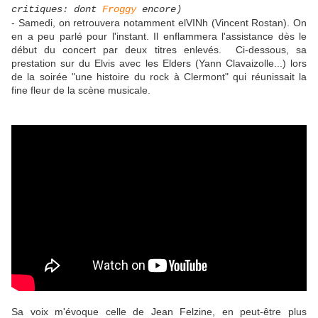
critiques: dont
Froggy
encore)
- Samedi, on retrouvera notamment elVINh (Vincent Rostan). On
en a peu parlé pour l'instant. Il enflammera l'assistance dès le
début du concert par deux titres enlevés. Ci-dessous, sa
prestation sur du Elvis avec les Elders (Yann Clavaizolle...) lors
de la soirée "une histoire du rock à Clermont" qui réunissait la
fine fleur de la scène musicale.
Sa voix m'évoque celle de Jean Felzine, en peut-être plus