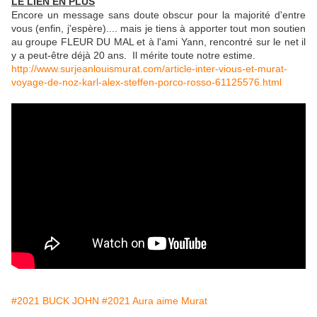
LE LIEN EN PLUS
Encore un message sans doute obscur pour la majorité d'entre
vous (enfin, j'espère).... mais je tiens à apporter tout mon soutien
au groupe FLEUR DU MAL et à l'ami Yann, rencontré sur le net il
y a peut-être déjà 20 ans. Il mérite toute notre estime.
http://www.surjeanlouismurat.com/article-inter-vious-et-murat-
voyage-de-noz-karl-alex-steffen-porco-rosso-61125576.html
#2021 BUCK JOHN
#2021 Aura aime Murat