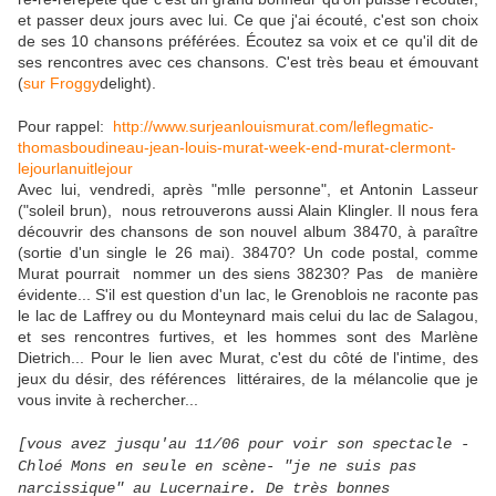
et passer deux jours avec lui. Ce que j'ai écouté, c'est son choix
de ses 10 chansons préférées. Écoutez sa voix et ce qu'il dit de
ses rencontres avec ces chansons. C'est très beau et émouvant
(
sur Froggy
delight).
Pour rappel:
http://www.surjeanlouismurat.com/leflegmatic-
thomasboudineau-jean-louis-murat-week-end-murat-clermont-
lejourlanuitlejour
Avec lui, vendredi, après "mlle personne", et Antonin Lasseur
("soleil brun), nous retrouverons aussi Alain Klingler. Il nous fera
découvrir des chansons de son nouvel album 38470, à paraître
(sortie d'un single le 26 mai). 38470? Un code postal, comme
Murat pourrait nommer un des siens 38230? Pas de manière
évidente... S'il est question d'un lac, le Grenoblois ne raconte pas
le lac de Laffrey ou du Monteynard mais celui du lac de Salagou,
et ses rencontres furtives, et les hommes sont des Marlène
Dietrich... Pour le lien avec Murat, c'est du côté de l'intime, des
jeux du désir, des références littéraires, de la mélancolie que je
vous invite à rechercher...
[vous avez jusqu'au 11/06 pour voir son spectacle -
Chloé Mons en seule en scène- "je ne suis pas
narcissique" au Lucernaire. De très bonnes