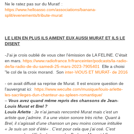
Ne le ratez pas sur du Murat! :
https://www.helloasso.com/associations/banana-
split/evenements/tribute-murat
LE LIEN EN PLUS ILS AIMENT EUX AUSSI MURAT ET ILS LE
DISENT
-J'ai je crois oublié de vous citer l'émission de LA FELINE. C'était
en mars.
https://www.radiofrance.fr/franceinter/podcasts/la-radio-
de/la-radio-de-du-samedi-25-mars-2023-7905401
Elle a choisi
"le col de la croix morand. Son
inter-ViOUS ET MURAT- de 2016
- on avait diffusé sa reprise de Murat. Il est encore question de
l'auvergnat ici:
https://www.weculte.com/musique/louis-arlette-
les-sacrileges-dun-chanteur-au-spleen-romantique/
–
Vous avez quand même repris des chansons de Jean-
Louis Murat et Brel ?
Louis Arlette
: Je n’ai jamais rencontré Murat mais c’est un
artiste que j’admire. Il a une vision sonore très riche. Quant à
Brel, il s’agissait d’une chanson un peu moins connue intitulée
« Je suis un soir d’été« . C’est pour cela que j’ai osé. C’est