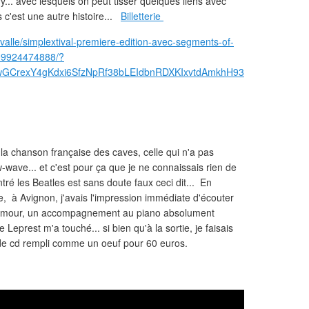
... avec lesquels on peut tisser quelques liens avec
c'est une autre histoire...
Billetterie
valle/simplextival-premiere-edition-avec-segments-of-
909924474888/?
iwGCrexY4gKdxi6SfzNpRf38bLEIdbnRDXKIxvtdAmkhH93
la chanson française des caves, celle qui n'a pas
w-wave... et c'est pour ça que je ne connaissais rien de
tré les Beatles est sans doute faux ceci dit... En
e, à Avignon, j'avais l'impression immédiate d'écouter
humour, un accompagnement au piano absolument
eprest m'a touché... si bien qu'à la sortie, je faisais
e de cd rempli comme un oeuf pour 60 euros.