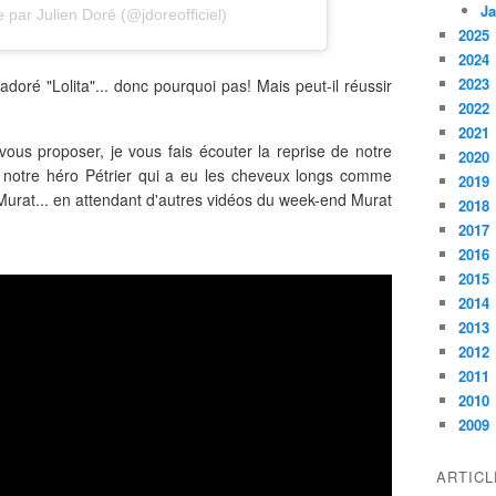
Ja
 par Julien Doré (@jdoreofficiel)
2025
2024
2023
 adoré "Lolita"... donc pourquoi pas! Mais peut-il réussir
2022
2021
vous proposer, je vous fais écouter la reprise de notre
2020
 notre héro Pétrier qui a eu les cheveux longs comme
2019
 Murat... en attendant d'autres vidéos du week-end Murat
2018
2017
2016
2015
2014
2013
2012
2011
2010
2009
ARTIC