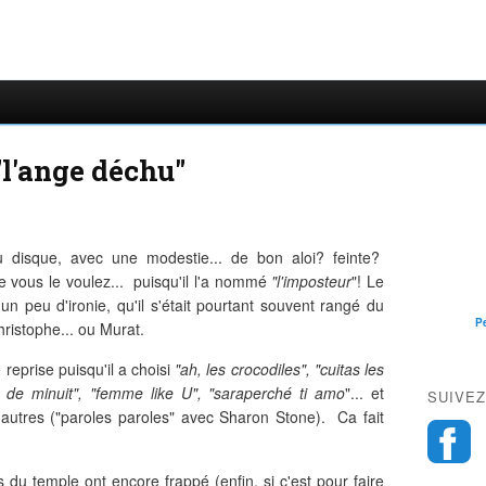
l'ange déchu"
disque, avec une modestie... de bon aloi? feinte?
e vous le voulez... puisqu'il l'a nommé
"l'imposteur
"! Le
 un peu d'ironie, qu'il s'était pourtant souvent rangé du
P
ristophe... ou Murat.
reprise puisqu'il a choisi
"ah, les crocodiles", "cuitas les
 de minuit", "femme like U", "saraperché ti amo
"... et
SUIVEZ
 autres ("paroles paroles" avec Sharon Stone). Ca fait
 du temple ont encore frappé (enfin, si c'est pour faire