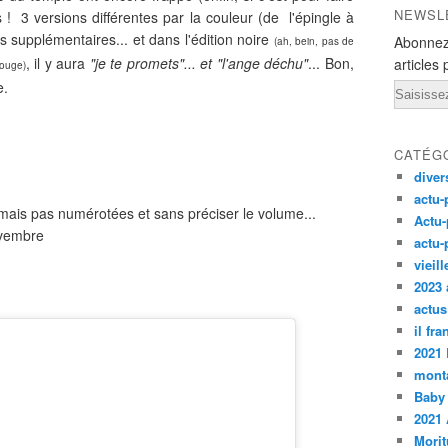
NEWSL
es ! 3 versions différentes par la couleur (de l'épingle à
 supplémentaires... et dans l'édition noire
Abonnez
(ah, bein, pas de
, il y aura
"je te promets"... et "l'ange déchu"
... Bon,
articles 
rouge)
re.
Email
CATÉG
diver
actu-
mais pas numérotées et sans préciser le volume...
Actu-
ovembre
actu-
vieil
2023 
actus
il fr
2021
monta
Baby
2021 
Morit