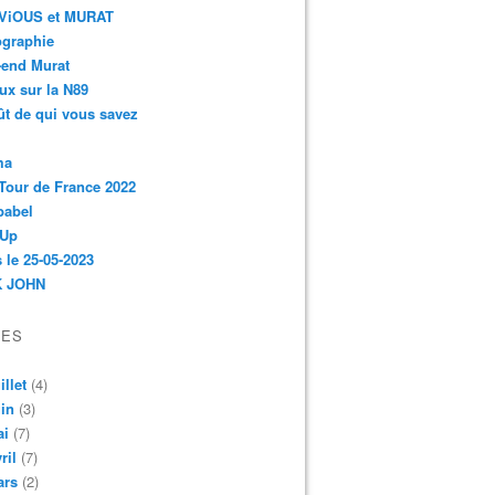
r-ViOUS et MURAT
ographie
-end Murat
ux sur la N89
ût de qui vous savez
ma
Tour de France 2022
babel
 Up
 le 25-05-2023
 JOHN
VES
illet
(4)
in
(3)
ai
(7)
ril
(7)
ars
(2)