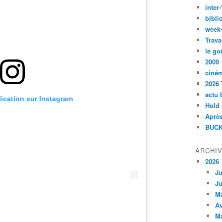
inte
bibli
week
Trava
le go
2009
ciné
2026 
actu 
lication sur Instagram
Hold
Après
BUCK
ARCHI
2026
Ju
Ju
M
Av
M