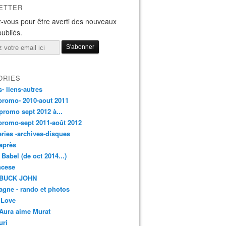
ETTER
-vous pour être averti des nouveaux
publiés.
ORIES
s- liens-autres
promo- 2010-aout 2011
promo sept 2012 à...
promo-sept 2011-août 2012
leries -archives-disques
après
 Babel (de oct 2014...)
ancese
 BUCK JOHN
gne - rando et photos
 Love
Aura aime Murat
uri