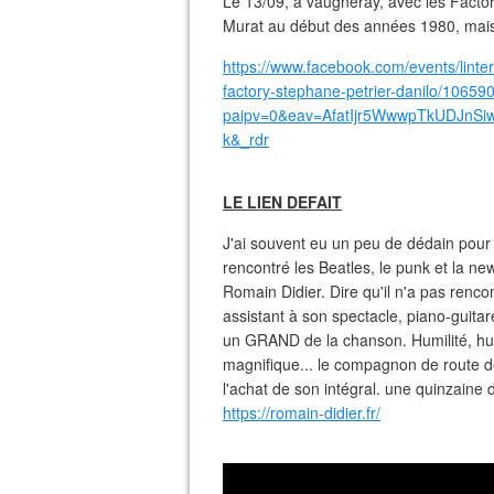
Le 13/09, à vaugneray, avec les Factory
Murat au début des années 1980, mais 
https://www.facebook.com/events/linter
factory-stephane-petrier-danilo/1065
paipv=0&eav=AfatIjr5WwwpTkUDJnS
k&_rdr
LE LIEN DEFAIT
J'ai souvent eu un peu de dédain pour 
rencontré les Beatles, le punk et la ne
Romain Didier. Dire qu'il n'a pas rencon
assistant à son spectacle, piano-guitar
un GRAND de la chanson. Humilité, 
magnifique... le compagnon de route de L
l'achat de son intégral. une quinzain
https://romain-didier.fr/