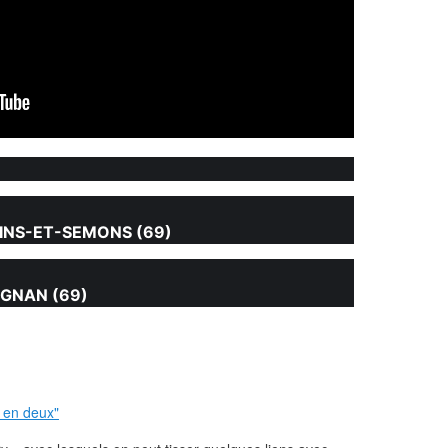
PINS-ET-SEMONS (69)
IGNAN (69)
 en deux"