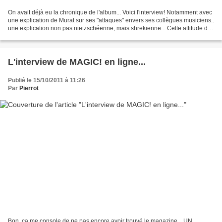
On avait déjà eu la chronique de l'album... Voici l'interview! Notamment avec
une explication de Murat sur ses "attaques" envers ses collègues musiciens..
une explication non pas nietzschéenne, mais shrekienne... Cette attitude de
vouloir faire le méchant...
L'interview de MAGIC! en ligne...
Publié le 15/10/2011 à 11:26
Par
Pierrot
Bon, ça me console de ne pas encore avoir trouvé le magazine... UN