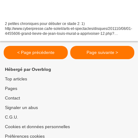
2 petites chroniques pour débuter ce stade 2: 1)
http://www.cyberpresse.ca/le-soleil/arts-et-spectacles/disques/201110/08/01-
4455606-grand-lievre-de-jean-louis-murat-a-apprivoiser-12.php?
utm_categorieinterne=trafficdrivers&utm_contenuinterne=cyberpresse_mem
e_auteur_4455606_article_POS2...
< Page précédente
Page suivante >
Hébergé par Overblog
Top articles
Pages
Contact
Signaler un abus
C.G.U.
Cookies et données personnelles
Préférences cookies