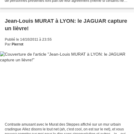
de personnes présentes font part de leur agréement (même si certains ne
sont pas d'accord sur l'intérêt...
Jean-Louis MURAT à LYON: le JAGUAR capture
un lièvre!
Publié le 14/10/2011 à 23:55
Par
Pierrot
Contraste amusant avec le Murat des Steppes affiché sur un mur urbain
cradingue Allez disons le tout net (ah, c'est cool, on est sur le net), et vous
pouvez compter sur moi pour le dire sans circonvolution et autres... je... oui,