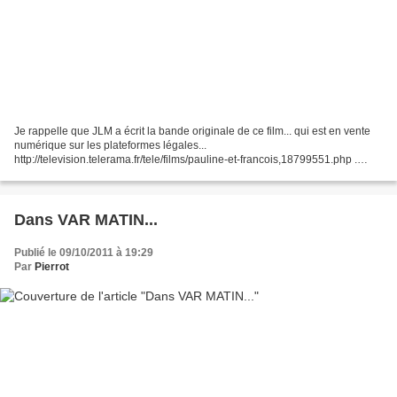
Je rappelle que JLM a écrit la bande originale de ce film... qui est en vente
numérique sur les plateformes légales...
http://television.telerama.fr/tele/films/pauline-et-francois,18799551.php .
FILM Pauline et François Drame réalisé en 2010 par Renaud...
Dans VAR MATIN...
Publié le 09/10/2011 à 19:29
Par
Pierrot