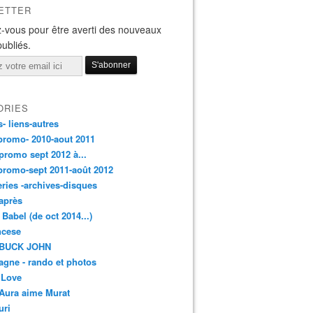
ETTER
-vous pour être averti des nouveaux
publiés.
ORIES
s- liens-autres
promo- 2010-aout 2011
promo sept 2012 à...
promo-sept 2011-août 2012
leries -archives-disques
après
 Babel (de oct 2014...)
ancese
 BUCK JOHN
gne - rando et photos
 Love
Aura aime Murat
uri