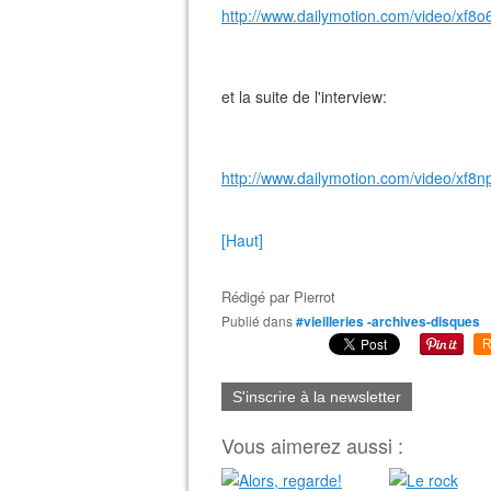
http://www.dailymotion.com/video/xf8o
et la suite de l'interview:
http://www.dailymotion.com/video/xf
[Haut]
Rédigé par
Pierrot
Publié dans
#vieilleries -archives-disques
R
S'inscrire à la newsletter
Vous aimerez aussi :