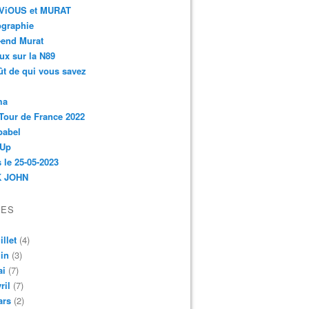
r-ViOUS et MURAT
ographie
-end Murat
ux sur la N89
ût de qui vous savez
ma
Tour de France 2022
babel
 Up
 le 25-05-2023
 JOHN
VES
illet
(4)
in
(3)
ai
(7)
ril
(7)
ars
(2)