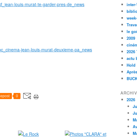
6f_jean-louis-murat-te-garder-pres-de_news
inte
bibli
week
Trava
le go
2009
ciné
8npc_cinema-jean-louis-murat-deuxieme-pa_news
2026 
actu 
Hold
Après
BUCK
ARCHI
epost
0
2026
Ju
Ju
M
Av
M