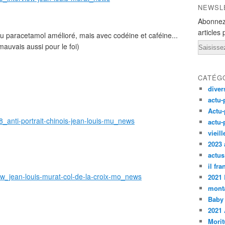
NEWSL
Abonnez
articles 
(du paracetamol amélioré, mais avec codéine et caféine...
Email
auvais aussi pour le foi)
CATÉG
diver
actu-
Actu-
8_anti-portrait-chinois-jean-louis-mu_news
actu-
vieil
2023 
actus
il fr
rw_jean-louis-murat-col-de-la-croix-mo_news
2021
monta
Baby
2021 
Morit