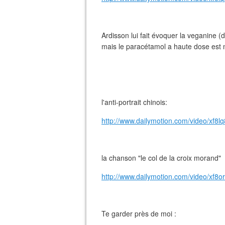
Ardisson lui fait évoquer la veganine 
mais le paracétamol a haute dose est m
l'anti-portrait chinois:
http://www.dailymotion.com/video/xf8lq
la chanson "le col de la croix morand"
http://www.dailymotion.com/video/xf8o
Te garder près de moi :