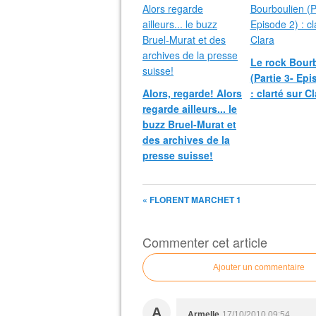
Le rock Bour
(Partie 3- Epi
Alors, regarde! Alors
: clarté sur Cl
regarde ailleurs... le
buzz Bruel-Murat et
des archives de la
presse suisse!
« FLORENT MARCHET 1
Commenter cet article
Ajouter un commentaire
A
Armelle
17/10/2010 09:54