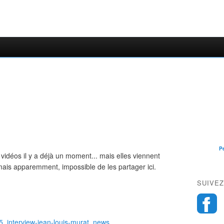
P
s vidéos il y a déjà un moment... mais elles viennent
 mais apparemment, impossible de les partager ici.
SUIVEZ
q5_interview-jean-louis-murat_news