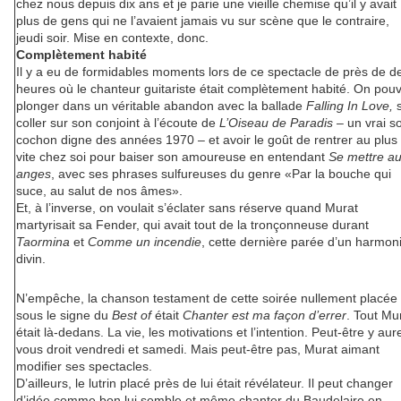
chez nous depuis dix ans et je parie une vieille chemise qu’il y avait
plus de gens qui ne l’avaient jamais vu sur scène que le contraire,
jeudi soir. Mise en contexte, donc.
Complètement habité
Il y a eu de formidables moments lors de ce spectacle de près de d
heures où le chanteur guitariste était complètement habité. On pouv
plonger dans un véritable abandon avec la ballade
Falling In Love,
coller sur son conjoint à l’écoute de
L’Oiseau de Paradis
– un vrai s
cochon digne des années 1970 – et avoir le goût de rentrer au plus
vite chez soi pour baiser son amoureuse en entendant
Se mettre a
anges
, avec ses phrases sulfureuses du genre «Par la bouche qui
suce, au salut de nos âmes».
Et, à l’inverse, on voulait s’éclater sans réserve quand Murat
martyrisait sa Fender, qui avait tout de la tronçonneuse durant
Taormina
et
Comme un incendie
, cette dernière parée d’un harmon
divin.
N’empêche, la chanson testament de cette soirée nullement placée
sous le signe du
Best of
était
Chanter est ma façon d’errer
. Tout Mu
était là-dedans. La vie, les motivations et l’intention. Peut-être y aur
vous droit vendredi et samedi. Mais peut-être pas, Murat aimant
modifier ses spectacles.
D’ailleurs, le lutrin placé près de lui était révélateur. Il peut changer
d’idée comme bon lui semble et même chanter du Baudelaire en