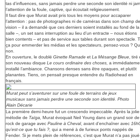
tas d’influences, sans jamais perdre une seconde son identité ni ja
l’attention de la foule, captive, qui écoutait religieusement.
Il faut dire que Murat avait pris tous les moyens pour accaparer
l’attention : pas de photographes ni de caméras dans son champ d
vision – il a demandé que ces derniers soient installés au fond de la
salle –, un set sans interruption au lieu d’un entracte – nous étions
bien contents – et pas de service aux tables durant son spectacle. 
ça pour emmerder les médias et les spectateurs, pensez-vous ? Q
non.
En ouverture, le doublé
Ginette Ramade
et
La Mésange
Bleue
, tiré
son nouveau disque
Le cours ordinaire des choses,
a immédiateme
installé l’ambiance. Chansons denses sans être opaques, et plutôt
planantes. Tiens, on pensait presque entendre du Radiohead en
français.
Murat peut s’aventurer sur une foule de terrains de jeux
musicaux sans jamais perdre une seconde son identité. Photo
Alain Décarie
La première demi-heure fut un crescendo impeccable. Après la jolie
mélodie de
Taïga,
Murat évoquait Neil Young dans un grand soir de
rock de garage avec
Pauline à Cheval
, avant d’enchaîner avec
16h
qu’est-ce que tu fais ?,
qui a mené à de furieux ponts nappés de
Fender. Si je mets plein de références, c’est que Murat n’a pas joué