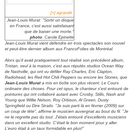
[+] agrandir
Jean-Louis Murat: "Sortir un disque
en France, c'est aussi satisfaisant
que de baiser une morte."
photo
: Carole Epinette
Jean-Louis Murat vient défendre en trois spectacles son nouvel
et peut-être dernier album aux FrancoFolies de Montréal.
Alors qu'il avait pratiquement tout réalisé son précédent album,
Tristan, seul à la maison, c'est aux réputés studios Ocean Way
de Nashville, qui ont vu défiler Ray Charles, Eric Clapton,
Radiohead, les Red Hot Chili Peppers ou encore les Stones, que
Jean-Louis Murat
a mis en boîte son plus récent: Le Cours
ordinaire des choses. Pour cet opus, le chanteur s'est entouré de
pointures qui ont collaboré autant avec Crosby, Stills, Nash and
Young que Willie Nelson, Roy Orbison, Al Green, Dusty
Springfield ou Dire Straits. "Je suis parti là en février (2009) sur
un coup de tête", affirme le musicien auvergnat au bout du fil. "Je
ne le regrette pas du tout. J'étais entouré d'excellents musiciens
dans un excellent studio. C'était le bon moment pour y aller.
L'euro était à un taux formidable en plus!"