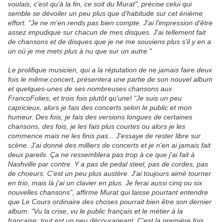
voulais, c'est qu'à la fin, ce soit du Murat", précise celui qui
semble se dévoiler un peu plus que d'habitude sur cet énième
effort. "Je ne m'en rends pas bien compte. J'ai l'impression d'être
assez impudique sur chacun de mes disques. J'ai tellement fait
de chansons et de disques que je ne me souviens plus s'il y en a
un où je me mets plus à nu que sur un autre."
Le prolifique musicien, qui a la réputation de ne jamais faire deux
fois le même concert, présentera une partie de son nouvel album
et quelques-unes de ses nombreuses chansons aux
FrancoFolies, et trois fois plutôt qu'une! "Je suis un peu
capricieux, alors je fais des concerts selon le public et mon
humeur. Des fois, je fais des versions longues de certaines
chansons, des fois, je les fais plus courtes ou alors je les
commence mais ne les finis pas... J'essaye de rester libre sur
scène. J'ai donné des milliers de concerts et je n'en ai jamais fait
deux pareils. Ça ne ressemblera pas trop à ce que j'ai fait à
Nashville par contre. Y a pas de pedal steel, pas de cordes, pas
de choeurs. C'est un peu plus austère. J'ai toujours aimé tourner
en trio, mais là j'ai un clavier en plus. Je ferai aussi cinq ou six
nouvelles chansons", affirme Murat qui laisse pourtant entendre
que Le Cours ordinaire des choses pourrait bien être son dernier
album. "Vu la crise, vu le public français et le métier à la
française, tout est un peu décourageant. C'est la première fois