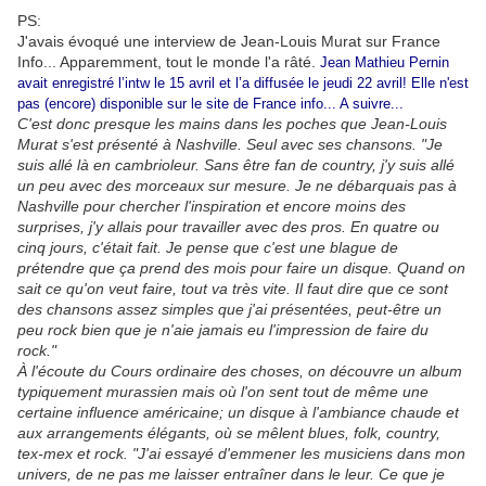
PS:
J'avais évoqué une interview de Jean-Louis Murat sur France
Info... Apparemment, tout le monde l'a râté.
Jean Mathieu Pernin
avait enregistré l’intw le 15 avril et l’a diffusée le jeudi 22 avril! Elle n'est
pas (encore) disponible sur le site de France info... A suivre...
C'est donc presque les mains dans les poches que Jean-Louis
Murat s'est présenté à Nashville. Seul avec ses chansons. "Je
suis allé là en cambrioleur. Sans être fan de country, j'y suis allé
un peu avec des morceaux sur mesure. Je ne débarquais pas à
Nashville pour chercher l'inspiration et encore moins des
surprises, j'y allais pour travailler avec des pros. En quatre ou
cinq jours, c'était fait. Je pense que c'est une blague de
prétendre que ça prend des mois pour faire un disque. Quand on
sait ce qu'on veut faire, tout va très vite. Il faut dire que ce sont
des chansons assez simples que j'ai présentées, peut-être un
peu rock bien que je n'aie jamais eu l'impression de faire du
rock."
À l'écoute du Cours ordinaire des choses, on découvre un album
typiquement murassien mais où l'on sent tout de même une
certaine influence américaine; un disque à l'ambiance chaude et
aux arrangements élégants, où se mêlent blues, folk, country,
tex-mex et rock. "J'ai essayé d'emmener les musiciens dans mon
univers, de ne pas me laisser entraîner dans le leur. Ce que je