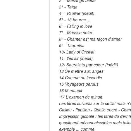
2° - Mésange bleue
3° - Taïga
4° - Pauline (inédit)
5° - 16 heures ...
6° - Falling in love
7° - Mousse noire
8° - Chanter est ma façon d'aimer
9° - Taormina
10- Lady of Orcival
11- Yes sir (inédit)
12- Saurais tu par coeur (inédit)
13 Se mettre aux anges
14 Comme un incendie
15 Voyageurs perdus
16 M maudit
'17 L'examen de minuit
Les titres suivants sur la setlist mais n
Caillou - Papillon - Quelle encre - Chan
Impression globale : les titres du dern
quasiment méconnaissables mais tellem
exemple ... comme