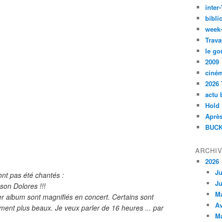
inte
bibli
week
Trava
le go
2009
ciné
2026 
actu 
Hold
Après
BUCK
ARCHI
2026
Ju
'ont pas été chantés :
Ju
son Dolores !!!
M
ier album sont magnifiés en concert. Certains sont
Av
ent plus beaux. Je veux parler de 16 heures ... par
M