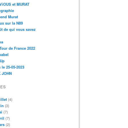
r-ViOUS et MURAT
ographie
-end Murat
ux sur la N89
ût de qui vous savez
ma
Tour de France 2022
babel
 Up
 le 25-05-2023
 JOHN
VES
illet
(4)
in
(3)
ai
(7)
ril
(7)
ars
(2)