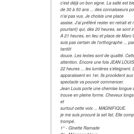
c'est déjà un bon signe. La salle est 
de 30 à 50 ans ... des connaisseurs po
n'ai pas vus. Je choisis une place
assise. J'ai préféré rester en retrait e
pourtant) qui, dès 20 heures, se sont 
A 21 heures, en lieu et place de Marc 
suis pas certain de l'orthographe ... pa
tantôt
douce. Les textes sont de qualité. Cett
attention. Encore une fois JEAN LOUIS
22 heures ... les lumières s'éteignent. 
apparaissent en 1er. Ils procèdent aux
spectacle va pouvoir commencer.
Jean Louis porte une chemise longue de
trouve en pleine forme. Cheveux longs ..
et
surtout cette voix ... MAGNIFIQUE.
je me suis procuré la set list. Elle comp
trompé.
1° - Ginette Ramade