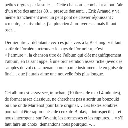
petites orgues par la suite…
Cette chanson « combat » a tout l’air
d’un tube des années 80… presque dansant… Erik Arnaud y va
même franchement avec un petit pont de clavier réjouissant :
« merde, je suis adulte, j’ai plus rien à prouver »… mais il faut
oser…
Dernier titre… débutant avec ces jolis vers à la Bashung: « il faut
sortir de l’ornière, retrouver le pays de l’or noir », c’est
« l’armure », la chanson titre de l’album qui clôt magnifiquement
l’album, en faisant appel à une orchestration assez riche (avec des
samples de voix)…amenant à une partie instrumentale en guise de
final… que j’aurais aimé une nouvelle fois plus longue.
Cet album est
assez sec, tranchant (10 titres, de maxi 4 minutes),
de format assez classique, ne cherchant pas à sortir un bouzouki
ou une onde Martenot pour faire original… Les textes sombres
pourraient être rapprochés
de ceux de Biolay,
introspectifs,
et
nous interrogent
sur l’avenir, les promesses et les ruptures… « s’il
faut faire un choix, demandons nous pourquoi »…