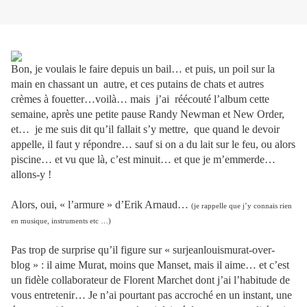
Bon, je voulais le faire depuis un bail… et puis, un poil sur la
main en chassant un
autre, et ces putains de chats et autres
crèmes à fouetter…voilà… mais
j’ai
réécouté l’album cette
semaine, après une petite pause Randy Newman et New Order,
et…
je me suis dit qu’il fallait s’y mettre,
que quand le devoir
appelle, il faut y répondre… sauf si on a du lait sur le feu, ou alors
piscine… et vu que là, c’est minuit… et que je m’emmerde…
allons-y !
Alors, oui, « l’armure » d’Erik Arnaud…
(je rappelle que j’y connais rien
en musique, instruments etc …)
Pas trop de surprise qu’il figure sur « surjeanlouismurat-over-
blog » : il aime Murat, moins que Manset, mais il aime… et c’est
un fidèle collaborateur de Florent Marchet dont j’ai l’habitude de
vous entretenir… Je n’ai pourtant pas accroché en un instant, une