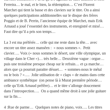
Ferreira… le mal, et le bien, la rédemption… C’est Florent
Marchet qui tient la basse et des claviers sur le titre. On a ainsi
quelques participations additionnelles sur le disque des frères
Poggio et de B. Perrin, l’ancienne équipe de Marchet, mais Erik
Arnaud a joué l’essentiel des instruments, et enregistré et mixé…
Faut dire qu’il a pris son temps…
La 3 est ma préférée… celle qui me reste dans la tête… avec
encore un titre assez manséen :
« nous sommes ».
Petit
clavier…. Voix (« nous sommes le désert, une ville olympique, un
village dans le Cher »)… très belle… Deuxième vague : orgue…
puis une troisième presque cheap sur le refrain… et ça marche…
alors que ça pourrait paraitre désuet… « sommes-nous le métal
ou le bois ? »….
Jolie utilisation de « claps » de mains dans cette
ambiance synthétique
(on pense là à Murat première période…
celle qu’Erik Arnaud préfère)… et le titre s’allonge doucement
dans l’introspection….
On a quand même droit à une jolie guitare
sur la fin…
4 :Rue de parme…
Quelques notes de piano, voix…. Les titres