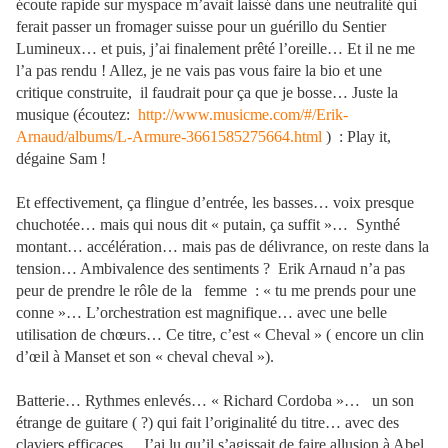
écoute rapide sur myspace m’avait laissé dans une neutralité qui
ferait passer un fromager suisse pour un guérillo du Sentier
Lumineux… et puis, j’ai finalement prêté l’oreille… Et il ne me
l’a pas rendu ! Allez, je ne vais pas vous faire la bio et une
critique construite,
il faudrait pour ça que je bosse… Juste la
musique (écoutez:
http://www.musicme.com/#/Erik-
Arnaud/albums/L-Armure-3661585275664.html
) : Play it,
dégaine Sam !
Et effectivement, ça flingue d’entrée, les basses… voix presque
chuchotée… mais qui nous dit « putain, ça suffit »…
Synthé
montant… accélération… mais pas de délivrance, on reste dans la
tension… Ambivalence des sentiments ?
Erik Arnaud n’a pas
peur de prendre le rôle de la
femme : « tu me prends pour une
conne »… L’orchestration est magnifique… avec une belle
utilisation de chœurs… Ce titre, c’est « Cheval » ( encore un clin
d’œil à Manset et son « cheval cheval »).
Batterie… Rythmes enlevés… « Richard Cordoba »…
un son
étrange de guitare ( ?) qui fait l’originalité du titre… avec des
claviers efficaces… J’ai lu qu’il s’agissait de faire allusion à Abel