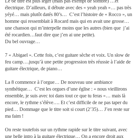
Le 6e titre est plus léger (mais pas exempt de sombre) …et
électrique. D’ailleurs, il débute avec des « yeah yeah »… pas très
yéyé… mais plutôt datés 80’s…
C’est l’histoire de « Rocco », un
homme qui ressemblait à Rocard mais qui en avait une grosse…
une chanson qui m’interpelle moins que les autres (bien que
j’ai
été rocardien…faut dire que j’en ai une petite).
Du bel ouvrage…
7 « Abigael ». Cette fois, c’est guitare sèche et voix. Un slow de
feu camp….jusqu’à une petite progression très réussie à l’aide de
guitare électrique, de piano…
La 8 commence à l’orgue… De nouveau une ambiance
synthétique…
C’est les orgues d’une église : « nous vieillirons
ensemble, je suis avec toi dans tout ce que tu feras »… mais là
encore, le rythme s’élève…. Et c’est difficile de ne pas taper du
pied… Dommage que le titre soit si court (2’35)… J’en reste sur
ma faim !
On reste toutefois sur un rythme rapide sur le titre suivant, avec
une belle intro à la guitare électrique… On a encore droit aux