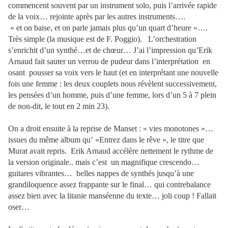
commencent souvent par un instrument solo, puis l’arrivée rapide
de la voix… rejointe après par les autres instruments….
« et on baise, et on parle jamais plus qu’un quart d’heure »….
Très simple (la musique est de F. Poggio).
L’orchestration
s’enrichit d’un synthé…et de chœur… J’ai l’impression qu’Erik
Arnaud fait sauter un verrou de pudeur dans l’interprétation
en
osant
pousser sa voix vers le haut (et en interprétant une nouvelle
fois une femme : les deux couplets nous révèlent successivement,
les pensées d’un homme, puis d’une femme, lors d’un 5 à 7 plein
de non-dit, le tout en 2 min 23).
On a droit ensuite à la reprise de Manset : « vies monotones »…
issues du même album qu’ «Entrez dans le rêve », le titre que
Murat avait repris.
Erik Arnaud accélère nettement le rythme de
la version originale.. mais c’est
un magnifique crescendo…
guitares vibrantes…
belles nappes de synthés jusqu’à une
grandiloquence assez frappante sur le final… qui contrebalance
assez bien avec la litanie manséenne du texte… joli coup ! Fallait
oser…