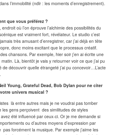
dans l’immobilité (ndlr : les moments d’enregistrement).
ent que vous préférez ?
, endroit où l’on éprouve l’alchimie des possibilités du
énique est vraiment fort, révélateur. Le studio c’est
jamais très amusant d’enregistrer, car j’ai déjà en tête
propre, donc moins excitant que le processus créatif.
 des chansons. Par exemple, hier soir j’en ai écrite une
matin. Là, bientôt je vais y retourner voir ce que j’ai pu
gué de découvrir quelle étrangeté j’ai pu concevoir…L’acte
.
Neil Young, Grateful Dead, Bob Dylan pour ne citer
 votre univers musical ?
rtistes là entre autres mais je ne voudrai pas tomber
e les gens perçoivent des similitudes de styles
avez été influencé par ceux-ci. Or je me demande si
 comportements ou d’autres moyens d’expression par
 vie pas forcément la musique. Par exemple j’aime les