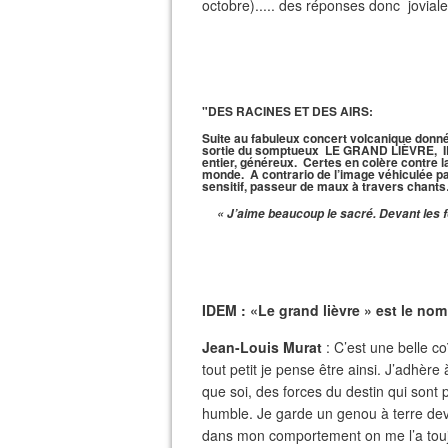
octobre)..... des réponses donc jovial
"DES RACINES ET DES AIRS:
Suite au fabuleux concert volcanique donn
sortie du somptueux LE GRAND LIÈVRE, IDE
entier, généreux. Certes en colère contre 
monde. A contrario de l’image véhiculée par
sensitif, passeur de maux à travers chant
« J’aime beaucoup le sacré. Devant les f
IDEM : «Le grand lièvre » est le nom
Jean-Louis Murat
: C’est une belle c
tout petit je pense être ainsi. J’adhère 
que soi, des forces du destin qui sont
humble. Je garde un genou à terre dev
dans mon comportement on me l’a toujo