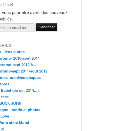
ETTER
-vous pour être averti des nouveaux
publiés.
ORIES
s- liens-autres
promo- 2010-aout 2011
promo sept 2012 à...
promo-sept 2011-août 2012
leries -archives-disques
après
 Babel (de oct 2014...)
ancese
 BUCK JOHN
gne - rando et photos
 Love
Aura aime Murat
uri