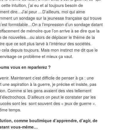
cette intuition, j’ai eu et ai toujours besoin de
ment dire…J’ai peur …D’ailleurs, moi qui aime
emment un sondage sur la jeunesse française qui trouve
 c’est formidable…On a l’impression d’un sondage datant
’effacement de mémoire que l’on arrive à se dire que la
ire de nouvelles…ou alors de déplacer le thème de la
re que ce soit plus larvé à l’intérieur des sociétés.
e cela depuis toujours. Mais mon instinct me dit que le
n envisage ce problème et mieux ça vaut.
bums vous en reparlerez ?
enir. Maintenant c’est difficile de penser à ça : une
t une aspiration à la guerre, je précise et insiste, pas
tion. Comme si les gens avaient des vies tellement
’électrochocs. D’ailleurs on peut le constater par les
 succès sont les sont souvent des « jeux de guerre ».
même temps.
lution, comme boulimique d’apprendre, d’agir, de
 restant vous-même…