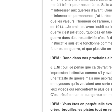
me fait frémir pour nos enfants. Suite à 
m’intéresser aux guerres d’avant. Com
m’informer en permanence, j’ai lu réc
que les valeurs, l’honneur de l’armée,
de 1914…Je craint qu’avec l’oubli ou l
guerre c’est joli et pourquoi pas en fa
guerre dans d’autres activités c’est-à-di
Instinctif je suis et je fonctionne comm
futur est de guerre, et que plus vite o
IDEM : Donc dans vos prochains al
J.L.M
: oui, Je pense que ça devrait rev
impression instinctive comme s’il y avai
une fatalité de guerre mais une aspira
ennuyeuses qu’ils voulaient une sorte d
jeux vidéos qui rencontrent le plus de
C’est très étonnant et dangereux en 
IDEM : Vous êtes en perpétuelle évo
créer, brouillez les pistes tout en