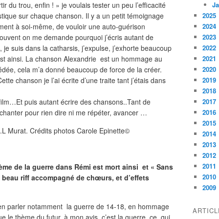
tir du trou, enfin ! » je voulais tester un peu l’efficacité
Ja
istique sur chaque chanson. Il y a un petit témoignage
2025
ement à soi-même, de vouloir une auto-guérison
2024
 Souvent on me demande pourquoi j’écris autant de
2023
je suis dans la catharsis, j’expulse, j’exhorte beaucoup
2022
st ainsi. La chanson Alexandrie est un hommage au
2021
édée, cela m’a donné beaucoup de force de la créer.
2020
ette chanson je l’ai écrite d’une traite tant j’étais dans
2019
2018
film…Et puis autant écrire des chansons..Tant de
2017
chanter pour rien dire ni me répéter, avancer …
2016
2015
.L Murat. Crédits photos Carole Epinette©
2014
2013
2012
2011
ème de la guerre dans Rémi est mort ainsi et « Sans
2010
n beau riff accompagné de chœurs, et d’effets
2009
 d’en parler notamment la guerre de 14-18, en hommage
ARTIC
 le thème du futur, à mon avis, c’est la guerre, ce qui