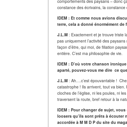
comportements des paysans – donc ça m
constance des écrivains, la constance d
IDEM : Et comme nous avions discuté
terre, cela a donné énormément de fo
J.L.M
: Exactement et je trouve triste 
pas uniquement l’activité des paysans
façon d’être, qui moi, de filiation pay
entière. C’est ma philosophie de vie.
IDEM : D’où votre chanson ironique v
aparté, pouvez-vous me dire ce qu
J.L.M
: Ah….c’est épouvantable ! Chez 
catastrophe ! Ils arrivent, tout va bien.
cloches de l’église, ni les poules, ni 
traversent la route, bref retour à la na
IDEM : Pour changer de sujet, vous 
loosers qu’ils sont prêts à écouter
accordée à M M D P du site du maga