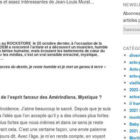
es et assez intéressantes de Jean-Louis Murat...
NEWSL
Abonnez
articles 
Email
é au ROCKSTORE le 20 octobre dernier, à l’occasion de la
M a rencontré l’artiste et a découvert un musicien, humble
CATÉG
la bêtise humaine, mais écoutant les battements de cœur du
 les médias, c’est un vrai sensible enraciné, mystique,
diver
s…
actu-
orces du destin, je reste humble et je met un genou à terre »
Actu-
actu-
vieil
2023 
actus
 de l’esprit farceur des Amérindiens. Mystique ?
il fr
oïncidence. J’aime beaucoup le sacré. Depuis que je suis
2021
à l’idée que l’on accepte qu’il y a des choses plus fortes
monta
 plus fortes que nous-mêmes et dans ce sens je reste
Baby
ant cela. C’est une certaine façon, une envie païenne
2021 
urs dit. Avec l’âge, je m’en rends compte, en voyant
Morit