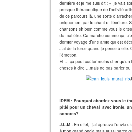
dernière et je me suis dit : « je vais sor
presque thérapeutique de l’activité art
de ce parcours là, une sorte d’arrach
uniquement par le chant et l’écriture.
chansons eh bien comme vous le dites, 
de mal être. Ca marche comme ça, c’e
dernier voyage d’une amie qui est déc
J’ai de la force quand je pense à elle. C
l’émotion.
Et … ça peut coûter moins cher qu’un 
choses à dire …mais ne pas parler ou 
J
IDEM : Pourquoi abordez-vous le th
pitié pour un cheval avec ironie, u
sonores?
J.L.M
: En effet, j’ai éprouvé l’envie
à mon grand oncle mais aussi parce que