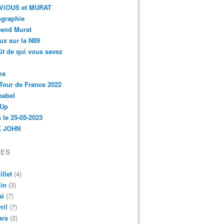
r-ViOUS et MURAT
ographie
-end Murat
ux sur la N89
ût de qui vous savez
ma
Tour de France 2022
babel
 Up
 le 25-05-2023
 JOHN
VES
illet
(4)
in
(3)
ai
(7)
ril
(7)
ars
(2)