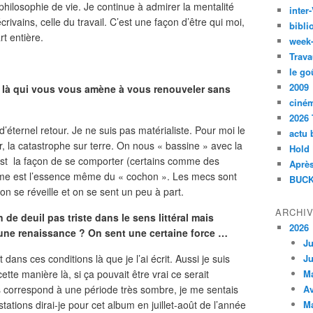
philosophie de vie. Je continue à admirer la mentalité
inte
ivains, celle du travail. C’est une façon d’être qui moi,
bibli
rt entière.
week
Trava
le go
2009
e là qui vous vous amène à vous renouveler sans
ciné
2026 
 d’éternel retour. Je ne suis pas matérialiste. Pour moi le
actu 
, la catastrophe sur terre. On nous « bassine » avec la
Hold
est la façon de se comporter (certains comme des
Après
lisme est l’essence même du « cochon ». Les mecs sont
BUCK
 se réveille et on se sent un peu à part.
ARCHI
de deuil pas triste dans le sens littéral mais
2026
 une renaissance ? On sent une certaine force …
Ju
 dans ces conditions là que je l’ai écrit. Aussi je suis
Ju
tte manière là, si ça pouvait être vrai ce serait
M
s correspond à une période très sombre, je me sentais
Av
stations dirai-je pour cet album en juillet-août de l’année
M