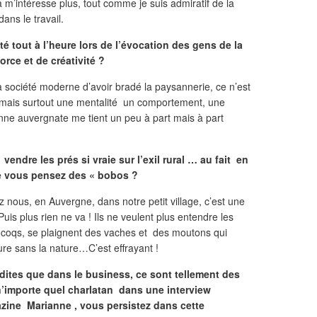
’intéresse plus, tout comme je suis admiratif de la
ans le travail.
 tout à l’heure lors de l’évocation des gens de la
rce et de créativité ?
la société moderne d’avoir bradé la paysannerie, ce n’est
 mais surtout une mentalité un comportement, une
sanne auvergnate me tient un peu à part mais à part
endre les prés si vraie sur l’exil rural … au fait en
e vous pensez des « bobos ?
nous, en Auvergne, dans notre petit village, c’est une
 Puis plus rien ne va ! Ils ne veulent plus entendre les
les coqs, se plaignent des vaches et des moutons qui
ture sans la nature…C’est effrayant !
dites que dans le business, ce sont tellement des
 n’importe quel charlatan dans une interview
zine Marianne , vous persistez dans cette