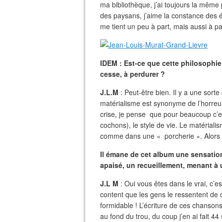
ma bibliothèque, j’ai toujours la même 
des paysans, j’aime la constance des écr
me tient un peu à part, mais aussi à pa
IDEM : Est-ce que cette philosophi
cesse, à perdurer ?
J.L.M
: Peut-être bien. Il y a une sorte
matérialisme est synonyme de l’horreur
crise, je pense que pour beaucoup c’
cochons), le style de vie. Le matéria
comme dans une « porcherie ». Alors on
Il émane de cet album une sensation 
apaisé, un recueillement, menant à
J.L M
: Oui vous êtes dans le vrai, c’est
content que les gens le ressentent de ce
formidable ! L’écriture de ces chanson
au fond du trou, du coup j’en ai fait 44 