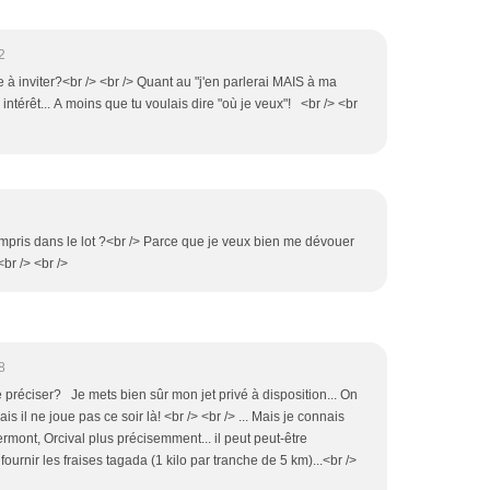
2
e à inviter?<br /> <br /> Quant au "j'en parlerai MAIS à ma
ntérêt... A moins que tu voulais dire "où je veux"! <br /> <br
ompris dans le lot ?<br /> Parce que je veux bien me dévouer
br /> <br />
8
 le préciser? Je mets bien sûr mon jet privé à disposition... On
is il ne joue pas ce soir là! <br /> <br /> ... Mais je connais
rmont, Orcival plus précisemment... il peut peut-être
e fournir les fraises tagada (1 kilo par tranche de 5 km)...<br />