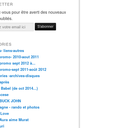
ETTER
-vous pour être averti des nouveaux
publiés.
ORIES
s- liens-autres
promo- 2010-aout 2011
promo sept 2012 à...
promo-sept 2011-août 2012
leries -archives-disques
après
 Babel (de oct 2014...)
ancese
 BUCK JOHN
gne - rando et photos
 Love
Aura aime Murat
uri