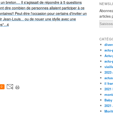
 un breton.... Il s'agissait de répondre à 5 questions
NEWSL
nt dire combien de personnes allaient participer à ce
Abonnez
ontaires!! Peut-être l'occasion pour certains d'inviter un
articles 
r Jean-Louis... ou de nouer une idylle avec une
Email
s"...4
CATÉG
diver
actu-
Actu-
actu-
vieil
2023 
actus
il fr
0
2021
monta
Baby
2021 
Morit