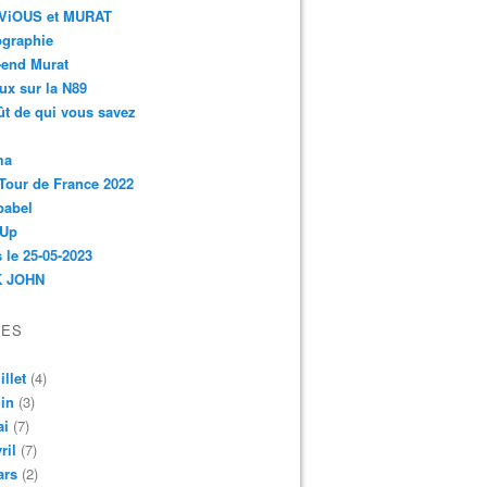
r-ViOUS et MURAT
ographie
-end Murat
ux sur la N89
ût de qui vous savez
ma
Tour de France 2022
babel
 Up
 le 25-05-2023
 JOHN
VES
illet
(4)
in
(3)
ai
(7)
ril
(7)
ars
(2)