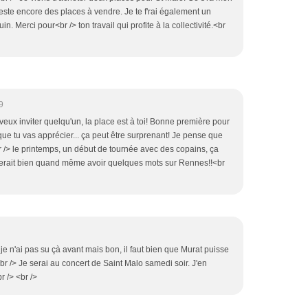
reste encore des places à vendre. Je te f'rai également un
. Merci pour<br /> ton travail qui profite à la collectivité.<br
9
u veux inviter quelqu'un, la place est à toi! Bonne première pour
 que tu vas apprécier... ça peut être surprenant! Je pense que
br /> le printemps, un début de tournée avec des copains, ça
imerait bien quand même avoir quelques mots sur Rennes!!<br
e n'ai pas su çà avant mais bon, il faut bien que Murat puisse
r /> Je serai au concert de Saint Malo samedi soir. J'en
r /> <br />