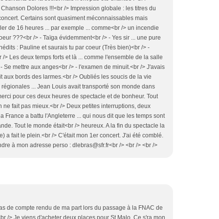
- Chanson Dolores !!!<br /> Impression globale : les titres du
 concert. Certains sont quasiment méconnaissables mais
ler de 16 heures ... par exemple ... comme<br /> un incendie
ur ???<br /> - Taïga évidemment<br /> - Yes sir ... une pure
nédits : Pauline et saurais tu par coeur (Très bien)<br /> -
> Les deux temps forts et là ... comme l'ensemble de la salle
> - Se mettre aux anges<br /> - l'examen de minuit.<br /> J'avais
ait aux bords des larmes.<br /> Oubliés les soucis de la vie
s régionales ... Jean Louis avait transporté son monde dans
d merci pour ces deux heures de spectacle et de bonheur. Tout
on ne fait pas mieux.<br /> Deux petites interruptions, deux
a France a battu l'Angleterre ... qui nous dit que les temps sont
ande. Tout le monde était<br /> heureux. A la fin du spectacle la
 a fait le plein.<br /> C'était mon 1er concert. J'ai été comblé.
ndre à mon adresse perso : dlebras@sfr.fr<br /> <br /> <br />
> Pas de compte rendu de ma part lors du passage à la FNAC de
br /> Je viens d'acheter deux places pour St Malo. Ce s'ra mon