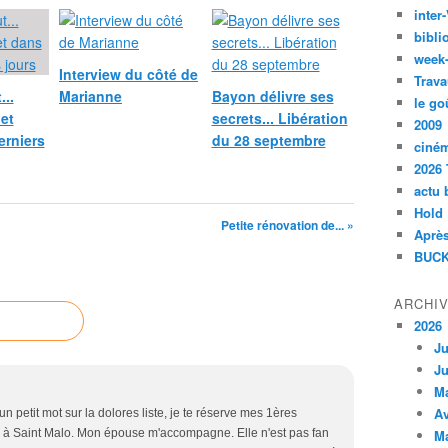
inte
bibli
week
Interview du côté de
Trava
...
Marianne
Bayon délivre ses
le go
net
secrets... Libération
2009
erniers
du 28 septembre
ciné
2026 
actu 
Hold
Petite rénovation de... »
Après
BUCK
ARCHI
2026
Ju
Ju
M
Av
 un petit mot sur la dolores liste, je te réserve mes 1ères
ir à Saint Malo. Mon épouse m'accompagne. Elle n'est pas fan
M