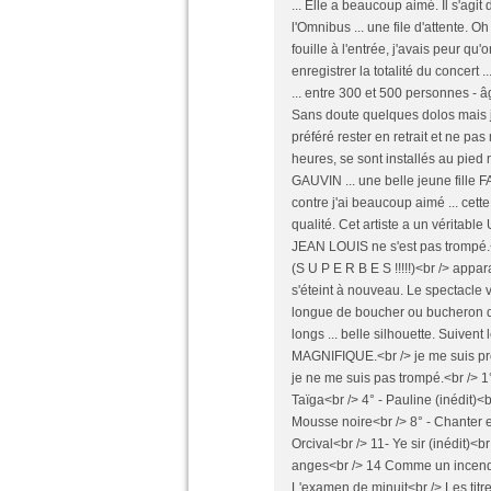
... Elle a beaucoup aimé. Il s'agit
l'Omnibus ... une file d'attente. 
fouille à l'entrée, j'avais peur qu
enregistrer la totalité du concert .
... entre 300 et 500 personnes - 
Sans doute quelques dolos mais je
préféré rester en retrait et ne pa
heures, se sont installés au pied
GAUVIN ... une belle jeune fille F
contre j'ai beaucoup aimé ... cette
qualité. Cet artiste a un véritabl
JEAN LOUIS ne s'est pas trompé.<b
(S U P E R B E S !!!!!)<br /> appa
s'éteint à nouveau. Le spectacle
longue de boucher ou bucheron qui
longs ... belle silhouette. Suivent l
MAGNIFIQUE.<br /> je me suis procur
je ne me suis pas trompé.<br /> 1
Taïga<br /> 4° - Pauline (inédit)<br
Mousse noire<br /> 8° - Chanter e
Orcival<br /> 11- Ye sir (inédit)<b
anges<br /> 14 Comme un incendi
L'examen de minuit<br /> Les titres