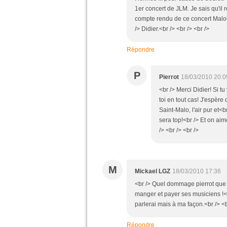
1er concert de JLM. Je sais qu'il 
compte rendu de ce concert Malouin
/> Didier.<br /> <br /> <br />
Répondre
P
Pierrot
18/03/2010 20:0
<br /> Merci Didier! Si t
toi en tout cas! J'espère
Saint-Malo, l'air pur et<
sera top!<br /> Et on a
/> <br /> <br />
M
Mickael LGZ
18/03/2010 17:36
<br /> Quel dommage pierrot que j
manger et payer ses musiciens !<b
parlerai mais à ma façon.<br /> <b
Répondre