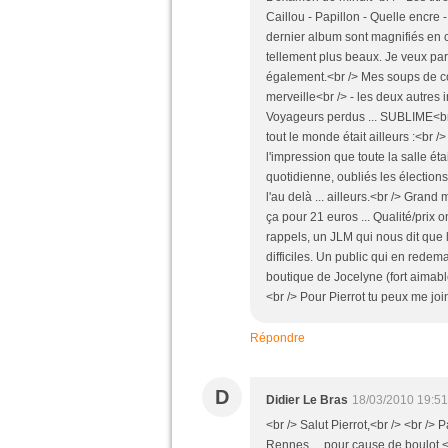
Caillou - Papillon - Quelle encre 
dernier album sont magnifiés en
tellement plus beaux. Je veux par
également.<br /> Mes soups de coe
merveille<br /> - les deux autres i
Voyageurs perdus ... SUBLIME<br /
tout le monde était ailleurs :<br /
l'impression que toute la salle ét
quotidienne, oubliés les élection
l'au delà ... ailleurs.<br /> Gran
ça pour 21 euros ... Qualité/prix 
rappels, un JLM qui nous dit que l
difficiles. Un public qui en redem
boutique de Jocelyne (fort aimable)
<br /> Pour Pierrot tu peux me joi
Répondre
D
Didier Le Bras
18/03/2010 19:51
<br /> Salut Pierrot,<br /> <br /
Rennes ... pour cause de boulot.<