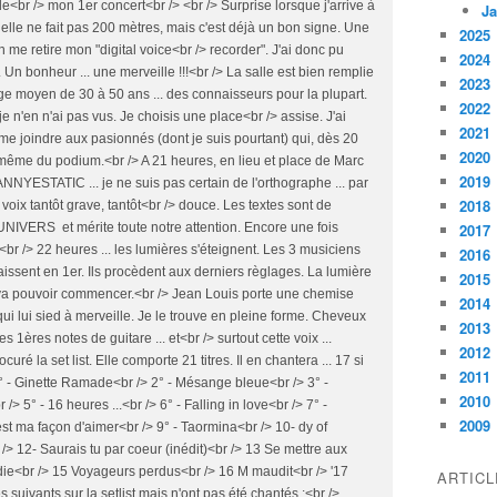
 de<br /> mon 1er concert<br /> <br /> Surprise lorsque j'arrive à
Ja
Oh elle ne fait pas 200 mètres, mais c'est déjà un bon signe. Une
2025
'on me retire mon "digital voice<br /> recorder". J'ai donc pu
2024
.. Un bonheur ... une merveille !!!<br /> La salle est bien remplie
2023
âge moyen de 30 à 50 ans ... des connaisseurs pour la plupart.
2022
 n'en n'ai pas vus. Je choisis une place<br /> assise. J'ai
2021
s me joindre aux pasionnés (dont je suis pourtant) qui, dès 20
2020
 même du podium.<br /> A 21 heures, en lieu et place de Marc
2019
ANNYESTATIC ... je ne suis pas certain de l'orthographe ... par
2018
 voix tantôt grave, tantôt<br /> douce. Les textes sont de
e UNIVERS et mérite toute notre attention. Encore une fois
2017
r /> 22 heures ... les lumières s'éteignent. Les 3 musiciens
2016
raissent en 1er. Ils procèdent aux derniers règlages. La lumière
2015
 va pouvoir commencer.<br /> Jean Louis porte une chemise
2014
 lui sied à merveille. Je le trouve en pleine forme. Cheveux
2013
es 1ères notes de guitare ... et<br /> surtout cette voix ...
2012
é la set list. Elle comporte 21 titres. Il en chantera ... 17 si
2011
° - Ginette Ramade<br /> 2° - Mésange bleue<br /> 3° -
2010
 /> 5° - 16 heures ...<br /> 6° - Falling in love<br /> 7° -
2009
st ma façon d'aimer<br /> 9° - Taormina<br /> 10- dy of
r /> 12- Saurais tu par coeur (inédit)<br /> 13 Se mettre aux
e<br /> 15 Voyageurs perdus<br /> 16 M maudit<br /> '17
ARTIC
 suivants sur la setlist mais n'ont pas été chantés :<br />