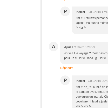
P
Pierrot
18/03/2010 17:4
<br /> Et tu n'as personn
façon", y a quand même i
/> <br />
A
April
17/03/2010 20:53
<br /> Et le voyage ? C'est pas c
pour un cr <br /> <br /> @+<br /> <
Répondre
P
Pierrot
17/03/2010 20:5
<br /> ah, j'ai oublié de
le partage avec Arthur, ma
quelqu'un qui part de Cle
covoiturer, il faudra just
<br /> <br />