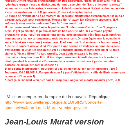
réussies.L'interprétation d'"Alexandrie" est très émouvante, "Rémi est mort ainsi " et sa
rythmique reggae n'est pas déplaisante du tout.La version de "Sans pitié pour le cheval"
est un peu courte.Puis arrive la version rock de Mousse Noire et là c'est le choc:on assiste
à une démonstration de JLM guitariste ( l'intro est exceptionnelle).
Le public se réveille donc à ce moment du spectacle manifestant ostensiblement sa joie.Le
partage avec JLM peut commencer."Mousse Noire" ayant fait décollé le spectacle, JLM
enfonce le clou avec le tonitruant " Yes Sir" tout aussi rock.
JL peut maintenant faire chanter le public sur "Foule romaine" et sur " les Voyageurs
perdus" ( et ça marche, le public chante de bon coeur).Enfin, les versions psyché
d'"Alcaline" et du "Jour du jaguar" ont conclu cette prestation très réussie.Les lumières
donnent un plus aux arrangements rock des chansons.On sent également la complicité
entre JLM et ses musiciens ( surtout avec Fred avec qui JL discute entre les morceaux ).
A peine le concert achevé, JLM s'est prêté à une séance de dédicace au fond de la salle.Il
s'est montré souriant et disponible.J'ai pu échanger quelques mots avec lui et lui faire
signer le "Grand lièvre".Au fait, Armelle, Jean Louis te passe le bonjour...
Une petite déception pour finir: il était rigoureusement interdit de prendre la moindre
photo pendant le concert et à l'occasion de la séance de dédicace ( pas le moindre
portable en action pendant le concert ! ).
Et une petite interrogation: pourquoi si peu de monde au concert en province ( 200 à
Toulouse, 130 à BLOIS)? .Manque de com ? ( pas d'affiche dans la ville de Blois annonçant
le concert d'hier soir !).
A part ça, le moment vécu hier soir fut magique.Longue vie à notre insoumi poète, JLM.
Voici un compte-rendu rapide de la nouvelle République:
http://www.lanouvellerepublique.fr/LOISIRS/Concerts-
spectacles/Jean-Louis-Murat-version-psyche
Jean-Louis Murat version