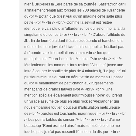
hier à Bruxelles la 1ère partie de sa tournée. Satisfaction car il
a finalement rempli aux forceps les 700 places de l'Orangerie
du<br /> Botanique (c'est vrai qu'on imagine cette salle plus
petite).<br /> <br /> <br /> Comme la set-list est restée
identique je vais plutôt m'attarder sur ce qui selon moi a fait la
singuliarité du concert.<br /> <br /> <br /> D'abord l'attitude de
JL : fin de tournée aidant il était très détendu et franchement
même d'humeur joviale ! Il taquinait son public n'hésitant pas
à répondre aux interpellations comme<br /> lorsque
quelqu'un cria "Jean-Louis 1er Ministre !"<br /> <br /> <br />
Musicalement les moments forts restent "Alcaline" (avec une
intro à couper le souffle de plus de 4 minutes !), "Le jaguar" où
plusieurs minutes durant en début et fin de morceau il passa
du<br /> miaulement de petit chaton aux rugissements
menaçants de grands fauves !!<br /> <br /> <br /> Une
mention spéciale également pour "Mousse noire" qui prend
un virage assumé de plus en plus rock et "Alexandrie" qui
nous embarque tout en douceur (l'articulation méticuleuse
des<br /> paroles est touchante, magnifique !)<br /> <br /> <br
/> Les points faibles du concert ?<br /> <br /> <br /> J'aime
beaucoup "Rémi est mort ainsi" mais sur scène elle ne me
touche pas, je n'ai pas ressenti l'émotion du disque...<br />