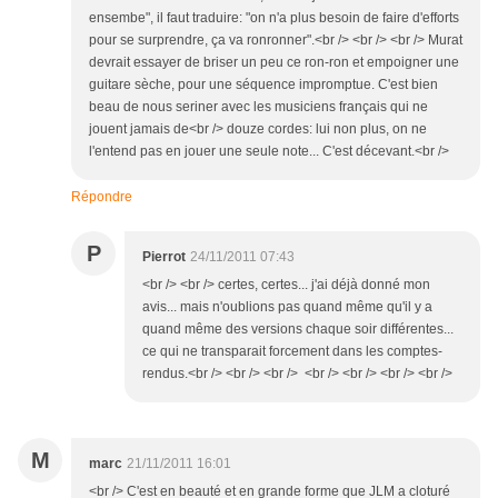
ensembe", il faut traduire: "on n'a plus besoin de faire d'efforts
pour se surprendre, ça va ronronner".<br /> <br /> <br /> Murat
devrait essayer de briser un peu ce ron-ron et empoigner une
guitare sèche, pour une séquence impromptue. C'est bien
beau de nous seriner avec les musiciens français qui ne
jouent jamais de<br /> douze cordes: lui non plus, on ne
l'entend pas en jouer une seule note... C'est décevant.<br />
Répondre
P
Pierrot
24/11/2011 07:43
<br /> <br /> certes, certes... j'ai déjà donné mon
avis... mais n'oublions pas quand même qu'il y a
quand même des versions chaque soir différentes...
ce qui ne transparait forcement dans les comptes-
rendus.<br /> <br /> <br /> <br /> <br /> <br /> <br />
M
marc
21/11/2011 16:01
<br /> C'est en beauté et en grande forme que JLM a cloturé