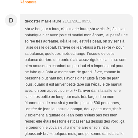
Répondre
D
decoster marie laure
21/11/2011 09:50
<br /> bonjour à tous, c'est marie-laure,<br /> <br /> j’étais au
botanique hier avec josie et martial mon époux, j'ai passé une
soirée très agréable, déjà le lieu est très beau, on s'y sens à
l'aise des le départ, l'arriver de jean-louis à l'aise<br /> pour
sa balance, quelques mots échangé, l’écoute de cette
balance derrière une porte étais assez rigolote car ils se sont
bien amuser en chantant un peu tout et n importe quoi pour
ne faire que 3<br /> morceaux de grand lièvre, comme la
personne plut haut nous avons diner juste à coté de jean
louis, quand il est arriver petite tape sur l’épaule de martial
avec un bon appétit, puis<br /> l'arriver dans la salle, une
salle très petite en longueur mais très large, d’où mon
étonnement de réussir à y mettre plus de 500 personnes,
l'entrée de jean louis sur la pampa, deux petits mots,<br />
visiblement la guitare de jean louis n’étais pas très bien
régler, elle étais très forte est passer au dessus des voix , ça
le gêner on le voyais et il à même arrêter son intro,
gloussant<br /> quelques mots, une personne dans la salle