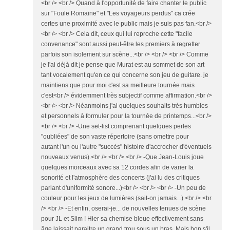
<br /> <br /> Quand à l'opportunité de faire chanter le public
sur "Foule Romaine" et "Les voyageurs perdus" ca crée
certes une proximité avec le public mais je suis pas fan.<br />
<br /> <br /> Cela dit, ceux qui lui reproche cette "facile
convenance" sont aussi peut-être les premiers à regretter
parfois son isolement sur scène...<br /> <br /> <br /> Comme
je l'ai déjà dit je pense que Murat est au sommet de son art
tant vocalement qu'en ce qui concerne son jeu de guitare. je
maintiens que pour moi c'est sa meilleure tournée mais
c'est<br /> évidemment très subjectif comme affirmation.<br />
<br /> <br /> Néanmoins j'ai quelques souhaits très humbles
et personnels à formuler pour la tournée de printemps...<br />
<br /> <br /> -Une set-list comprenant quelques perles
"oubliées" de son vaste répertoire (sans omettre pour
autant l'un ou l'autre "succès" histoire d'accrocher d'éventuels
nouveaux venus).<br /> <br /> <br /> -Que Jean-Louis joue
quelques morceaux avec sa 12 cordes afin de varier la
sonorité et l'atmosphère des concerts (j'ai lu des critiques
parlant d'uniformité sonore...)<br /> <br /> <br /> -Un peu de
couleur pour les jeux de lumières (sait-on jamais...).<br /> <br
/> <br /> -Et enfin, oserai-je... de nouvelles tenues de scène
pour JL et Slim ! Hier sa chemise bleue effectivement sans
âge laissait paraitre un grand trou sous un bras. Mais bon s'il