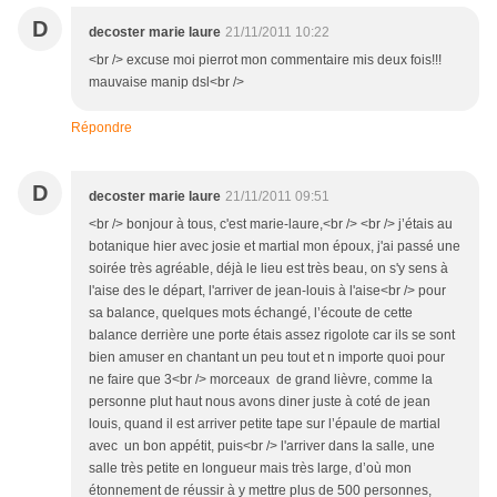
D
decoster marie laure
21/11/2011 10:22
<br /> excuse moi pierrot mon commentaire mis deux fois!!!
mauvaise manip dsl<br />
Répondre
D
decoster marie laure
21/11/2011 09:51
<br /> bonjour à tous, c'est marie-laure,<br /> <br /> j’étais au
botanique hier avec josie et martial mon époux, j'ai passé une
soirée très agréable, déjà le lieu est très beau, on s'y sens à
l'aise des le départ, l'arriver de jean-louis à l'aise<br /> pour
sa balance, quelques mots échangé, l’écoute de cette
balance derrière une porte étais assez rigolote car ils se sont
bien amuser en chantant un peu tout et n importe quoi pour
ne faire que 3<br /> morceaux de grand lièvre, comme la
personne plut haut nous avons diner juste à coté de jean
louis, quand il est arriver petite tape sur l’épaule de martial
avec un bon appétit, puis<br /> l'arriver dans la salle, une
salle très petite en longueur mais très large, d’où mon
étonnement de réussir à y mettre plus de 500 personnes,