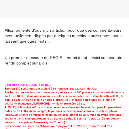
Allez, on tente d'ouvrir un article... pour que des commentateurs,
éventuellement dirigés par quelques machines puissantes, nous
laissent quelques mots...
Un premier message de REGIS... merci à Lui... Voici son compte-
rendu complet sur Blois:
Concert de JLM à BLOIS le 19/11/11
Environ 130 personnes ont assisté à ce nouveau "set gagnant" de JLM.
Pas facile pour ces fans de trouver cette petite salle de 600 places ( tous debout) située à la
sortie de BLOIS, dans une zone industrielle et commerciale.Rentré dans la salle à20h30, le
public a écouté d'une oreille un peu distraite les 7 chansons rigolotes de la jeune et
pétillante chanteuse LILIMARCHE, invitée en première partie.
A 21H35, JLM arrive enfin sur scène, vétu d'une chemise bleue et d'un jean.Au premières
notes de "la Lettre de la Pampa", le public a senti qu'il avait à faire à un JLM en pleine
forme.JLM chante de mieux en mieux qu'on se le dise et sa voix, mise en avant, n'est pas
couverte par la musique.Autant le dire tout de suite, la set list n'a pas varié d'un pouce (
même ordre et même chansons qu'au Trianon).
Les versions sur scène du "Champion espagnol" et de "Vendre les prés" sont très