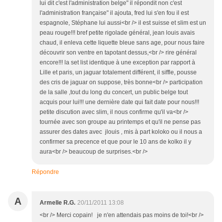
lui dit c'est l'administration belge" il répondit non c'est
l'administration française" il ajouta, fred lui s'en fou il est
espagnole, Stéphane lui aussi<br /> il est suisse et slim est un
peau rouge!!! bref petite rigolade général, jean louis avais
chaud, il enleva cette liquette bleue sans age, pour nous faire
découvrir son ventre en tapotant dessus,<br /> rire général
encore!!! la set list identique à une exception par rapport à
Lille et paris, un jaguar totalement différent, il siffle, pousse
des cris de jaguar on suppose, très bonne<br /> participation
de la salle ,tout du long du concert, un public belge tout
acquis pour lui!!! une dernière date qui fait date pour nous!!!
petite discution avec slim, il nous confirme qu'il va<br />
tournée avec son groupe au printemps et qu'il ne pense pas
assurer des dates avec jlouis , mis à part koloko ou il nous a
confirmer sa precence et que pour le 10 ans de kolko il y
aura<br /> beaucoup de surprises.<br />
Répondre
A
Armelle R.G.
20/11/2011 13:08
<br /> Merci copain! je n'en attendais pas moins de toi!<br />