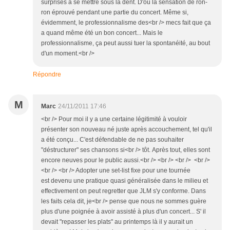
surprises à se mettre sous la dent. D'où la sensation de ron-
ron éprouvé pendant une partie du concert. Même si,
évidemment, le professionnalisme des<br /> mecs fait que ça
a quand même été un bon concert... Mais le
professionnalisme, ça peut aussi tuer la spontanéité, au bout
d'un moment.<br />
Répondre
M
Marc
24/11/2011 17:46
<br /> Pour moi il y a une certaine légitimité à vouloir
présenter son nouveau né juste après accouchement, tel qu'il
a été conçu... C'est défendable de ne pas souhaiter
"déstructurer" ses chansons si<br /> tôt. Après tout, elles sont
encore neuves pour le public aussi.<br /> <br /> <br /> <br />
<br /> <br /> Adopter une set-list fixe pour une tournée
est devenu une pratique quasi généralisée dans le milieu et
effectivement on peut regretter que JLM s'y conforme. Dans
les faits cela dit, je<br /> pense que nous ne sommes guère
plus d'une poignée à avoir assisté à plus d'un concert... S' il
devait "repasser les plats" au printemps là il y aurait un