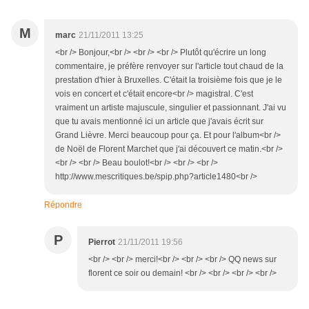
M
marc
21/11/2011 13:25
<br /> Bonjour,<br /> <br /> <br /> Plutôt qu'écrire un long
commentaire, je préfère renvoyer sur l'article tout chaud de la
prestation d'hier à Bruxelles. C'était la troisième fois que je le
vois en concert et c'était encore<br /> magistral. C'est
vraiment un artiste majuscule, singulier et passionnant. J'ai vu
que tu avais mentionné ici un article que j'avais écrit sur
Grand Lièvre. Merci beaucoup pour ça. Et pour l'album<br />
de Noël de Florent Marchet que j'ai découvert ce matin.<br />
<br /> <br /> Beau boulot!<br /> <br /> <br />
http://www.mescritiques.be/spip.php?article1480<br />
Répondre
P
Pierrot
21/11/2011 19:56
<br /> <br /> merci!<br /> <br /> <br /> QQ news sur
florent ce soir ou demain! <br /> <br /> <br /> <br />