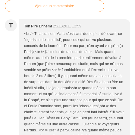
Ajouter un commentaire
T
Ton Pire Ennemi
25/11/2011 12:59
<br /> Tu as raison, Marc: c'est sans doute plus décevant, ce
"rigorisme de la setlist", pour ceux qui ont vu plusieurs
concerts de la tournée... Pour ma part, n'en ayant vu qu'un (à
Paris),<br /> j'ai moins de raisons de râler... Mais quand
même: au-delà de la première partie entièrement dévolue à
l'album (que j'aime beaucoup en studio, mais qui ne m'a pas
semblé se prêter<br /> formidablement à l'exercice du live,
hormis 2 ou 3 titres), il y a quand même une absence criante
de surprises dans la deuxième moitié: Yes Sir a beau être un
inédit studio, il le joue depuis<br /> quand même un bon
moment, et vu qu'il a finalement été immortalisé sur le Live à
la Coopé, ce n'est plus une surprise pour qui que ce soit. Jim
et Foule Romaine sont, parmi les "classiques",<br /> des
choix tellement évidents, que ça en perd tout intérêt. S'il avait
joué Le Lien Défait ou Baby Carni Bird (au hasard), ça aurait
quand même eu une autre classe... Quand aux Voyageurs
Perdus...<br /> Bref: à part Alcaline, y'a quand même peu de