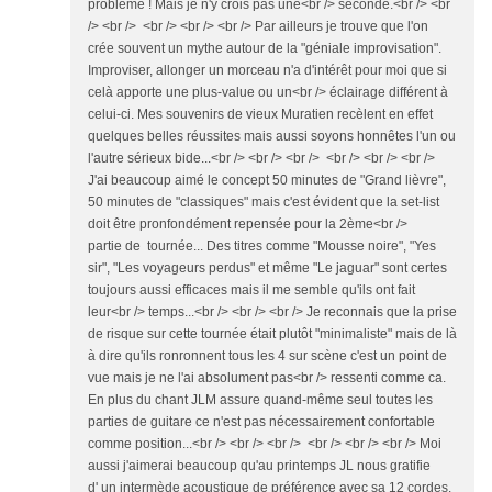
problème ! Mais je n'y crois pas une<br /> seconde.<br /> <br
/> <br /> <br /> <br /> <br /> Par ailleurs je trouve que l'on
crée souvent un mythe autour de la "géniale improvisation".
Improviser, allonger un morceau n'a d'intérêt pour moi que si
celà apporte une plus-value ou un<br /> éclairage différent à
celui-ci. Mes souvenirs de vieux Muratien recèlent en effet
quelques belles réussites mais aussi soyons honnêtes l'un ou
l'autre sérieux bide...<br /> <br /> <br /> <br /> <br /> <br />
J'ai beaucoup aimé le concept 50 minutes de "Grand lièvre",
50 minutes de "classiques" mais c'est évident que la set-list
doit être pronfondément repensée pour la 2ème<br />
partie de tournée... Des titres comme "Mousse noire", "Yes
sir", "Les voyageurs perdus" et même "Le jaguar" sont certes
toujours aussi efficaces mais il me semble qu'ils ont fait
leur<br /> temps...<br /> <br /> <br /> Je reconnais que la prise
de risque sur cette tournée était plutôt "minimaliste" mais de là
à dire qu'ils ronronnent tous les 4 sur scène c'est un point de
vue mais je ne l'ai absolument pas<br /> ressenti comme ca.
En plus du chant JLM assure quand-même seul toutes les
parties de guitare ce n'est pas nécessairement confortable
comme position...<br /> <br /> <br /> <br /> <br /> <br /> Moi
aussi j'aimerai beaucoup qu'au printemps JL nous gratifie
d' un intermède acoustique de préférence avec sa 12 cordes.