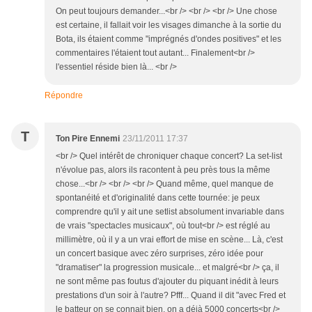
On peut toujours demander...<br /> <br /> <br /> Une chose
est certaine, il fallait voir les visages dimanche à la sortie du
Bota, ils étaient comme "imprégnés d'ondes positives" et les
commentaires l'étaient tout autant... Finalement<br />
l'essentiel réside bien là... <br />
Répondre
T
Ton Pire Ennemi
23/11/2011 17:37
<br /> Quel intérêt de chroniquer chaque concert? La set-list
n'évolue pas, alors ils racontent à peu près tous la même
chose...<br /> <br /> <br /> Quand même, quel manque de
spontanéité et d'originalité dans cette tournée: je peux
comprendre qu'il y ait une setlist absolument invariable dans
de vrais "spectacles musicaux", où tout<br /> est réglé au
millimètre, où il y a un vrai effort de mise en scène... Là, c'est
un concert basique avec zéro surprises, zéro idée pour
"dramatiser" la progression musicale... et malgré<br /> ça, il
ne sont même pas foutus d'ajouter du piquant inédit à leurs
prestations d'un soir à l'autre? Pfff... Quand il dit "avec Fred et
le batteur on se connait bien, on a déjà 5000 concerts<br />