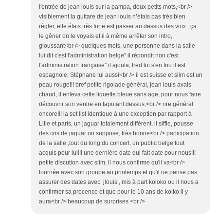
l'entrée de jean louis sur la pampa, deux petits mots,<br />
visiblement la guitare de jean louis n’étais pas très bien
régler, elle étais très forte est passer au dessus des voix , ça
le gêner on le voyais et il à même arrêter son intro,
gloussant<br /> quelques mots, une personne dans la salle
lui dit c'est l'administration belge" il répondit non c'est
l'administration française" il ajouta, fred lui s'en fou il est
espagnole, Stéphane lui aussi<br /> il est suisse et slim est un
peau rouge!!! bref petite rigolade général, jean louis avais
chaud, il enleva cette liquette bleue sans age, pour nous faire
découvrir son ventre en tapotant dessus,<br /> rire général
encore!!! la set list identique à une exception par rapport à
Lille et paris, un jaguar totalement différent, il siffle, pousse
des cris de jaguar on suppose, très bonne<br /> participation
de la salle ,tout du long du concert, un public belge tout
acquis pour lui!!! une dernière date qui fait date pour nous!!!
petite discution avec slim, il nous confirme qu'il va<br />
tournée avec son groupe au printemps et qu'il ne pense pas
assurer des dates avec jlouis , mis à part koloko ou il nous a
confirmer sa precence et que pour le 10 ans de kolko il y
aura<br /> beaucoup de surprises.<br />