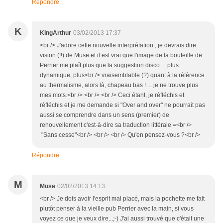
Répondre
K
KIngArthur
03/02/2013 17:37
<br /> J'adore cette nouvelle interprétation , je devrais dire..
vision (!!) de Muse et il est vrai que l'image de la bouteille de
Perrier me plaît plus que la suggestion disco ... plus
dynamique, plus<br /> vraisemblable (?) quant à la référence
au thermalisme, alors là, chapeau bas ! ... je ne trouve plus
mes mots.<br /> <br /> <br /> Ceci étant, je réfléchis et
réfléchis et je me demande si "Over and over" ne pourrait pas
aussi se comprendre dans un sens (premier) de
renouvellement c'est-à-dire sa traduction littérale =<br />
"Sans cesse"<br /> <br /> <br /> Qu'en pensez-vous ?<br />
Répondre
M
Muse
02/02/2013 14:13
<br /> Je dois avoir l'esprit mal placé, mais la pochette me fait
plutôt penser à la vieille pub Perrier avec la main, si vous
voyez ce que je veux dire...;-) J'ai aussi trouvé que c'était une