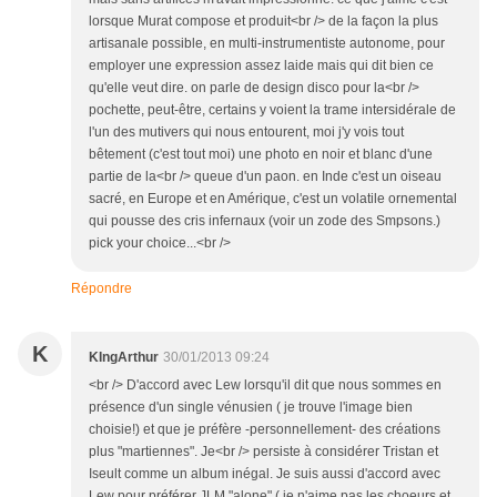
lorsque Murat compose et produit<br /> de la façon la plus
artisanale possible, en multi-instrumentiste autonome, pour
employer une expression assez laide mais qui dit bien ce
qu'elle veut dire. on parle de design disco pour la<br />
pochette, peut-être, certains y voient la trame intersidérale de
l'un des mutivers qui nous entourent, moi j'y vois tout
bêtement (c'est tout moi) une photo en noir et blanc d'une
partie de la<br /> queue d'un paon. en Inde c'est un oiseau
sacré, en Europe et en Amérique, c'est un volatile ornemental
qui pousse des cris infernaux (voir un zode des Smpsons.)
pick your choice...<br />
Répondre
K
KIngArthur
30/01/2013 09:24
<br /> D'accord avec Lew lorsqu'il dit que nous sommes en
présence d'un single vénusien ( je trouve l'image bien
choisie!) et que je préfère -personnellement- des créations
plus "martiennes". Je<br /> persiste à considérer Tristan et
Iseult comme un album inégal. Je suis aussi d'accord avec
Lew pour préférer JLM "alone" ( je n'aime pas les choeurs et