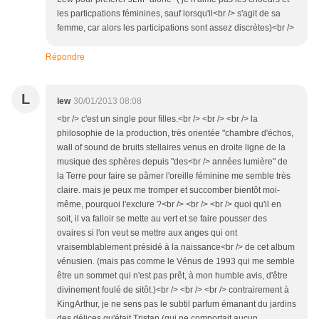
les particpations féminines, sauf lorsqu'il<br /> s'agit de sa
femme, car alors les participations sont assez discrètes)<br />
Répondre
L
lew
30/01/2013 08:08
<br /> c'est un single pour filles.<br /> <br /> <br /> la
philosophie de la production, très orientée "chambre d'échos,
wall of sound de bruits stellaires venus en droite ligne de la
musique des sphères depuis "des<br /> années lumière" de
la Terre pour faire se pâmer l'oreille féminine me semble très
claire. mais je peux me tromper et succomber bientôt moi-
même, pourquoi l'exclure ?<br /> <br /> <br /> quoi qu'il en
soit, il va falloir se mette au vert et se faire pousser des
ovaires si l'on veut se mettre aux anges qui ont
vraisemblablement présidé à la naissance<br /> de cet album
vénusien. (mais pas comme le Vénus de 1993 qui me semble
être un sommet qui n'est pas prêt, à mon humble avis, d'être
divinement foulé de sitôt.)<br /> <br /> <br /> contrairement à
KingArthur, je ne sens pas le subtil parfum émanant du jardins
des délices qu'était Tristan (qui ne comportait aucun