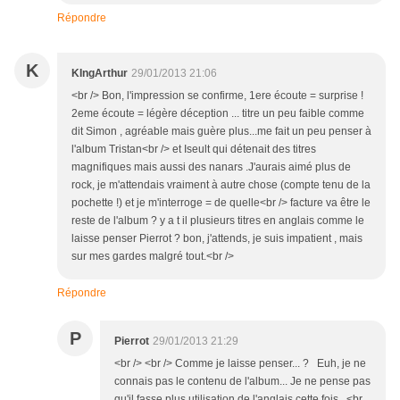
Répondre
K
KIngArthur
29/01/2013 21:06
<br /> Bon, l'impression se confirme, 1ere écoute = surprise !
2eme écoute = légère déception ... titre un peu faible comme
dit Simon , agréable mais guère plus...me fait un peu penser à
l'album Tristan<br /> et Iseult qui détenait des titres
magnifiques mais aussi des nanars .J'aurais aimé plus de
rock, je m'attendais vraiment à autre chose (compte tenu de la
pochette !) et je m'interroge = de quelle<br /> facture va être le
reste de l'album ? y a t il plusieurs titres en anglais comme le
laisse penser Pierrot ? bon, j'attends, je suis impatient , mais
sur mes gardes malgré tout.<br />
Répondre
P
Pierrot
29/01/2013 21:29
<br /> <br /> Comme je laisse penser... ? Euh, je ne
connais pas le contenu de l'album... Je ne pense pas
qu'il fasse plus utilisation de l'anglais cette fois...<br