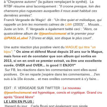
à "Cheyenne automn" (la guitare remplaçant le synthé). La
RTBF résume ainsi laconiquement : "
Il croone presque, loin des
chansons plus rugueuses auxquelles il nous avait habitué ces
dernières années".
Franck Vergeade de Magic! dit : "
Un titre quiet et mélodique, qui
rappelle un brin les moments calmes de
Lilith
(2003)"... Mouais...
Juste un brin. F. Vergeade a également twitté ceci :
"Alors, ce
quatorzième album de
@
jeanlouismurat
et le premier pour
@
PIASLeLabel
? D'ores et déjà, son disque le plus court
".
Une autre réaction plus positive vient du
MAGUE qui titre "un
bijou"
: "
On aime et défend Murat depuis 10 ans sur le Mague,
mais force est de constater que son album qui sortira en
2013, si on en croit ce premier extrait, va être une excellente
cuvée. OVER and OVER... is good !! ENJOY"
Sur FB, les réactions dans les commentaires sont elles-aussi
positives. On en reparle j'espère dans les commentaires... J'en
suis à la 10e écoute... et mes oreilles commencent à s'y faire...
EDIT : F. VERGEADE SUR TWITTER :
Le nouveau
@
jeanlouismurat
est hypnotique, concis et cryptique. Grand cru
après "Grand lièvre"
LE LIEN EN PLUS :
Hasard du jour... Carla Bruni sort également son single