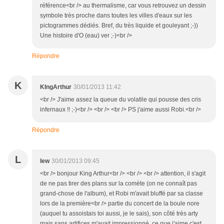
référence<br /> au thermalisme, car vous retrouvez un dessin
symbole très proche dans toutes les villes d'eaux sur les
pictogrammes dédiés. Bref, du très liquide et gouleyant ;-))
Une histoire d'O (eau) ver ;-)<br />
Répondre
K
KIngArthur
30/01/2013 11:42
<br /> J'aime assez la queue du volatile qui pousse des cris
infernaux !! ;-)<br /> <br /> <br /> PS j'aime aussi Robi.<br />
Répondre
L
lew
30/01/2013 09:45
<br /> bonjour King Arthur<br /> <br /> <br /> attention, il s'agit
de ne pas tirer des plans sur la comète (on ne connaît pas
grand-chose de l'album), et Robi m'avait bluffé par sa classe
lors de la première<br /> partie du concert de la boule nore
(auquel tu assoistais toi aussi, je le sais), son côté très arty
mais sans artifices m'avait impressionné. ce que j'aime c'est