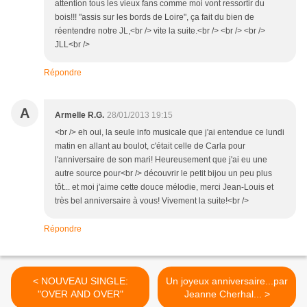
attention tous les vieux fans comme moi vont ressortir du
bois!!! "assis sur les bords de Loire", ça fait du bien de
réentendre notre JL,<br /> vite la suite.<br /> <br /> <br />
JLL<br />
Répondre
A
Armelle R.G.
28/01/2013 19:15
<br /> eh oui, la seule info musicale que j'ai entendue ce lundi
matin en allant au boulot, c'était celle de Carla pour
l'anniversaire de son mari! Heureusement que j'ai eu une
autre source pour<br /> découvrir le petit bijou un peu plus
tôt... et moi j'aime cette douce mélodie, merci Jean-Louis et
très bel anniversaire à vous! Vivement la suite!<br />
Répondre
< NOUVEAU SINGLE:
Un joyeux anniversaire...par
"OVER AND OVER"
Jeanne Cherhal... >