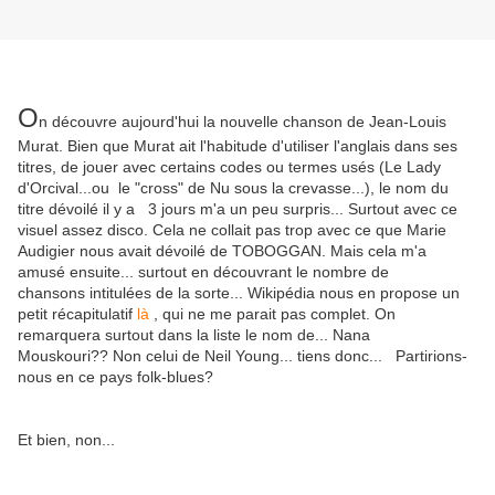
O
n découvre aujourd'hui la nouvelle chanson de Jean-Louis
Murat. Bien que Murat ait l'habitude d'utiliser l'anglais dans ses
titres, de jouer avec certains codes ou termes usés (Le Lady
d'Orcival...ou le "cross" de Nu sous la crevasse...), le nom du
titre dévoilé il y a 3 jours m'a un peu surpris... Surtout avec ce
visuel assez disco. Cela ne collait pas trop avec ce que Marie
Audigier nous avait dévoilé de TOBOGGAN. Mais cela m'a
amusé ensuite... surtout en découvrant le nombre de
chansons intitulées de la sorte... Wikipédia nous en propose un
petit récapitulatif
là
, qui ne me parait pas complet. On
remarquera surtout dans la liste le nom de... Nana
Mouskouri?? Non celui de Neil Young... tiens donc... Partirions-
nous en ce pays folk-blues?
Et bien, non...