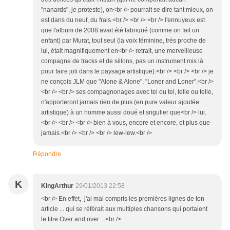
"nanards", je proteste), on<br /> pourrait se dire tant mieux, on
est dans du neuf, du frais.<br /> <br /> <br /> l'ennuyeux est
que l'album de 2008 avait été fabriqué (comme on fait un
enfant) par Murat, tout seul (la voix féminine, très proche de
lui, était magnifiquement en<br /> retrait, une merveilleuse
compagne de tracks et de sillons, pas un instrument mis là
pour faire joli dans le paysage artistique).<br /> <br /> <br /> je
ne conçois JLM que "Alone & Alone", "Loner and Loner".<br />
<br /> <br /> ses compagnonages avec tel ou tel, telle ou telle,
n'apporteront jamais rien de plus (en pure valeur ajoutée
artistique) à un homme aussi doué et sngulier que<br /> lui.
<br /> <br /> <br /> bien à vous, encore et encore, et plus que
jamais.<br /> <br /> <br /> lew-lew.<br />
Répondre
K
KIngArthur
29/01/2013 22:58
<br /> En effet, j'ai mal compris les premières lignes de ton
article ... qui se référait aux multiples chansons qui portaient
le titre Over and over ...<br />