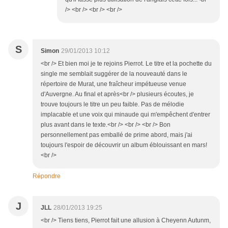
/> <br /> <br /> <br />
S
Simon
29/01/2013 10:12
<br /> Et bien moi je te rejoins Pierrot. Le titre et la pochette du
single me semblait suggérer de la nouveauté dans le
répertoire de Murat, une fraîcheur impétueuse venue
d'Auvergne. Au final et après<br /> plusieurs écoutes, je
trouve toujours le titre un peu faible. Pas de mélodie
implacable et une voix qui minaude qui m'empêchent d'entrer
plus avant dans le texte.<br /> <br /> <br /> Bon
personnellement pas emballé de prime abord, mais j'ai
toujours l'espoir de découvrir un album éblouissant en mars!
<br />
Répondre
J
JLL
28/01/2013 19:25
<br /> Tiens tiens, Pierrot fait une allusion à Cheyenn Autunm,