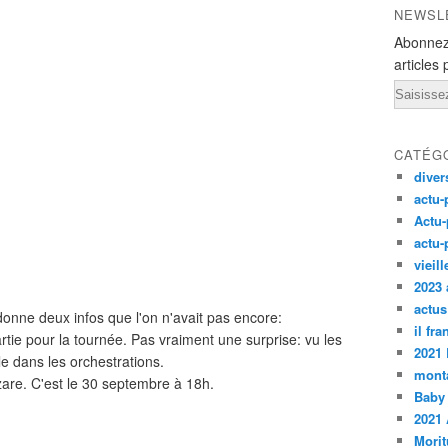
NEWSL
Abonnez
articles 
Email
CATÉG
diver
actu-
Actu-
actu-
vieil
2023 
actus
onne deux infos que l'on n'avait pas encore:
il fr
artie pour la tournée. Pas vraiment une surprise: vu les
2021
lle dans les orchestrations.
monta
zare. C'est le 30 septembre à 18h.
Baby
2021 
Morit