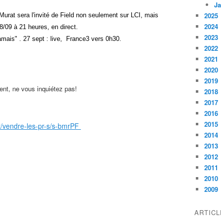
Ja
2025
 Murat sera l'invité de Field non seulement sur LCI, mais
2024
09 à 21 heures, en direct.
2023
jamais" . 27 sept : live, France3 vers 0h30.
2022
2021
2020
2019
ent, ne vous inquiétez pas!
2018
2017
2016
2015
t/vendre-les-pr-s/s-bmrPF
2014
2013
2012
2011
2010
2009
ARTIC