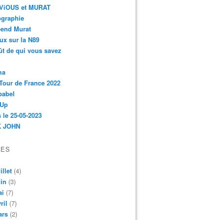
r-ViOUS et MURAT
ographie
-end Murat
ux sur la N89
ût de qui vous savez
ma
Tour de France 2022
babel
 Up
 le 25-05-2023
 JOHN
VES
illet
(4)
in
(3)
ai
(7)
ril
(7)
ars
(2)