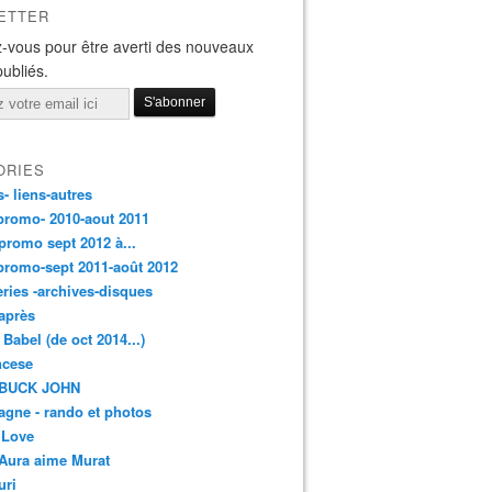
ETTER
-vous pour être averti des nouveaux
publiés.
ORIES
s- liens-autres
promo- 2010-aout 2011
promo sept 2012 à...
promo-sept 2011-août 2012
leries -archives-disques
après
 Babel (de oct 2014...)
ancese
 BUCK JOHN
gne - rando et photos
 Love
Aura aime Murat
uri