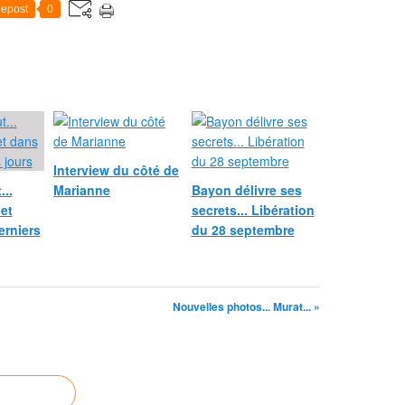
epost
0
Interview du côté de
...
Marianne
Bayon délivre ses
net
secrets... Libération
erniers
du 28 septembre
Nouvelles photos... Murat... »