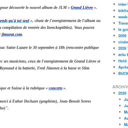
inte
r pour découvrir le nouvel album de JLM «
Grand Lièvre
».
bibli
week
tends qu'à toi seul
», chute de l'enregistrement de l'album ou
Trava
la compilation de rentrée des Inrockuptibles). Vous pouvez
le go
r
jlmurat.com
.
2009
ciné
Fnac Saint-Lazare le 30 septembre à 18h (rencontre publique
2026 
actu 
Hold
vec ses musiciens, ceux de l'enregistrement de Grand Lièvre et
Après
eynaud à la batterie, Fred Jimenez à la basse et Slim
BUCK
ARCHI
ique et Suisse à la rubrique «
concerts
».
2026
Ju
merci à Esther Decluzet (graphiste), Jean-Benoît Serres
Ju
phe)".
M
Av
M