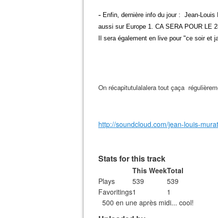
-
Enfin, dernière info du jour : Jean-Louis
aussi sur Europe 1. CA SERA POUR LE 28/
Il sera également en live pour "ce soir et 
On récapitutulalalera tout çaça régulièrem
http://soundcloud.com/jean-louis-mura
Stats for this track
This Week
Total
Plays
539
539
Favoritings
1
1
500 en une après midi... cool!