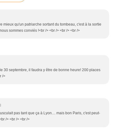
re mieux qu'un patriarche sortant du tombeau, c'est à la sortie
 nous sommes conviés !<br /> <br /> <br /> <br />
ac le 30 septembre, il faudra y être de bonne heure! 200 places
r />
3
ousculait pas tant que ça à Lyon.... mais bon Paris, c'est peut-
<br /> <br /> <br />