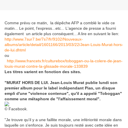
Comme prévu ce matin, la dépêche AFP a comblé le vide ce
matin... Le point, l'express...etc... L'agence de presse a fourni
également un article plus conséquent... A lire en suivant le lien:
http://www.7sur7.be/7s7/fr/9102/Nouveaux-
albums/article/detail/1601166/2013/03/22/Jean-Louis-Murat-hors-
de-lui.dhtml
ou
http://www.francetv.fr/culturebox/toboggan-ou-la-colere-de-jean-
louis-murat-contre-la-glissade-morale-133839
Les titres varient en fonction des sites.
"MURAT HORS DE LUI. Jean-Louis Murat publie lundi son
premier album pour le label indépendant Pias, un disque
empli d'une "violence contenue", qu'il a appelé "Toboggan"
comme une métaphore de "l'affaissement moral".
© Facebook.
"Je trouve qu'il y a une faillite morale, une infériorité morale dans
laquelle on s'enfonce. Je suis toujours resté avec cette idée en