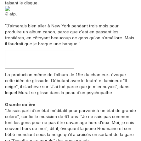
faisant le disque."
© afp.
"J'aimerais bien aller à New York pendant trois mois pour
produire un album canon, parce que c'est en passant les
frontières, en côtoyant beaucoup de gens qu'on s'améliore. Mais
il faudrait que je braque une banque."
La production même de l'album -le 19e du chanteur- évoque
cette idée de glissade. Débutant avec le feutré et lumineux "Il
neige", il s'achève sur "J'ai tué parce que je m'ennuyais", dans
lequel Murat se glisse dans la peau d'un psychopathe.
Grande colère
"Je suis parti d'un état méditatif pour parvenir à un état de grande
colère", confie le musicien de 61 ans. "Je ne sais pas comment
font les gens pour ne pas être davantage hors d'eux. Moi, je suis
souvent hors de moi", dit-il, évoquant la jeune Roumaine et son
bébé mendiant sous la neige qu'il a croisés en sortant de la gare
ou "l'insuffisance morale" des gouvernants.