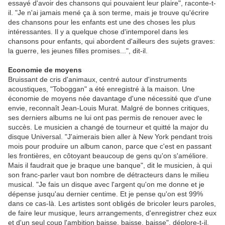
essayé d'avoir des chansons qui pouvaient leur plaire", raconte-t-
il. "Je n'ai jamais mené ça à son terme, mais je trouve qu'écrire
des chansons pour les enfants est une des choses les plus
intéressantes. Il y a quelque chose d'intemporel dans les
chansons pour enfants, qui abordent d'ailleurs des sujets graves:
la guerre, les jeunes filles promises...", dit-il.
Economie de moyens
Bruissant de cris d'animaux, centré autour d'instruments
acoustiques, "Toboggan" a été enregistré à la maison. Une
économie de moyens née davantage d'une nécessité que d'une
envie, reconnaît Jean-Louis Murat. Malgré de bonnes critiques,
ses derniers albums ne lui ont pas permis de renouer avec le
succès. Le musicien a changé de tourneur et quitté la major du
disque Universal. "J'aimerais bien aller à New York pendant trois
mois pour produire un album canon, parce que c'est en passant
les frontières, en côtoyant beaucoup de gens qu'on s'améliore.
Mais il faudrait que je braque une banque", dit le musicien, à qui
son franc-parler vaut bon nombre de détracteurs dans le milieu
musical. "Je fais un disque avec l'argent qu'on me donne et je
dépense jusqu'au dernier centime. Et je pense qu'on est 99%
dans ce cas-là. Les artistes sont obligés de bricoler leurs paroles,
de faire leur musique, leurs arrangements, d'enregistrer chez eux
et d'un seul coup l'ambition baisse, baisse, baisse", déplore-t-il.