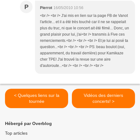
P
Pierrot
16/05/2010 10:56
<br /> <br /> J'ai mis en lien sur la page FB de Vanot
l'article... et il a été très touché car il ne se rappelait
plus du truc, ni que le concert ait été filmé... Donc, un
grand plaisir pour lui, j'ai<br /> transmis à Five ces
remerciements.<br /> <br /> <br /> Et je lui ai posé ta
question...<br /> <br /> <br /> PS: beau boulot (oui,
apparemment, du travail derrière) pour Kamikaze
cher TPE! J'ai trouvé la revue sur une aire
d'autoroute...<br /> <br /> <br /> <br />
< Quelques liens sur la
Vidéos des derniers
tournée
concerts! >
Hébergé par Overblog
Top articles