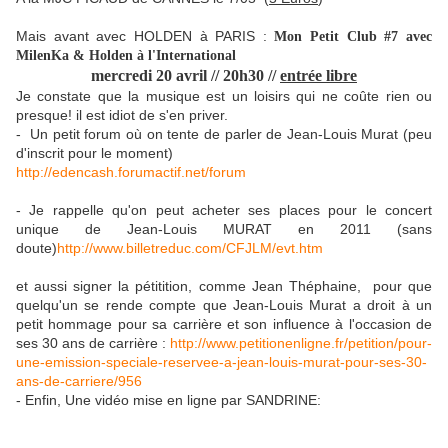
Mais avant avec HOLDEN à PARIS :
Mon Petit Club #7 avec
MilenKa & Holden à l'International
mercredi 20 avril // 20h30 //
entrée libre
Je constate que la musique est un loisirs qui ne coûte rien ou
presque! il est idiot de s'en priver.
- Un petit forum où on tente de parler de Jean-Louis Murat (peu
d'inscrit pour le moment)
http://edencash.forumactif.net/forum
- Je rappelle qu'on peut acheter ses places pour le concert
unique de Jean-Louis MURAT en 2011 (sans
doute)
http://www.billetreduc.com/CFJLM/evt.htm
et aussi signer la pétitition, comme Jean Théphaine, pour que
quelqu'un se rende compte que Jean-Louis Murat a droit à un
petit hommage pour sa carrière et son influence à l'occasion de
ses 30 ans de carrière :
http://www.petitionenligne.fr/petition/pour-
une-emission-speciale-reservee-a-jean-louis-murat-pour-ses-30-
ans-de-carriere/956
- Enfin, Une vidéo mise en ligne par SANDRINE: