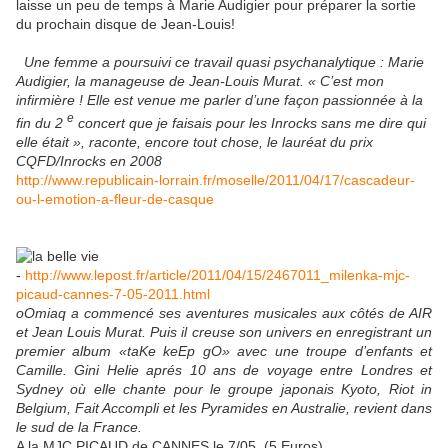
laisse un peu de temps à Marie Audigier pour préparer la sortie
du prochain disque de Jean-Louis!
Une femme a poursuivi ce travail quasi psychanalytique : Marie
Audigier, la manageuse de Jean-Louis Murat. « C’est mon
infirmière ! Elle est venue me parler d’une façon passionnée à la
e
fin du 2
concert que je faisais pour les Inrocks sans me dire qui
elle était », raconte, encore tout chose, le lauréat du prix
CQFD/Inrocks en 2008
http://www.republicain-lorrain.fr/moselle/2011/04/17/cascadeur-
ou-l-emotion-a-fleur-de-casque
-
http://www.lepost.fr/article/2011/04/15/2467011_milenka-mjc-
picaud-cannes-7-05-2011.html
oOmiaq a commencé ses aventures musicales aux côtés de AIR
et Jean Louis Murat. Puis il creuse son univers en enregistrant un
premier album «taKe keEp gO» avec une troupe d’enfants et
Camille. Gini Helie aprés 10 ans de voyage entre Londres et
Sydney où elle chante pour le groupe japonais Kyoto, Riot in
Belgium, Fait Accompli et les Pyramides en Australie, revient dans
le sud de la France.
A la MJC PICAUD de CANNES le 7/05 (
5 Euros
)