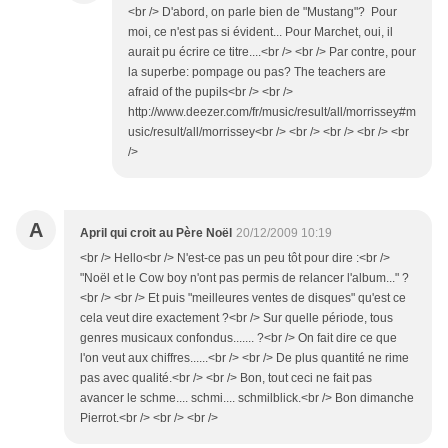
<br /> D'abord, on parle bien de "Mustang"? Pour
moi, ce n'est pas si évident... Pour Marchet, oui, il
aurait pu écrire ce titre....<br /> <br /> Par contre, pour
la superbe: pompage ou pas? The teachers are
afraid of the pupils<br /> <br />
http://www.deezer.com/fr/music/result/all/morrissey#m
usic/result/all/morrissey<br /> <br /> <br /> <br /> <br
/>
A
April qui croit au Père Noël
20/12/2009 10:19
<br /> Hello<br /> N'est-ce pas un peu tôt pour dire :<br />
"Noël et le Cow boy n'ont pas permis de relancer l'album..." ?
<br /> <br /> Et puis "meilleures ventes de disques" qu'est ce
cela veut dire exactement ?<br /> Sur quelle période, tous
genres musicaux confondus....... ?<br /> On fait dire ce que
l'on veut aux chiffres......<br /> <br /> De plus quantité ne rime
pas avec qualité.<br /> <br /> Bon, tout ceci ne fait pas
avancer le schme.... schmi.... schmilblick.<br /> Bon dimanche
Pierrot.<br /> <br /> <br />