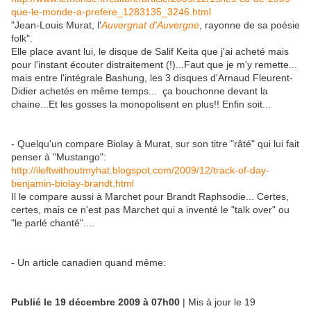
que-le-monde-a-prefere_1283135_3246.html
"Jean-Louis Murat, l'
Auvergnat d'Auvergne
, rayonne de sa poésie
folk".
Elle place avant lui, le disque de Salif Keita que j'ai acheté mais
pour l'instant écouter distraitement (!)...Faut que je m'y remette...
mais entre l'intégrale Bashung, les 3 disques d'Arnaud Fleurent-
Didier achetés en même temps... ça bouchonne devant la
chaine...Et les gosses la monopolisent en plus!! Enfin soit...
- Quelqu'un compare Biolay à Murat, sur son titre "râté" qui lui fait
penser à "Mustango":
http://ileftwithoutmyhat.blogspot.com/2009/12/track-of-day-
benjamin-biolay-brandt.html
Il le compare aussi à Marchet pour Brandt Raphsodie... Certes,
certes, mais ce n'est pas Marchet qui a inventé le "talk over" ou
"le parlé chanté"....
- Un article canadien quand même:
Publié le 19 décembre 2009 à 07h00
|
Mis à jour le 19