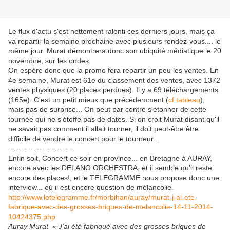
Le flux d'actu s'est nettement ralenti ces derniers jours, mais ça
va repartir la semaine prochaine avec plusieurs rendez-vous.... le
même jour. Murat démontrera donc son ubiquité médiatique le 20
novembre, sur les ondes.
On espère donc que la promo fera repartir un peu les ventes. En
4e semaine, Murat est 61e du classement des ventes, avec 1372
ventes physiques (20 places perdues). Il y a 69 téléchargements
(165e). C'est un petit mieux que précédemment (
cf tableau
),
mais pas de surprise... On peut par contre s'étonner de cette
tournée qui ne s'étoffe pas de dates. Si on croit Murat disant qu'il
ne savait pas comment il allait tourner, il doit peut-être être
difficile de vendre le concert pour le tourneur...
-------------------------
Enfin soit, Concert ce soir en province... en Bretagne à AURAY,
encore avec les DELANO ORCHESTRA, et il semble qu'il reste
encore des places!, et le TELEGRAMME nous propose donc une
interview... où il est encore question de mélancolie.
http://www.letelegramme.fr/morbihan/auray/murat-j-ai-ete-
fabrique-avec-des-grosses-briques-de-melancolie-14-11-2014-
10424375.php
Auray Murat. « J'ai été fabriqué avec des grosses briques de