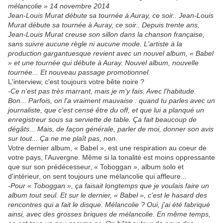
mélancolie » 14 novembre 2014
Jean-Louis Murat débute sa tournée à Auray, ce soir.. Jean-Louis
Murat débute sa tournée à Auray, ce soir.. Depuis trente ans,
Jean-Louis Murat creuse son sillon dans la chanson française,
sans suivre aucune règle ni aucune mode. L'artiste à la
production gargantuesque revient avec un nouvel album, « Babel
» et une tournée qui débute à Auray. Nouvel album, nouvelle
tournée... Et nouveau passage promotionnel.
L'interview, c'est toujours votre bête noire ?
-Ce n'est pas très marrant, mais je m'y fais. Avec l'habitude.
Bon... Parfois, on l'a vraiment mauvaise : quand tu parles avec un
journaliste, que c'est censé être du off, et que lui a planqué un
enregistreur sous sa serviette de table. Ça fait beaucoup de
dégâts... Mais, de façon générale, parler de moi, donner son avis
sur tout... Ça ne me plaît pas, non.
Votre dernier album, « Babel », est une respiration au coeur de
votre pays, l'Auvergne. Même si la tonalité est moins oppressante
que sur son prédécesseur, « Toboggan », album solo et
d'intérieur, on sent toujours une mélancolie qui affleure...
-Pour « Toboggan », ça faisait longtemps que je voulais faire un
album tout seul. Et sur le dernier, « Babel », c'est le hasard des
rencontres qui a fait le disque. Mélancolie ? Oui, j'ai été fabriqué
ainsi, avec des grosses briques de mélancolie. En même temps,