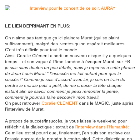
LE LIEN DEPRIMANT EN PLUS:
On n'aime pas tant que ça ici plaindre Murat (qui se plaint
suffisamment), malgré des ventes qu'on espérait meilleures.
C'est très difficile pour tout le monde...
Ainsi, Coralie Clément a sorti un nouveau disque il y a quelques
temps... et son vague à l'âme l'amène à évoquer Murat sur FB:
je suis sans doutes un peu fébrile, mais je repense a cette phrase
de Jean Louis Murat " l'insuccès me fait autant peur que le
succès !" Comme je suis d'accord avec lui, je suis en train de
perdre le morale petit a petit, de me creuser la tête chaque
instant afin de savoir comment je peux remonter la pente,
comment je pourrais faire découvrir mon travail,
On peut retrouver
Coralie CLEMENT
dans le MAGIC, juste après
l'interview de Murat.
A propos de succès/insuccès, je vous laisse le week-end pour
réfléchir à la dialectique : extrait de l
'interview dans l'Humanité:
Ce milieu est si pourri que, finalement, j’en suis son esclave car
j’essaie encore de le prendre à contre-pied. Cette dialectique en