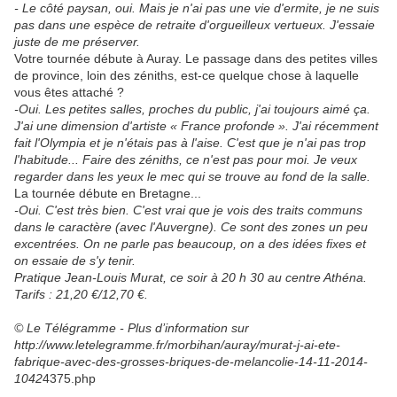
- Le côté paysan, oui. Mais je n'ai pas une vie d'ermite, je ne suis
pas dans une espèce de retraite d'orgueilleux vertueux. J'essaie
juste de me préserver.
Votre tournée débute à Auray. Le passage dans des petites villes
de province, loin des zéniths, est-ce quelque chose à laquelle
vous êtes attaché ?
-Oui. Les petites salles, proches du public, j'ai toujours aimé ça.
J'ai une dimension d'artiste « France profonde ». J'ai récemment
fait l'Olympia et je n'étais pas à l'aise. C'est que je n'ai pas trop
l'habitude... Faire des zéniths, ce n'est pas pour moi. Je veux
regarder dans les yeux le mec qui se trouve au fond de la salle.
La tournée débute en Bretagne...
-Oui. C'est très bien. C'est vrai que je vois des traits communs
dans le caractère (avec l'Auvergne). Ce sont des zones un peu
excentrées. On ne parle pas beaucoup, on a des idées fixes et
on essaie de s'y tenir.
Pratique Jean-Louis Murat, ce soir à 20 h 30 au centre Athéna.
Tarifs : 21,20 €/12,70 €.
© Le Télégramme - Plus d’information sur
http://www.letelegramme.fr/morbihan/auray/murat-j-ai-ete-
fabrique-avec-des-grosses-briques-de-melancolie-14-11-2014-
1042
4375.php