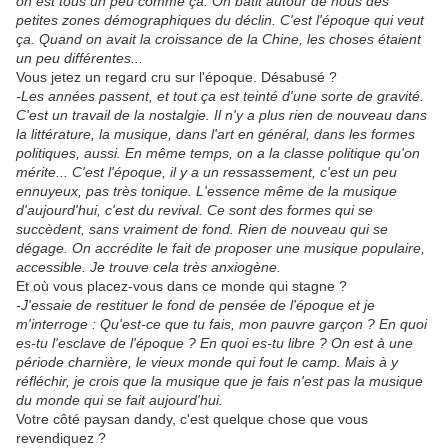
on est tous un peu comme ça. On bâtit autour de nous des
petites zones démographiques du déclin. C'est l'époque qui veut
ça. Quand on avait la croissance de la Chine, les choses étaient
un peu différentes...
Vous jetez un regard cru sur l'époque. Désabusé ?
-Les années passent, et tout ça est teinté d'une sorte de gravité.
C'est un travail de la nostalgie. Il n'y a plus rien de nouveau dans
la littérature, la musique, dans l'art en général, dans les formes
politiques, aussi. En même temps, on a la classe politique qu'on
mérite... C'est l'époque, il y a un ressassement, c'est un peu
ennuyeux, pas très tonique. L'essence même de la musique
d'aujourd'hui, c'est du revival. Ce sont des formes qui se
succèdent, sans vraiment de fond. Rien de nouveau qui se
dégage. On accrédite le fait de proposer une musique populaire,
accessible. Je trouve cela très anxiogène.
Et où vous placez-vous dans ce monde qui stagne ?
-J'essaie de restituer le fond de pensée de l'époque et je
m'interroge : Qu'est-ce que tu fais, mon pauvre garçon ? En quoi
es-tu l'esclave de l'époque ? En quoi es-tu libre ? On est à une
période charnière, le vieux monde qui fout le camp. Mais à y
réfléchir, je crois que la musique que je fais n'est pas la musique
du monde qui se fait aujourd'hui.
Votre côté paysan dandy, c'est quelque chose que vous
revendiquez ?