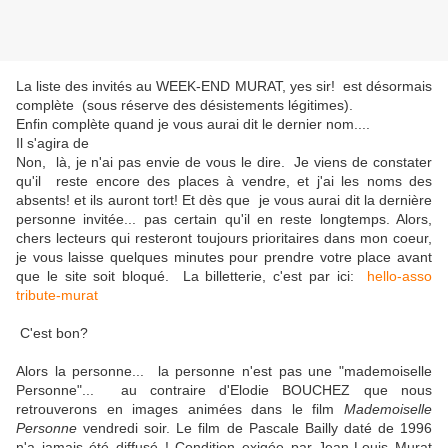
La liste des invités au WEEK-END MURAT, yes sir! est désormais
complète (sous réserve des désistements légitimes).
Enfin complète quand je vous aurai dit le dernier nom....
Il s'agira de
Non, là, je n'ai pas envie de vous le dire. Je viens de constater
qu'il reste encore des places à vendre, et j'ai les noms des
absents! et ils auront tort! Et dès que je vous aurai dit la dernière
personne invitée... pas certain qu'il en reste longtemps. Alors,
chers lecteurs qui resteront toujours prioritaires dans mon coeur,
je vous laisse quelques minutes pour prendre votre place avant
que le site soit bloqué. La billetterie, c'est par ici:
hello-asso
tribute-murat
C'est bon?
Alors la personne... la personne n'est pas une "mademoiselle
Personne"... au contraire d'Elodie BOUCHEZ que nous
retrouverons en images animées dans le film
Mademoiselle
Personne
vendredi soir. Le film de Pascale Bailly daté de 1996
n'a jamais été diffusé ! Condition exigée par Jean-Louis Murat