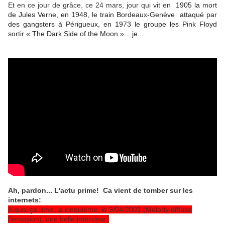
Et en ce jour de grâce, ce 24 mars, jour qui vit en
1905 la mort
de Jules Verne, en 1948, le train Bordeaux-Genève attaqué par
des gangsters à Périgueux, en 1973 le groupe les Pink Floyd
sortir « The Dark Side of the Moon »... je...
Ah, pardon... L'actu prime! Ca vient de tomber sur les
internets:
A quoi ça rime, la cinquième, le 9/04/2001 (Melody diffuse
l'émission), une belle interview: