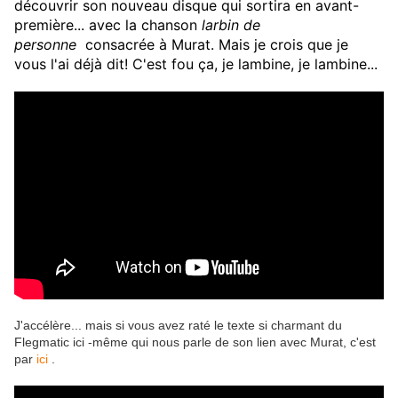
découvrir son nouveau disque qui sortira en avant-
première... avec la chanson
larbin de
personne
consacrée à Murat. Mais je crois que je
vous l'ai déjà dit! C'est fou ça, je lambine, je lambine...
J'accélère... mais si vous avez raté le texte si charmant du
Flegmatic ici -même qui nous parle de son lien avec Murat, c'est
par
ici
.