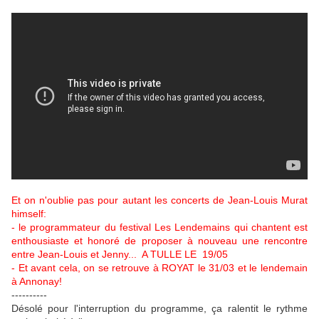
Et on n'oublie pas pour autant les concerts de Jean-Louis Murat
himself:
- le programmateur du festival Les Lendemains qui chantent est
enthousiaste et honoré de proposer à nouveau une rencontre
entre Jean-Louis et Jenny...
A TULLE LE 19/05
- Et avant cela, on se retrouve à ROYAT le 31/03 et le lendemain
à Annonay!
----------
Désolé pour l'interruption du programme, ça ralentit le rythme