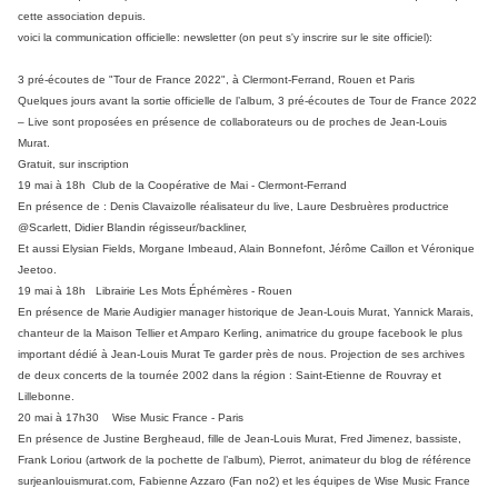
cette association depuis.
voici la communication officielle: newsletter (on peut s'y inscrire sur le site officiel):
3 pré-écoutes de "Tour de France 2022", à Clermont-Ferrand, Rouen et Paris
Quelques jours avant la sortie officielle de l’album, 3 pré-écoutes de Tour de France 2022
– Live sont proposées en présence de collaborateurs ou de proches de Jean-Louis
Murat.
Gratuit, sur inscription
19 mai à 18h Club de la Coopérative de Mai - Clermont-Ferrand
En présence de : Denis Clavaizolle réalisateur du live, Laure Desbruères productrice
@Scarlett, Didier Blandin régisseur/backliner,
Et aussi Elysian Fields, Morgane Imbeaud, Alain Bonnefont, Jérôme Caillon et Véronique
Jeetoo.
19 mai à 18h Librairie Les Mots Éphémères - Rouen
En présence de Marie Audigier manager historique de Jean-Louis Murat, Yannick Marais,
chanteur de la Maison Tellier et Amparo Kerling, animatrice du groupe facebook le plus
important dédié à Jean-Louis Murat Te garder près de nous. Projection de ses archives
de deux concerts de la tournée 2002 dans la région : Saint-Etienne de Rouvray et
Lillebonne.
20 mai à 17h30 Wise Music France - Paris
En présence de Justine Bergheaud, fille de Jean-Louis Murat, Fred Jimenez, bassiste,
Frank Loriou (artwork de la pochette de l’album), Pierrot, animateur du blog de référence
surjeanlouismurat.com, Fabienne Azzaro (Fan no2) et les équipes de Wise Music France