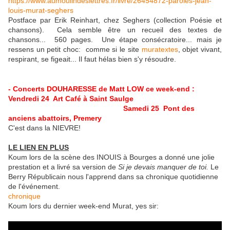
https://www.aumoulindeslettres.fr/livre/26454872-paroles-jean-
louis-murat-seghers
Postface par Erik Reinhart, chez Seghers (collection Poésie et
chansons). Cela semble être un recueil des textes de
chansons... 560 pages. Une étape consécratoire... mais je
ressens un petit choc: comme si le site
muratextes
, objet vivant,
respirant, se figeait... Il faut hélas bien s'y résoudre.
- Concerts DOUHARESSE de Matt LOW ce week-end :
Vendredi 24 Art Café à Saint Saulge
Samedi 25 Pont des
anciens abattoirs, Premery
C'est dans la NIEVRE!
LE LIEN EN PLUS
Koum lors de la scène des INOUIS à Bourges a donné une jolie
prestation et a livré sa version de
Si je devais manquer de toi.
Le
Berry Républicain nous l'apprend dans sa chronique quotidienne
de l'événement.
chronique
Koum lors du dernier week-end Murat, yes sir: