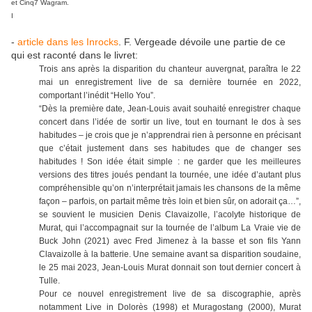
et Cinq7 Wagram.
I
-
article dans les Inrocks
. F. Vergeade dévoile une partie de ce
qui est raconté dans le livret:
Trois ans après la disparition du chanteur auvergnat, paraîtra le 22
mai un enregistrement live de sa dernière tournée en 2022,
comportant l’inédit “Hello You”.
“Dès la première date, Jean-Louis avait souhaité enregistrer chaque
concert dans l’idée de sortir un live, tout en tournant le dos à ses
habitudes – je crois que je n’apprendrai rien à personne en précisant
que c’était justement dans ses habitudes que de changer ses
habitudes ! Son idée était simple : ne garder que les meilleures
versions des titres joués pendant la tournée, une idée d’autant plus
compréhensible qu’on n’interprétait jamais les chansons de la même
façon – parfois, on partait même très loin et bien sûr, on adorait ça…”,
se souvient le musicien Denis Clavaizolle, l’acolyte historique de
Murat, qui l’accompagnait sur la tournée de l’album La Vraie vie de
Buck John (2021) avec Fred Jimenez à la basse et son fils Yann
Clavaizolle à la batterie. Une semaine avant sa disparition soudaine,
le 25 mai 2023, Jean-Louis Murat donnait son tout dernier concert à
Tulle.
Pour ce nouvel enregistrement live de sa discographie, après
notamment Live in Dolorès (1998) et Muragostang (2000), Murat