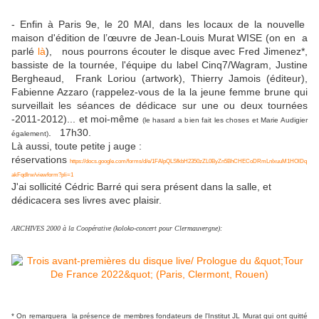
- Enfin à Paris 9e, le 20 MAI, dans les locaux de la nouvelle
maison d'édition de l’œuvre de Jean-Louis Murat WISE (on en a
parlé
là
), nous pourrons écouter le disque avec Fred Jimenez*,
bassiste de la tournée, l'équipe du label Cinq7/Wagram, Justine
Bergheaud, Frank Loriou (artwork), Thierry Jamois (éditeur),
Fabienne Azzaro (rappelez-vous de la la jeune femme brune qui
surveillait les séances de dédicace sur une ou deux tournées
-2011-2012)... et moi-même
(le hasard a bien fait les choses et Marie Audigier
. 17h30.
également)
Là aussi, toute petite j auge :
réservations
https://docs.google.com/forms/d/e/1FAIpQLSfkbH2350zZL0ByZn5BhCHECoDRmLnIxuuM1HOlDq
akFqdIrw/viewform?pli=1
J'ai sollicité Cédric Barré qui sera présent dans la salle, et
dédicacera ses livres avec plaisir.
ARCHIVES 2000 à la Coopérative (koloko-concert pour Clermauvergne):
* On remarquera la présence de membres fondateurs de l'Institut JL Murat qui ont quitté