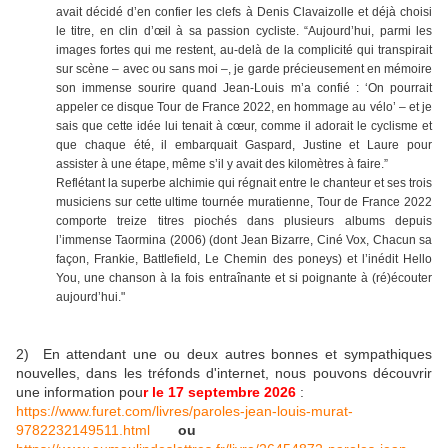
avait décidé d’en confier les clefs à Denis Clavaizolle et déjà choisi
le titre, en clin d’œil à sa passion cycliste. “Aujourd’hui, parmi les
images fortes qui me restent, au-delà de la complicité qui transpirait
sur scène – avec ou sans moi –, je garde précieusement en mémoire
son immense sourire quand Jean-Louis m’a confié : ‘On pourrait
appeler ce disque Tour de France 2022, en hommage au vélo’ – et je
sais que cette idée lui tenait à cœur, comme il adorait le cyclisme et
que chaque été, il embarquait Gaspard, Justine et Laure pour
assister à une étape, même s’il y avait des kilomètres à faire.”
Reflétant la superbe alchimie qui régnait entre le chanteur et ses trois
musiciens sur cette ultime tournée muratienne, Tour de France 2022
comporte treize titres piochés dans plusieurs albums depuis
l’immense Taormina (2006) (dont Jean Bizarre, Ciné Vox, Chacun sa
façon, Frankie, Battlefield, Le Chemin des poneys) et l’inédit Hello
You, une chanson à la fois entraînante et si poignante à (ré)écouter
aujourd’hui."
2) En attendant une ou deux autres bonnes et sympathiques
nouvelles, dans les tréfonds d'internet, nous pouvons découvrir
une information pou
r le 17 septembre 2026
:
https://www.furet.com/livres/paroles-jean-louis-murat-
9782232149511.html
ou