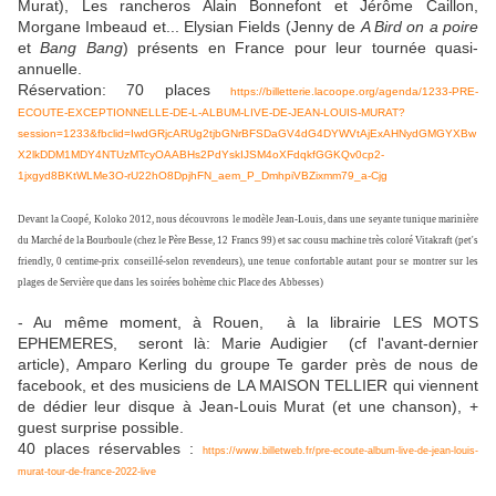
Murat), Les rancheros Alain Bonnefont et Jérôme Caillon,
Morgane Imbeaud et... Elysian Fields (Jenny de
A Bird on a poire
et
Bang Bang
) présents en France pour leur tournée quasi-
annuelle.
Réservation: 70 places
https://billetterie.lacoope.org/agenda/1233-PRE-
ECOUTE-EXCEPTIONNELLE-DE-L-ALBUM-LIVE-DE-JEAN-LOUIS-MURAT?
session=1233&fbclid=IwdGRjcARUg2tjbGNrBFSDaGV4dG4DYWVtAjExAHNydGMGYXBw
X2lkDDM1MDY4NTUzMTcyOAABHs2PdYskIJSM4oXFdqkfGGKQv0cp2-
1jxgyd8BKtWLMe3O-rU22hO8DpjhFN_aem_P_DmhpiVBZixmm79_a-Cjg
Devant la Coopé, Koloko 2012, nous découvrons le modèle Jean-Louis, dans une seyante tunique marinière
du Marché de la Bourboule (chez le Père Besse, 12 Francs 99) et sac cousu machine très coloré Vitakraft (pet's
friendly, 0 centime-prix conseillé-selon revendeurs), une tenue confortable autant pour se montrer sur les
plages de Servière que dans les soirées bohème chic Place des Abbesses)
- Au même moment, à Rouen, à la librairie LES MOTS
EPHEMERES, seront là: Marie Audigier (cf l'avant-dernier
article), Amparo Kerling du groupe Te garder près de nous de
facebook, et des musiciens de LA MAISON TELLIER qui viennent
de dédier leur disque à Jean-Louis Murat (et une chanson), +
guest surprise possible.
40 places réservables :
https://www.billetweb.fr/pre-ecoute-album-live-de-jean-louis-
murat-tour-de-france-2022-live