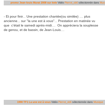
promo Jean-louis Murat 2008 sur itele
Vidéo
Pierrot_ob6
sélectionnée dans
Mus
- Et pour finir... Une prestation chantée(ou similée) .... plus
ancienne... sur "la une est à vous"... Prestation en matinée vu
que c'était le samedi après-midi.... On appréciera la souplesse
de genou, et de bassin, de Jean-Louis....
1990 TF1 La une est à vous
Vidéo
Pierrot_ob6
sélectionnée dans
Musique