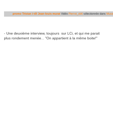
promo Tristan i-tél Jean-louis murat
Vidéo
Pierrot_ob6
sélectionnée dans
Musi
- Une deuxième interview, toujours sur LCi, et qui me parait
plus rondement menée... "On appartient à la même boite!"