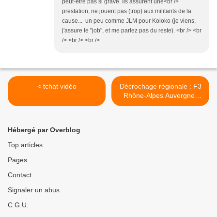
peut-être pas si grave. Ils assurent une<br />
prestation, ne jouent pas (trop) aux militants de la
cause... un peu comme JLM pour Koloko (je viens,
j'assure le "job", et me parlez pas du reste). <br /> <br
/> <br /> <br />
< tchat vidéo
Décrochage régionale : F3
Rhône-Alpes Auvergne-
Téléthon >
Hébergé par Overblog
Top articles
Pages
Contact
Signaler un abus
C.G.U.