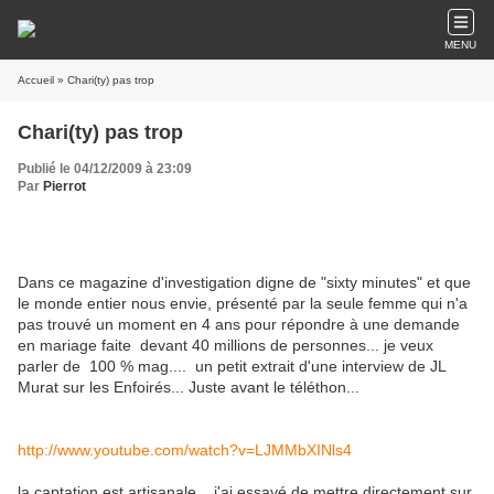
MENU
Accueil
» Chari(ty) pas trop
Chari(ty) pas trop
Publié le 04/12/2009 à 23:09
Par
Pierrot
Dans ce magazine d'investigation digne de "sixty minutes" et que
le monde entier nous envie, présenté par la seule femme qui n'a
pas trouvé un moment en 4 ans pour répondre à une demande
en mariage faite devant 40 millions de personnes... je veux
parler de 100 % mag.... un petit extrait d'une interview de JL
Murat sur les Enfoirés... Juste avant le téléthon...
http://www.youtube.com/watch?v=LJMMbXINls4
la captation est artisanale... j'ai essayé de mettre directement sur