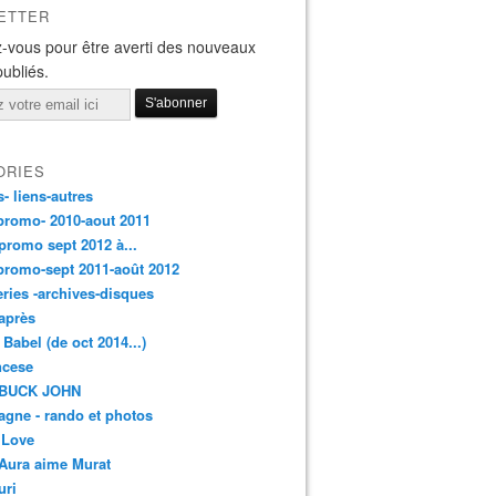
ETTER
-vous pour être averti des nouveaux
publiés.
ORIES
s- liens-autres
promo- 2010-aout 2011
promo sept 2012 à...
promo-sept 2011-août 2012
leries -archives-disques
après
 Babel (de oct 2014...)
ancese
 BUCK JOHN
gne - rando et photos
 Love
Aura aime Murat
uri