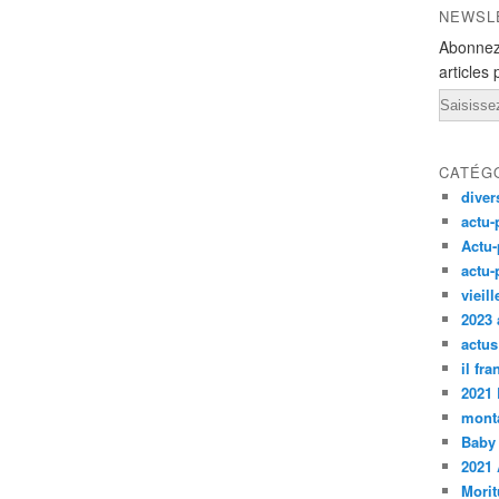
NEWSL
Abonnez
articles 
Email
CATÉG
diver
actu-
Actu-
actu-
vieil
2023 
actus
il fr
2021
monta
Baby
2021 
Morit