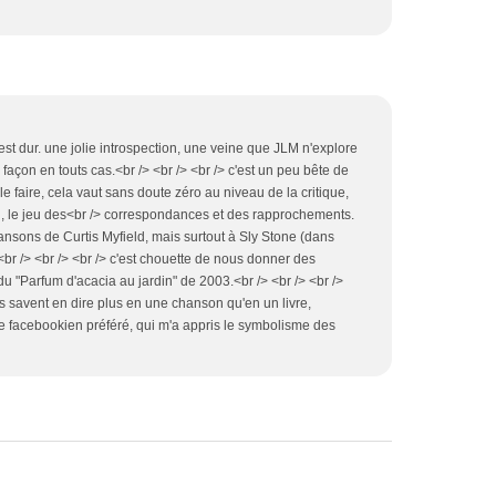
c'est dur. une jolie introspection, une veine que JLM n'explore
façon en touts cas.<br /> <br /> <br /> c'est un peu bête de
 faire, cela vaut sans doute zéro au niveau de la critique,
eu, le jeu des<br /> correspondances et des rapprochements.
ansons de Curtis Myfield, mais surtout à Sly Stone (dans
s).<br /> <br /> <br /> c'est chouette de nous donner des
u "Parfum d'acacia au jardin" de 2003.<br /> <br /> <br />
cs savent en dire plus en une chanson qu'en un livre,
tre facebookien préféré, qui m'a appris le symbolisme des