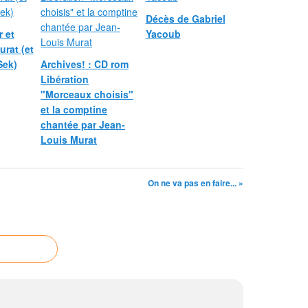
Décès de Gabriel
 et
Yacoub
rat (et
Sek)
Archives! : CD rom
Libération
"Morceaux choisis"
et la comptine
chantée par Jean-
Louis Murat
On ne va pas en faire... »