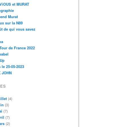
r-ViOUS et MURAT
ographie
-end Murat
ux sur la N89
ût de qui vous savez
ma
Tour de France 2022
babel
 Up
 le 25-05-2023
 JOHN
VES
illet
(4)
in
(3)
ai
(7)
ril
(7)
ars
(2)