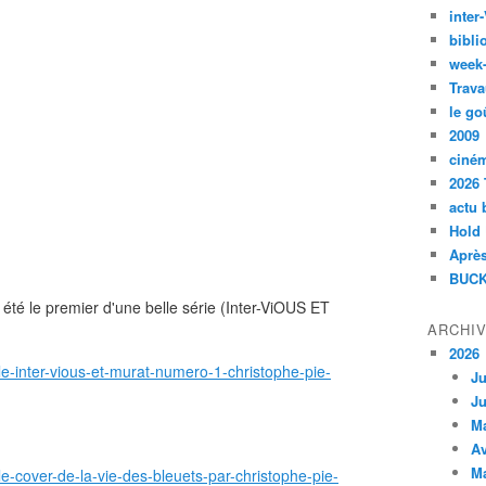
inte
bibli
week
Trava
le go
2009
ciné
2026 
actu 
Hold
Après
BUCK
 été le premier d'une belle série (Inter-ViOUS ET
ARCHI
2026
le-inter-vious-et-murat-numero-1-christophe-pie-
Ju
Ju
M
Av
M
le-cover-de-la-vie-des-bleuets-par-christophe-pie-