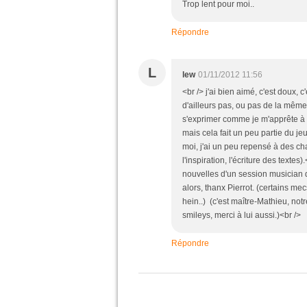
Trop lent pour moi..
Répondre
L
lew
01/11/2012 11:56
<br /> j'ai bien aimé, c'est doux, 
d'ailleurs pas, ou pas de la même 
s'exprimer comme je m'apprête à le
mais cela fait un peu partie du j
moi, j'ai un peu repensé à des ch
l'inspiration, l'écriture des texte
nouvelles d'un session musician d
alors, thanx Pierrot. (certains me
hein..) (c'est maître-Mathieu, no
smileys, merci à lui aussi.)<br />
Répondre