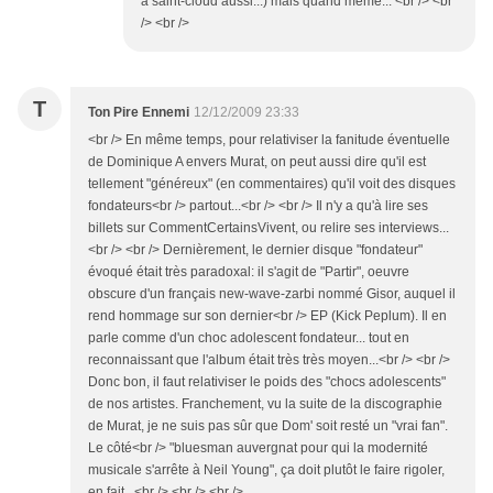
à saint-cloud aussi...) mais quand même... <br /> <br
/> <br />
T
Ton Pire Ennemi
12/12/2009 23:33
<br /> En même temps, pour relativiser la fanitude éventuelle
de Dominique A envers Murat, on peut aussi dire qu'il est
tellement "généreux" (en commentaires) qu'il voit des disques
fondateurs<br /> partout...<br /> <br /> Il n'y a qu'à lire ses
billets sur CommentCertainsVivent, ou relire ses interviews...
<br /> <br /> Dernièrement, le dernier disque "fondateur"
évoqué était très paradoxal: il s'agit de "Partir", oeuvre
obscure d'un français new-wave-zarbi nommé Gisor, auquel il
rend hommage sur son dernier<br /> EP (Kick Peplum). Il en
parle comme d'un choc adolescent fondateur... tout en
reconnaissant que l'album était très très moyen...<br /> <br />
Donc bon, il faut relativiser le poids des "chocs adolescents"
de nos artistes. Franchement, vu la suite de la discographie
de Murat, je ne suis pas sûr que Dom' soit resté un "vrai fan".
Le côté<br /> "bluesman auvergnat pour qui la modernité
musicale s'arrête à Neil Young", ça doit plutôt le faire rigoler,
en fait...<br /> <br /> <br />