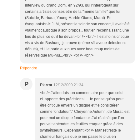
interview du grand Dom', en 92/93, qui l'interrogeait sur
certains artistes censés être de la "même famille" que lui
(Suicide, Barbara, Young Marble Giants, Murat). En
évoquant<br /> JLM, présent le soir de son concert, il avait été
vraiment caustique à son propos... tout en reconnaissant, une
fois de plus, ce qu'il lui devait.<br /> <br /> Il est moins critique
vis-à-vis de Bashung, je trouve (même s'il avoue détester ss
débuts), et il le porte aux nues avec beaucoup moins de
réserves que Mu-Mu...<br /> <br /> <br />
Répondre
P
Pierrot
12/12/2009 21:34
<br /> J'attendais ton commentaire pour que celui-
ci apporte des précisions!! ...Je pense qu'on peut
être critique envers un disque et "le considérer
comme fondateur":" Cheyenne Autumn, de Murat, est
pour moi un disque fondateur. J'ai réalisé que l'on
pouvait entendre les feuilles craquer grâce à des
synthétiseurs. Cependant,<br /> Manset reste le
chanteur français que je me passe le plus en