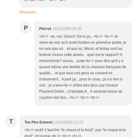
Répondre
P
Pierrot
13/12/2009 00:35
<br /> ah, oui, Gisors! J'ai lu ça...<br /> <br /> Je
viens de voir qu'il avait Holden en première partie, je
ne sais pas où... et que lui, Murat, et biolay sont au
festival chorus cette année... quel est le rapport? A
minuit trente? aucun... juste<br /> pour dire qu'il y a
quand même une famille de la chanson française de
qualité.... et que tous ces gens se croisent et
s'observent... A part ça,...pour le coup, ça n'a rien à
voir... je crains<br /> d'être très décu par Arnaud
Fleurent-Didier....cf taratata.fr... il vaudrait mieux se
coucher des fois...<br /> <br /> <br />
T
Ton Pire Ennemi
12/12/2009 21:23
<br /> rectif: il faut lire "le chaud et le froid", pas "le chaud et le
droit", of course <br /> <br /> <br />