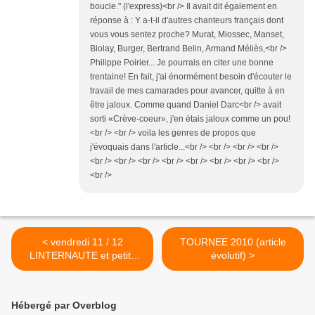
boucle." (l'express)<br /> Il avait dit également en
réponse à : Y a-t-il d'autres chanteurs français dont
vous vous sentez proche? Murat, Miossec, Manset,
Biolay, Burger, Bertrand Belin, Armand Méliès,<br />
Philippe Poirier... Je pourrais en citer une bonne
trentaine! En fait, j'ai énormément besoin d'écouter le
travail de mes camarades pour avancer, quitte à en
être jaloux. Comme quand Daniel Darc<br /> avait
sorti «Crève-coeur», j'en étais jaloux comme un pou!
<br /> <br /> voila les genres de propos que
j'évoquais dans l'article...<br /> <br /> <br /> <br />
<br /> <br /> <br /> <br /> <br /> <br /> <br /> <br />
<br />
< vendredi 11 / 12
TOURNEE 2010 (article
LINTERNAUTE et petits
évolutif) >
liens
Hébergé par Overblog