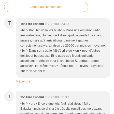
Ajouter un commentaire
T
Ton Pire Ennemi
13/12/2009 23:43
<br /> Bon, bin voilà.<br /> <br /> Dans une émission radio
très instructive, Dominique A disait qu'il ne vendait pas des
masses, mais qu'il arrivait quand même à gagner
correctement sa vie, à raison de 2500€ par mois en moyenne.
<br /> Dans son cas, le fait d'écrire de + en + pour d'autres
doit jouer beaucoup... Et je gage que Murat, qui parle
actuellement d'écrire pour la cruche de Superbus, lorgne
aussi vers les mêmes<br /> débouchés, au niveau "royalties".
<br /> <br /> <br />
Répondre
T
Ton Pire Ennemi
13/12/2009 21:17
<br /> <br /> Encore une fois, faut relativiser: il fait un
Bataclan, mais celui-ci a été très vite rempli des mois avant,
ce qui va sans doute permettre d'ajouter une autre date.<br />