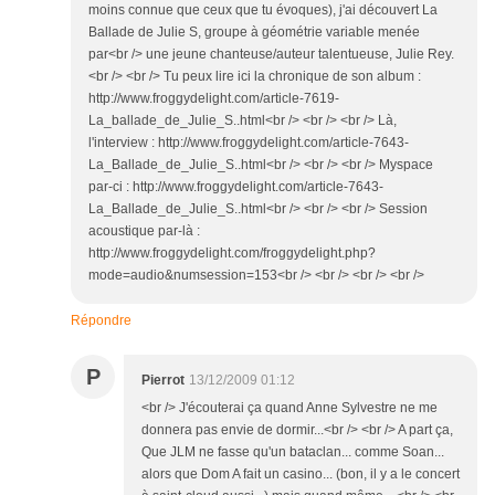
moins connue que ceux que tu évoques), j'ai découvert La
Ballade de Julie S, groupe à géométrie variable menée
par<br /> une jeune chanteuse/auteur talentueuse, Julie Rey.
<br /> <br /> Tu peux lire ici la chronique de son album :
http://www.froggydelight.com/article-7619-
La_ballade_de_Julie_S..html<br /> <br /> <br /> Là,
l'interview : http://www.froggydelight.com/article-7643-
La_Ballade_de_Julie_S..html<br /> <br /> <br /> Myspace
par-ci : http://www.froggydelight.com/article-7643-
La_Ballade_de_Julie_S..html<br /> <br /> <br /> Session
acoustique par-là :
http://www.froggydelight.com/froggydelight.php?
mode=audio&numsession=153<br /> <br /> <br /> <br />
Répondre
P
Pierrot
13/12/2009 01:12
<br /> J'écouterai ça quand Anne Sylvestre ne me
donnera pas envie de dormir...<br /> <br /> A part ça,
Que JLM ne fasse qu'un bataclan... comme Soan...
alors que Dom A fait un casino... (bon, il y a le concert