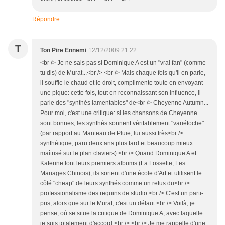
Répondre
T
Ton Pire Ennemi
12/12/2009 21:22
<br /> Je ne sais pas si Dominique A est un "vrai fan" (comme
tu dis) de Murat...<br /> <br /> Mais chaque fois qu'il en parle,
il souffle le chaud et le droit, complimente toute en envoyant
une pique: cette fois, tout en reconnaissant son influence, il
parle des "synthés lamentables" de<br /> Cheyenne Autumn...
Pour moi, c'est une critique: si les chansons de Cheyenne
sont bonnes, les synthés sonnent véritablement "variétoche"
(par rapport au Manteau de Pluie, lui aussi très<br />
synthétique, paru deux ans plus tard et beaucoup mieux
maîtrisé sur le plan claviers).<br /> Quand Dominique A et
Katerine font leurs premiers albums (La Fossette, Les
Mariages Chinois), ils sortent d'une école d'Art et utilisent le
côté "cheap" de leurs synthés comme un refus du<br />
professionalisme des requins de studio.<br /> C'est un parti-
pris, alors que sur le Murat, c'est un défaut.<br /> Voilà, je
pense, où se situe la critique de Dominique A, avec laquelle
je suis totalement d'accord.<br /> <br /> Je me rappelle d'une