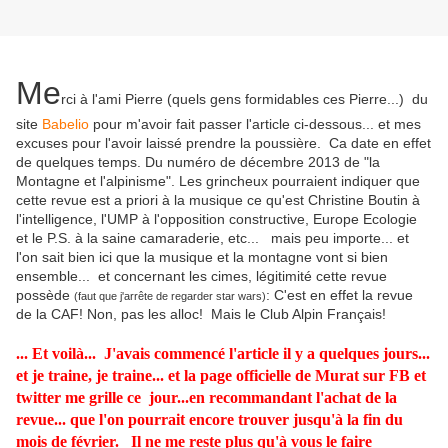
Me
rci à l'ami Pierre (quels gens formidables ces Pierre...) du
site
Babelio
pour m'avoir fait passer l'article ci-dessous... et mes
excuses pour l'avoir laissé prendre la poussière. Ca date en effet
de quelques temps. Du numéro de décembre 2013 de "la
Montagne et l'alpinisme". Les grincheux pourraient indiquer que
cette revue est a priori à la musique ce qu'est Christine Boutin à
l'intelligence, l'UMP à l'opposition constructive, Europe Ecologie
et le P.S. à la saine camaraderie, etc... mais peu importe... et
l'on sait bien ici que la musique et la montagne vont si bien
ensemble... et concernant les cimes, légitimité cette revue
possède
: C'est en effet la revue
(faut que j'arrête de regarder star wars)
de la CAF! Non, pas les alloc! Mais le Club Alpin Français!
... Et voilà... J'avais commencé l'article il y a quelques jours...
et je traine, je traine... et la page officielle de Murat sur FB et
twitter me grille ce jour...en recommandant l'achat de la
revue... que l'on pourrait encore trouver jusqu'à la fin du
mois de février. Il ne me reste plus qu'à vous le faire