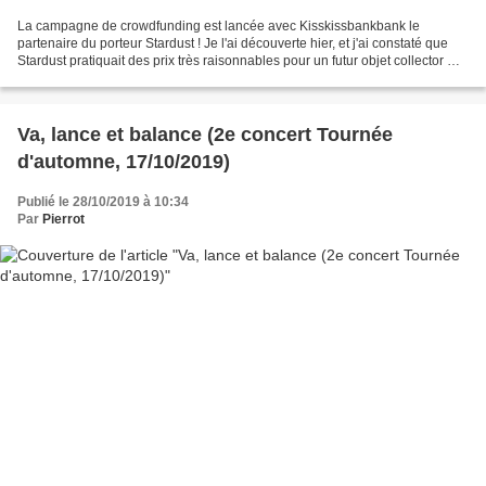
La campagne de crowdfunding est lancée avec Kisskissbankbank le
partenaire du porteur Stardust ! Je l'ai découverte hier, et j'ai constaté que
Stardust pratiquait des prix très raisonnables pour un futur objet collector CD
et VINYLE, avec le port inclus....
Va, lance et balance (2e concert Tournée
d'automne, 17/10/2019)
Publié le 28/10/2019 à 10:34
Par
Pierrot