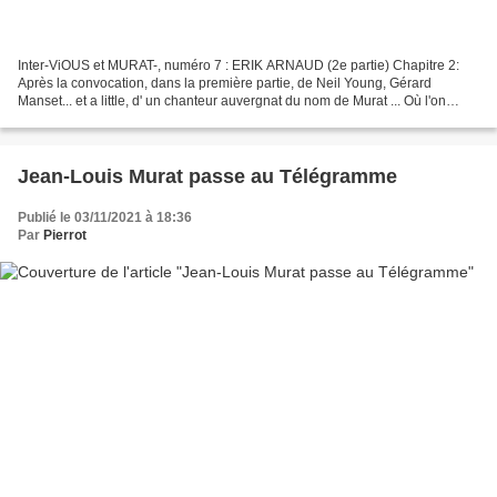
Inter-ViOUS et MURAT-, numéro 7 : ERIK ARNAUD (2e partie) Chapitre 2:
Après la convocation, dans la première partie, de Neil Young, Gérard
Manset... et a little, d' un chanteur auvergnat du nom de Murat ... Où l'on
glisse un moment sur "Courchevel", le...
Jean-Louis Murat passe au Télégramme
Publié le 03/11/2021 à 18:36
Par
Pierrot