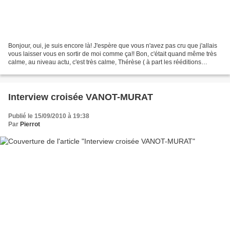
Bonjour, oui, je suis encore là! J'espère que vous n'avez pas cru que j'allais
vous laisser vous en sortir de moi comme ça!! Bon, c'était quand même très
calme, au niveau actu, c'est très calme, Thérèse ( à part les rééditions
vinyles)... J'aurais bien...
Interview croisée VANOT-MURAT
Publié le 15/09/2010 à 19:38
Par
Pierrot