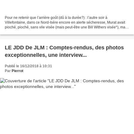
Pour ne retenir que l’arrière goût (dû à la durée?) : l’autre soir à
Villefontaine, dans ce Nord-Isère encore en alerte sécheresse, Murat avait
pioché, pioché, sans vile visée (mais peut-être une Bill Withers visée*), mais
n’avait pas trouvé la source...
LE JDD De JLM : Comptes-rendus, des photos
exceptionnelles, une interview...
Publié le 16/12/2018 à 10:31
Par
Pierrot