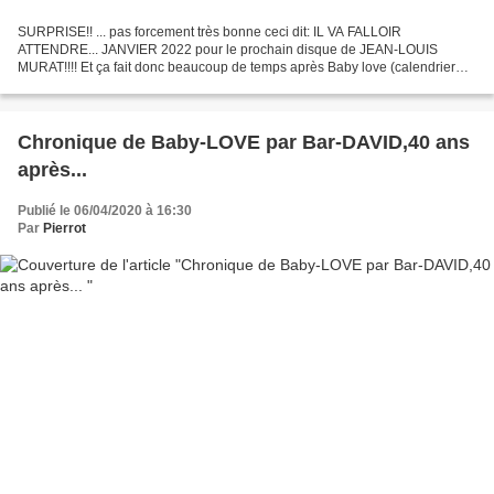
SURPRISE!! ... pas forcement très bonne ceci dit: IL VA FALLOIR
ATTENDRE... JANVIER 2022 pour le prochain disque de JEAN-LOUIS
MURAT!!!! Et ça fait donc beaucoup de temps après Baby love (calendrier
muratien)... Je m'attendais plutôt à octobre. Jean-Louis...
Chronique de Baby-LOVE par Bar-DAVID,40 ans
après...
Publié le 06/04/2020 à 16:30
Par
Pierrot