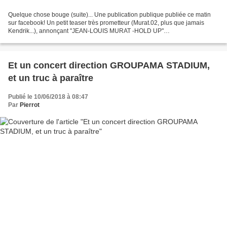
Quelque chose bouge (suite)... Une publication publique publiée ce matin
sur facebook! Un petit teaser très prometteur (Murat.02, plus que jamais
Kendrik...), annonçant "JEAN-LOUIS MURAT -HOLD UP"
https://www.facebook.com/jeanlouismurat/videos/10156381491578965/...
Et un concert direction GROUPAMA STADIUM,
et un truc à paraître
Publié le 10/06/2018 à 08:47
Par
Pierrot