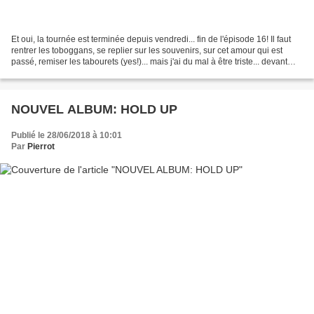
Et oui, la tournée est terminée depuis vendredi... fin de l'épisode 16! Il faut
rentrer les toboggans, se replier sur les souvenirs, sur cet amour qui est
passé, remiser les tabourets (yes!)... mais j'ai du mal à être triste... devant
une traversée du...
NOUVEL ALBUM: HOLD UP
Publié le 28/06/2018 à 10:01
Par
Pierrot