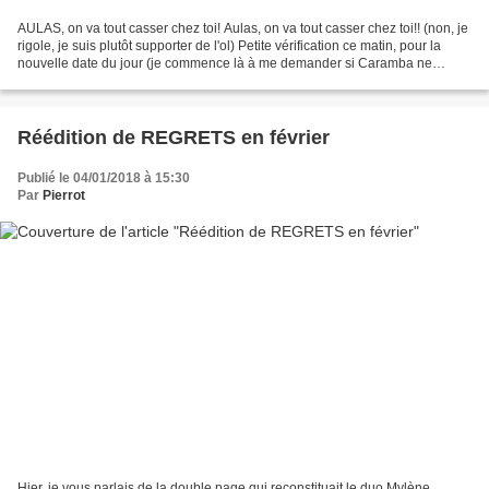
AULAS, on va tout casser chez toi! Aulas, on va tout casser chez toi!! (non, je
rigole, je suis plutôt supporter de l'ol) Petite vérification ce matin, pour la
nouvelle date du jour (je commence là à me demander si Caramba ne
s'arrange pas pour feuilletonner...
Réédition de REGRETS en février
Publié le 04/01/2018 à 15:30
Par
Pierrot
Hier, je vous parlais de la double page qui reconstituait le duo Mylène