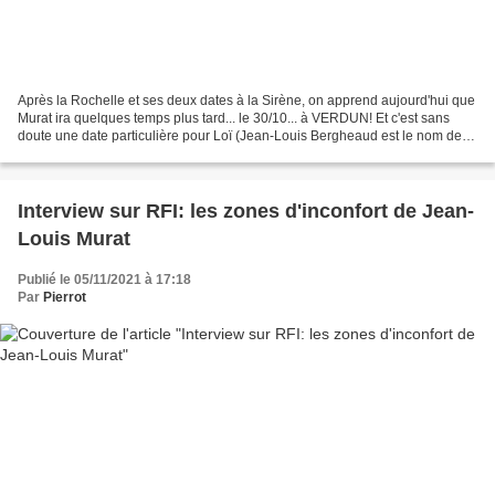
Après la Rochelle et ses deux dates à la Sirène, on apprend aujourd'hui que
Murat ira quelques temps plus tard... le 30/10... à VERDUN! Et c'est sans
doute une date particulière pour Loï (Jean-Louis Bergheaud est le nom de
son aïeul mort en 17) ... Cela...
Interview sur RFI: les zones d'inconfort de Jean-
Louis Murat
Publié le 05/11/2021 à 17:18
Par
Pierrot