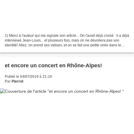
1) Merci à l'auteur qui me signale son article... On l'avait déjà croisé : il a déjà
interviewé Jean-Louis... et plusieurs fois, mais on ne dévoilera pas son
identité! Allez, on prend ses valises, et on se fait une petite virée dans le
Sancy, à la recherche...
et encore un concert en Rhône-Alpes!
Publié le 04/07/2019 à 21:10
Par
Pierrot