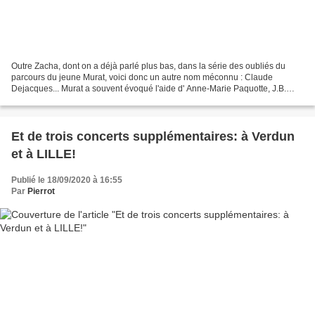
Outre Zacha, dont on a déjà parlé plus bas, dans la série des oubliés du
parcours du jeune Murat, voici donc un autre nom méconnu : Claude
Dejacques... Murat a souvent évoqué l'aide d' Anne-Marie Paquotte, J.B.
Hebey, W. Sheller, Bayon... moins souvent...
Et de trois concerts supplémentaires: à Verdun
et à LILLE!
Publié le 18/09/2020 à 16:55
Par
Pierrot