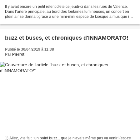
Il y avait encore un petit relent d'été ce jeudi-ci dans les rues de Valence.
Dans l’artère principale, au bord des fontaines lumineuses, un concert en
plein air se donnait grâce à une mini-mini espèce de kiosque à musique (un
local technique, avec un...
buzz et buses, et chroniques d'INNAMORATO!
Publié le 30/04/2019 à 11:38
Par
Pierrot
1) Allez, vite fait : un point buzz... que je n'avais même pas vu venir! (est-ce