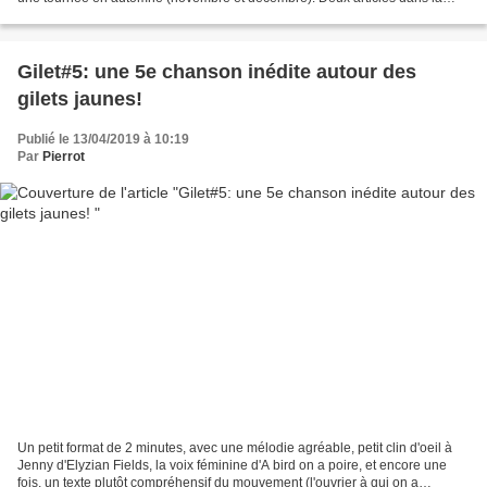
presse: Sylvain Siclier du...
Gilet#5: une 5e chanson inédite autour des
gilets jaunes!
Publié le 13/04/2019 à 10:19
Par
Pierrot
Un petit format de 2 minutes, avec une mélodie agréable, petit clin d'oeil à
Jenny d'Elyzian Fields, la voix féminine d'A bird on a poire, et encore une
fois, un texte plutôt compréhensif du mouvement (l'ouvrier à qui on a