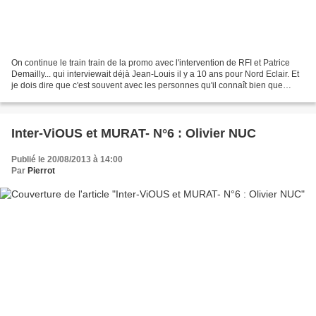
On continue le train train de la promo avec l'intervention de RFI et Patrice
Demailly... qui interviewait déjà Jean-Louis il y a 10 ans pour Nord Eclair. Et
je dois dire que c'est souvent avec les personnes qu'il connaît bien que
Jean-Louis se laisse...
Inter-ViOUS et MURAT- N°6 : Olivier NUC
Publié le 20/08/2013 à 14:00
Par
Pierrot