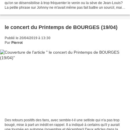
qu'on se désensibilise à trop fréquenter le venin ou la sève de Jean-Louis?
La petite phrase sur Johnny ne m'avait même pas fait battre un sourcil, mais
le fait est qu'elle...
le concert du Printemps de BOURGES (19/04)
Publié le 20/04/2019 à 13:30
Par
Pierrot
Des retours positifs des fans, avec semble-t-il une setliste qui n'a pas trop
bougé, mise à part un inédit en rappel. Il a indiqué à certains qu'il y aurait
une tournée en automne (novembre et décembre)! Deux articles dans la