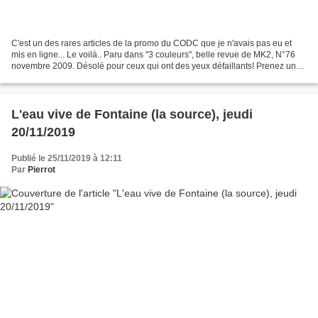
C'est un des rares articles de la promo du CODC que je n'avais pas eu et
mis en ligne... Le voilà.. Paru dans "3 couleurs", belle revue de MK2, N°76
novembre 2009. Désolé pour ceux qui ont des yeux défaillants! Prenez une
loupe! EDIT: A LIRE http://w...
L'eau vive de Fontaine (la source), jeudi
20/11/2019
Publié le 25/11/2019 à 12:11
Par
Pierrot