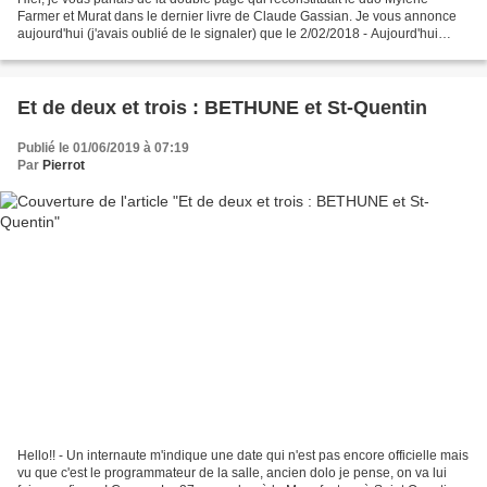
Farmer et Murat dans le dernier livre de Claude Gassian. Je vous annonce
aujourd'hui (j'avais oublié de le signaler) que le 2/02/2018 - Aujourd'hui
deux février Sûrement levé du mauvais...
Et de deux et trois : BETHUNE et St-Quentin
Publié le 01/06/2019 à 07:19
Par
Pierrot
Hello!! - Un internaute m'indique une date qui n'est pas encore officielle mais
vu que c'est le programmateur de la salle, ancien dolo je pense, on va lui