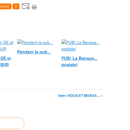
epost
0
Pendant la pub...
DE et
PUB! La Banque...
 SUR
postale!
Inter-ViOUS ET MURAT-... »