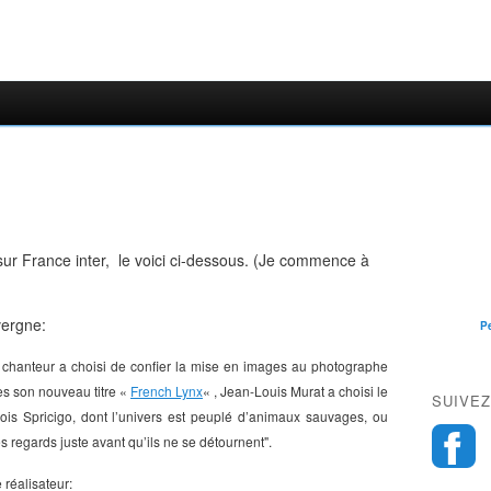
e sur France inter, le voici ci-dessous. (Je commence à
vergne:
P
e chanteur a choisi de confier la mise en images au photographe
es son nouveau titre «
French Lynx
« , Jean-Louis Murat a choisi le
SUIVEZ
ois Spricigo, dont l’univers est peuplé d’animaux sauvages, ou
s regards juste avant qu’ils ne se détournent".
réalisateur: