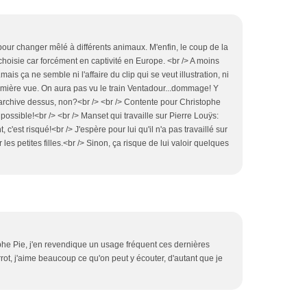
pour changer mêlé à différents animaux. M'enfin, le coup de la
oisie car forcément en captivité en Europe. <br /> A moins
is ça ne semble ni l'affaire du clip qui se veut illustration, ni
première vue. On aura pas vu le train Ventadour...dommage! Y
rchive dessus, non?<br /> <br /> Contente pour Christophe
 possible!<br /> <br /> Manset qui travaille sur Pierre Louÿs:
 c'est risqué!<br /> J'espère pour lui qu'il n'a pas travaillé sur
 les petites filles.<br /> Sinon, ça risque de lui valoir quelques
phe Pie, j'en revendique un usage fréquent ces dernières
rot, j'aime beaucoup ce qu'on peut y écouter, d'autant que je