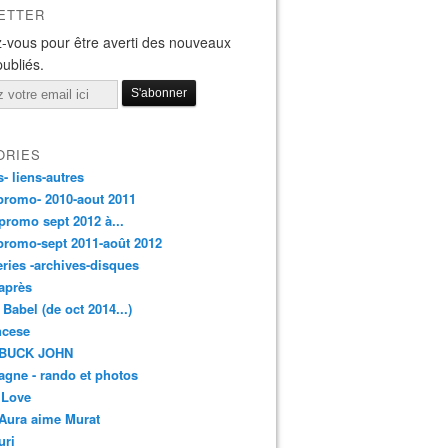
ETTER
-vous pour être averti des nouveaux
publiés.
ORIES
s- liens-autres
promo- 2010-aout 2011
promo sept 2012 à...
promo-sept 2011-août 2012
leries -archives-disques
après
 Babel (de oct 2014...)
ancese
 BUCK JOHN
gne - rando et photos
 Love
Aura aime Murat
uri