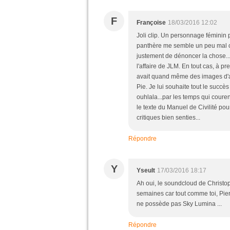
F
Françoise
18/03/2016 12:02
Joli clip. Un personnage féminin 
panthère me semble un peu mal ch
justement de dénoncer la chose...ma
l'affaire de JLM. En tout cas, à 
avait quand même des images d'a
Pie. Je lui souhaite tout le succès
ouhlala...par les temps qui courent,
le texte du Manuel de Civilité pour
critiques bien senties...
Répondre
Y
Yseult
17/03/2016 18:17
Ah oui, le soundcloud de Christo
semaines car tout comme toi, Pier
ne possède pas Sky Lumina ...
Répondre