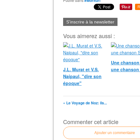
Publié dans
#Morituri
R
S'inscrire à la newsletter
Vous aimerez aussi :
Une chanson 
J.L. Murat et V.S.
une chanson
Naipaul, "dire son
époque"
« Le Voyage de Noz: ils...
Commenter cet article
Ajouter un commentaire