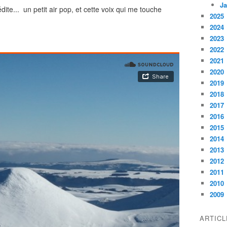
Ja
te... un petit air pop, et cette voix qui me touche
2025
2024
2023
2022
2021
2020
2019
2018
2017
2016
2015
2014
2013
2012
2011
2010
2009
ARTIC