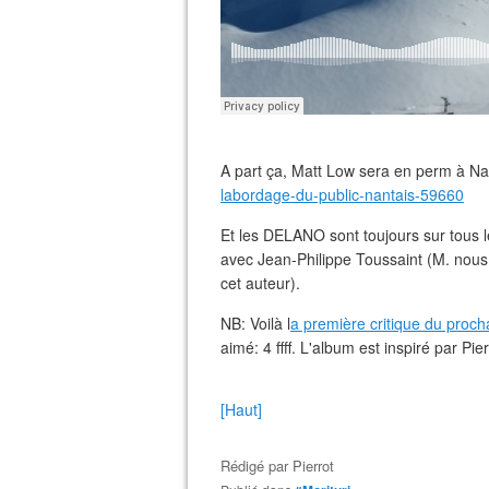
A part ça, Matt Low sera en perm à Na
labordage-du-public-nantais-59660
Et les DELANO sont toujours sur tous l
avec Jean-Philippe Toussaint (M. nous 
cet auteur).
NB: Voilà l
a première critique du proc
aimé: 4 ffff. L'album est inspiré par Pie
[Haut]
Rédigé par
Pierrot