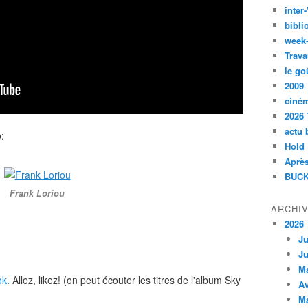
inte
bibli
week
Trava
le go
2009
ciné
2026 
actu 
:
Hold
Après
BUCK
Frank Loriou
ARCHI
2026
Ju
Ju
M
ok
. Allez, likez! (on peut écouter les titres de l'album Sky
Av
M