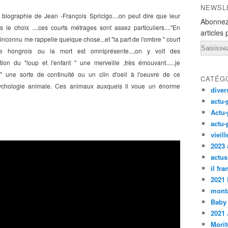
NEWSL
la biographie de Jean -François Spricigo....on peut dire que leur
Abonnez
 le choix ....ces courts métrages sont assez particuliers...."En
articles 
 l'inconnu me rappelle quelque chose...et "la part de l'ombre " court
Email
 hongrois ou la mort est omniprésente...,on y voit des
tion du "loup et l'enfant " une merveille ,très émouvant......je
" une sorte de continuité ou un clin d'oeil à l'oeuvre de ce
CATÉG
sychologie animale. Ces animaux auxquels il voue un énorme
diver
actu-
Actu-
actu-
vieil
2023 
actus
il fr
2021
monta
Baby
2021 
Morit