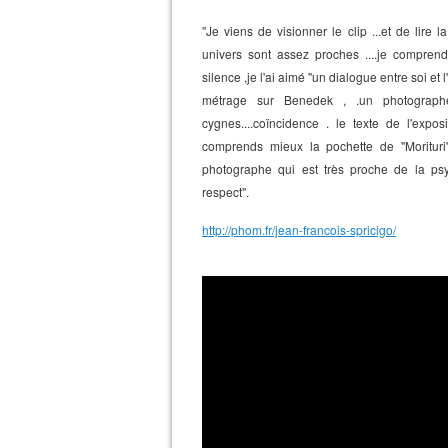
"Je viens de visionner le clip ...et de lire 
univers sont assez proches ....je comprends
silence ,je l'ai aimé "un dialogue entre soi et
métrage sur Benedek , .un photographe
cygnes....coïncidence . le texte de l'exposi
comprends mieux la pochette de "Morituri'
photographe qui est très proche de la p
respect".
http://phom.fr/jean-francois-spricigo/