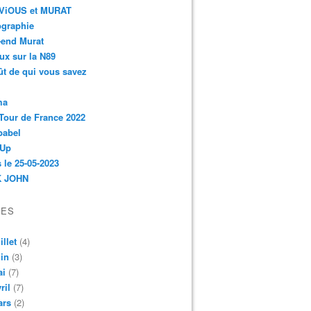
r-ViOUS et MURAT
ographie
-end Murat
ux sur la N89
ût de qui vous savez
ma
Tour de France 2022
babel
 Up
 le 25-05-2023
 JOHN
VES
illet
(4)
in
(3)
ai
(7)
ril
(7)
ars
(2)