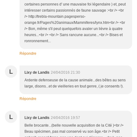
certaines personnes d' une mauvaise foi légendaire ) et, peut
intéresser certains passionnés de faune sauvage :<br /> <br
/> http://trebla-mountain.pagesperso-
orange.fr/Pages%20animaux/Mammiferes/lynx.htm<br /> <br
/> Bon, même s'il peut quelquefois avaler un lièvre à quatre
heures...<br /> <br /> Sans rancune aucune...<br /> Bises et
ronronnement...
Répondre
L
Lixy de Landis
24/04/2016 21:30
Ardente defenseuse de la cause animale...des bêtes au sens
large, disons...et de vieilleries en tout genre, ( je consents !).
Répondre
L
Lixy de Landis
24/04/2016 19:57
Belle brocante...(belle nouvelle acquisition de la Cité )<br />
Beau spécimen, pas mal conservé vu son âge.<br /> Petit