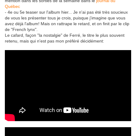
mention dans les sorties de la semaine dans le
journal du
Québec
- 4e ou 5e teaser sur l'album hier... Je n'ai pas été très soucieux
de vous les présenter tous je crois, puisque j'imagine que vous
avez déjà l'album! Mais on rattrape le retard, et on finit par le clip
de "French lynx".
Le cafard, façon "la nostalgie" de Ferré, le titre le plus souvent
retenu, mais qui n'est pas mon préféré décidément: