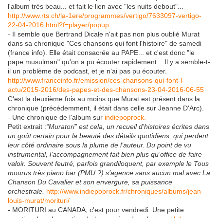
l'album très beau... et fait le lien avec "les nuits debout"...
http://www.rts.ch/la-1ere/programmes/vertigo/7633097-vertigo-
22-04-2016.html?f=player/popup
- Il semble que Bertrand Dicale n'ait pas non plus oublié Murat
dans sa chronique "Ces chansons qui font l'histoire" de samedi
(france info). Elle était consacrée au PAPE... et c'est donc "le
pape musulman" qu'on a pu écouter rapidement... Il y a semble-t-
il un problème de podcast, et je n'ai pas pu écouter.
http://www.franceinfo.fr/emission/ces-chansons-qui-font-l-
actu/2015-2016/des-papes-et-des-chansons-23-04-2016-06-55
C'est la deuxième fois au moins que Murat est présent dans la
chronique (précédemment, il était dans celle sur Jeanne D'Arc).
- Une chronique de l'album sur
indiepoprock.
Petit extrait :
“Muratori” est cela, un recueil d’histoires écrites dans
un goût certain pour la beauté des détails quotidiens, qui perdent
leur côté ordinaire sous la plume de l’auteur. Du point de vu
instrumental, l’accompagnement fait bien plus qu’office de faire
valoir. Souvent feutré, parfois grandiloquent, par exemple le Tous
mourus très piano bar (PMU ?) s’agence sans aucun mal avec La
Chanson Du Cavalier et son envergure, sa puissance
orchestrale.
http://www.indiepoprock.fr/chroniques/albums/jean-
louis-murat/morituri/
- MORITURI au CANADA, c'est pour vendredi. Une petite