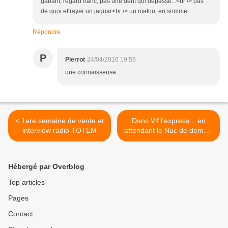
gabarit, regard franc, pas une dent qui dépasse...<br /> pas
de quoi effrayer un jaguar<br /> un matou, en somme.
Répondre
P
Pierrot
24/04/2016 19:59
une connaisseuse...
< 1ere semaine de vente et
Dans Vif l'express... en
interview radio TOTEM
attendant le Nuc de demain
>
Hébergé par Overblog
Top articles
Pages
Contact