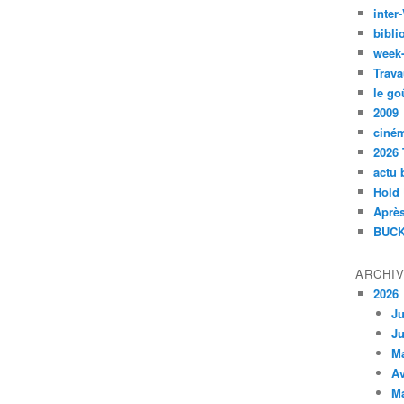
inte
bibli
week
Trava
le go
2009
ciné
2026 
actu 
Hold
Après
BUCK
ARCHI
2026
Ju
Ju
M
Av
M