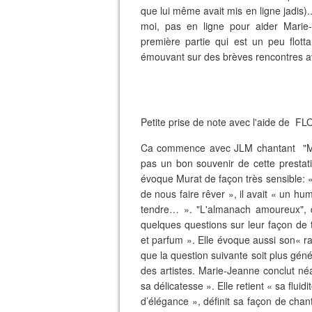
que lui même avait mis en ligne jadis).
moi, pas en ligne pour aider Mari
première partie qui est un peu flott
émouvant sur des brèves rencontres av
Petite prise de note avec l'aide de F
Ca commence avec JLM chantant "Mem
pas un bon souvenir de cette prestat
évoque Murat de façon très sensible: « Je
de nous faire rêver »
, il avait
« un humo
tendre… ». "L'almanach amoureux", do
quelques questions sur leur façon de 
et parfum ». Elle évoque aussi son
« r
que la question suivante soit plus génér
des artistes. Marie-Jeanne conclut né
sa délicatesse ». Elle retient « sa fluid
d’élégance », définit sa façon de chan