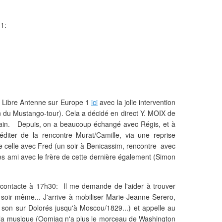
 1:
 Libre Antenne sur Europe 1
ici
avec la jolie intervention
 du Mustango-tour). Cela a décidé en direct Y. MOIX de
main. Depuis, on a beaucoup échangé avec Régis, et à
réditer de la rencontre Murat/Camille, via une reprise
e celle avec Fred (un soir à Benicassim, rencontre avec
ès ami avec le frère de cette dernière également (Simon
ontacte à 17h30: Il me demande de l'aider à trouver
 soir même... J'arrive à mobiliser Marie-Jeanne Serero,
 son sur Dolorés jusqu'à Moscou/1829...) et appelle au
r la musique (Oomiaq n'a plus le morceau de Washington