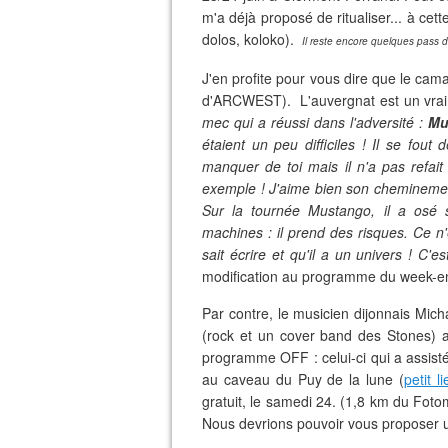
m'a déjà proposé de ritualiser... à ce
dolos, koloko).
Il reste encore quelques pass d
J'en profite pour vous dire que le ca
d'ARCWEST). L'auvergnat est un vrai fa
mec qui a réussi dans l'adversité :
Mu
étaient un peu difficiles ! Il se fout
manquer de toi mais il n'a pas refa
exemple ! J'aime bien son cheminement, j
Sur la tournée Mustango, il a osé 
machines : il prend des risques. Ce n'es
sait écrire et qu'il a un univers ! C'es
modification au programme du week-e
Par contre, le musicien dijonnais Mic
(rock et un cover band des Stones) 
programme OFF : celui-ci qui a assist
au caveau du Puy de la lune (
petit l
gratuit, le samedi 24. (1,8 km du Fotom
Nous devrions pouvoir vous proposer 