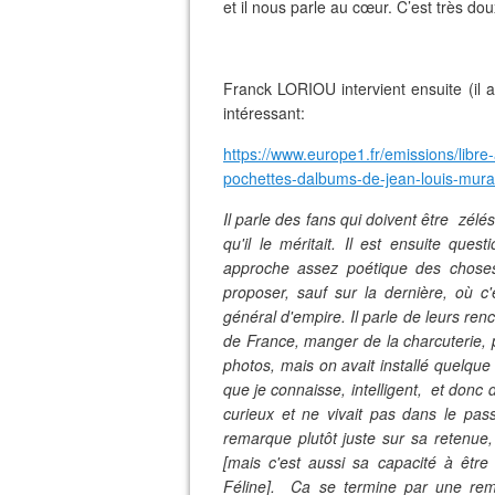
et il nous parle au cœur. C’est très dou
Franck LORIOU intervient ensuite (il av
intéressant:
https://www.europe1.fr/emissions/libr
pochettes-dalbums-de-jean-louis-mur
Il parle des fans qui doivent être zélés
qu'il le méritait. Il est ensuite que
approche assez poétique des choses, i
proposer, sauf sur la dernière, où c
général d'empire. Il parle de leurs renc
de France, manger de la charcuterie, p
photos, mais on avait installé quelque
que je connaisse, intelligent, et donc drô
curieux et ne vivait pas dans le pass
remarque plutôt juste sur sa retenue,
[mais c'est aussi sa capacité à être
Féline]. Ca se termine par une rem