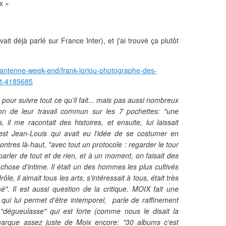
x »
ait déjà parlé sur France Inter), et j'ai trouvé ça plutôt
e-antenne-week-end/frank-loriou-photographe-des-
at-4185685
 pour suivre tout ce qu'il fait... mais pas aussi nombreux
stion de leur travail commun sur les 7 pochettes: "une
l me racontait des histoires, et ensuite, lui laissait
'est Jean-Louis qui avait eu l'idée de se costumer en
ontres là-haut, "avec tout un protocole : regarder le tour
arler de tout et de rien, et à un moment, on faisait des
 chose d'intime. Il était un des hommes les plus cultivés
le, il aimait tous les arts, s'intéressait à tous, était très
é". Il est aussi question de la critique. MOIX fait une
 qui lui permet d'être intemporel, parle de raffinement
 "dégueulasse" qui est forte (comme nous le disait la
arque assez juste de Moix encore: "30 albums c'est