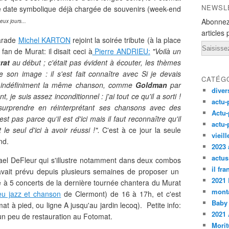
NEWSL
tte date symbolique déjà chargée de souvenirs (week-end
Abonnez
eux jours...
articles 
marade
Michel KARTON
rejoint la soirée tribute (à la place
Email
n de Murat: il disait ceci à
Pierre ANDRIEU:
"Voilà un
rat
au début ; c'était pas évident à écouter, les thèmes
 de son image : il s'est fait connaître avec Si je devais
CATÉG
it indéfiniment la même chanson, comme
Goldman
par
diver
e suis assez inconditionnel : j'ai tout ce qu'il a sorti !
actu-
surprendre en réinterprétant ses chansons avec des
Actu-
t pas parce qu'il est d'ici mais il faut reconnaître qu'il
actu-
t le seul d'ici à avoir réussi !".
C'est à ce jour la seule
vieil
nd.
2023 
actus
hael DeFleur qui s'illustre notamment dans deux combos
il fr
avait prévu depuis plusieurs semaines de proposer un
2021
é à 5 concerts de la dernière tournée chantera du Murat
monta
ieu jazz et chanson
de Clermont) de 16 à 17h, et c'est
Baby
at à pied, ou ligne A jusqu'au jardin lecoq). Petite info:
2021 
un peu de restauration au Fotomat.
Morit