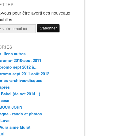
ETTER
-vous pour être averti des nouveaux
publiés.
ORIES
s- liens-autres
promo- 2010-aout 2011
promo sept 2012 à...
promo-sept 2011-août 2012
leries -archives-disques
après
 Babel (de oct 2014...)
ancese
 BUCK JOHN
gne - rando et photos
 Love
Aura aime Murat
uri