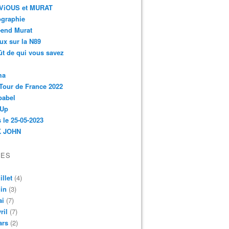
r-ViOUS et MURAT
ographie
-end Murat
ux sur la N89
ût de qui vous savez
ma
Tour de France 2022
babel
 Up
 le 25-05-2023
 JOHN
VES
illet
(4)
in
(3)
ai
(7)
ril
(7)
ars
(2)