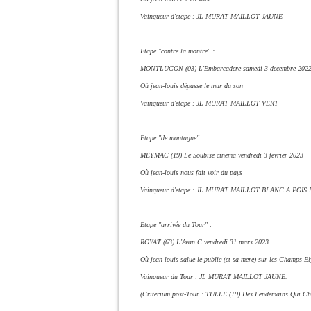
Vainqueur d'etape : JL MURAT MAILLOT JAUNE
Etape "contre la montre" :
MONTLUCON (03) L'Embarcadere samedi 3 decembre 202
Où jean-louis dépasse le mur du son
Vainqueur d'etape : JL MURAT MAILLOT VERT
Etape "de montagne" :
MEYMAC (19) Le Soubise cinema vendredi 3 fevrier 2023
Où jean-louis nous fait voir du pays
Vainqueur d'etape : JL MURAT MAILLOT BLANC A POIS
Etape "arrivée du Tour" :
ROYAT (63) L'Avan.C vendredi 31 mars 2023
Où jean-louis salue le public (et sa mere) sur les Champs El
Vainqueur du Tour : JL MURAT MAILLOT JAUNE.
(Criterium post-Tour : TULLE (19) Des Lendemains Qui Ch