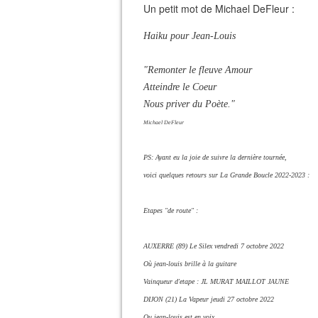
Un petit mot de Michael DeFleur :
Haiku pour Jean-Louis
"Remonter le fleuve Amour
Atteindre le Coeur
Nous priver du Poète."
Michael DeFleur
PS: Ayant eu la joie de suivre la dernière tournée,
voici quelques retours sur La Grande Boucle 2022-2023 :
Etapes "de route" :
AUXERRE (89) Le Silex vendredi 7 octobre 2022
Où jean-louis brille à la guitare
Vainqueur d'etape : JL MURAT MAILLOT JAUNE
DIJON (21) La Vapeur jeudi 27 octobre 2022
Ou jean-louis est en voix