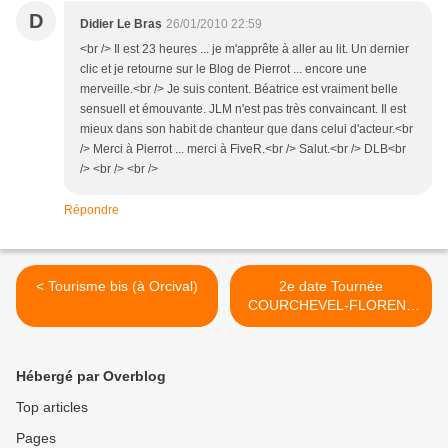
D
Didier Le Bras
26/01/2010 22:59
<br /> Il est 23 heures ... je m'apprête à aller au lit. Un dernier
clic et je retourne sur le Blog de Pierrot ... encore une
merveille.<br /> Je suis content. Béatrice est vraiment belle
sensuell et émouvante. JLM n'est pas très convaincant. Il est
mieux dans son habit de chanteur que dans celui d'acteur.<br
/> Merci à Pierrot ... merci à FiveR.<br /> Salut.<br /> DLB<br
/> <br /> <br />
Répondre
< Tourisme bis (à Orcival)
2e date Tournée
COURCHEVEL-FLORENT
MARCHET >
Hébergé par Overblog
Top articles
Pages