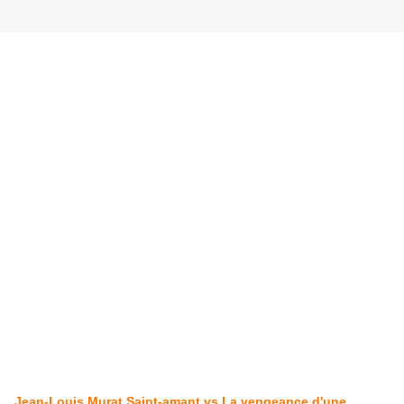
Jean-Louis Murat Saint-amant vs La vengeance d'une