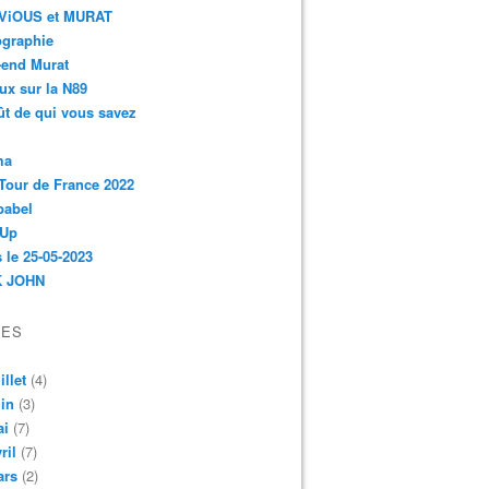
r-ViOUS et MURAT
ographie
-end Murat
ux sur la N89
ût de qui vous savez
ma
Tour de France 2022
babel
 Up
 le 25-05-2023
 JOHN
VES
illet
(4)
in
(3)
ai
(7)
ril
(7)
ars
(2)