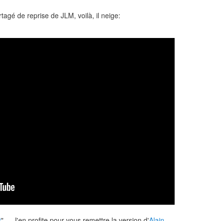
tagé de reprise de JLM, voilà, il neige:
t
"... J'en profite pour vous remettre la version d'
Alain