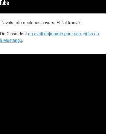
i j'avais raté quelques covers. Et j'ai trouvé :
e De Close dont
on avait déjà parlé pour sa reprise du
à Mustango
.