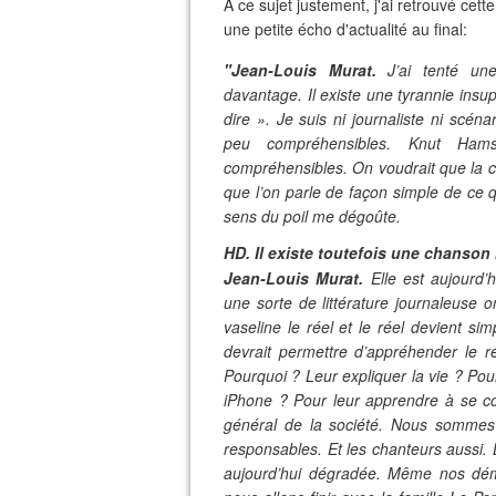
A ce sujet justement, j'ai retrouvé cett
une petite écho d'actualité au final:
"Jean-Louis Murat.
J’ai tenté une
davantage. Il existe une tyrannie ins
dire ». Je suis ni journaliste ni scé
peu compréhensibles. Knut Hams
compréhensibles. On voudrait que la 
que l’on parle de façon simple de ce q
sens du poil me dégoûte.
HD. Il existe toutefoi
s une chanson r
Jean-Louis Murat.
Elle est aujourd’
une sorte de littérature journaleuse
vaseline le réel et le réel devient s
devrait permettre d’appréhender le r
Pourquoi ? Leur expliquer la vie ? P
iPhone ? Pour leur apprendre à se co
général de la société. Nous sommes
responsables. Et les chanteurs aussi. L
aujourd’hui dégradée. Même nos dém