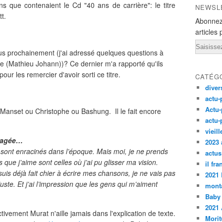
s que contenaient le Cd "40 ans de carrière": le titre
NEWSL
t.
Abonnez
articles 
Email
us prochainement (j'ai adressé quelques questions à
e (Mathieu Johann))? Ce dernier m'a rapporté qu'ils
ur les remercier d'avoir sorti ce titre.
CATÉG
diver
actu-
Actu-
 Manset ou Christophe ou Bashung. Il le fait encore
actu-
vieil
ngagée…
2023 
ls sont enracinés dans l’époque. Mais moi, je ne prends
actus
que j’aime sont celles où j’ai pu glisser ma vision.
il fr
uis déjà fait chier à écrire mes chansons, je ne vais pas
2021
uste. Et j’ai l’impression que les gens qui m’aiment
monta
Baby
2021 
ctivement Murat n'aille jamais dans l'explication de texte.
Morit