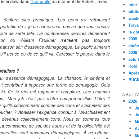
e interview dans
l'humanité
au moment de Babel... avec
inte
bibli
week
 écriture plus prosaïque. Les gens s’y retrouvent
Trava
upportable du « je ne comprends pas ce que vous voulez
le go
nariste de série télé. De nombreuses oeuvres demeurent
2009
un ou William Faulkner n’étaient pas toujours
ciné
chanson soit d’essence démagogique. Le public aimerait
2026 
u’il pense ou de ce qu’il vit. Caresser le peuple dans le
actu 
Hold
éaliste ?
Après
hui d’essence démagogique. La chanson, le cinéma et
BUCK
 ont contribué à imposer une forme de démagogie. Cela
imple. Or, le réel est rugueux et complexe. Une chanson
ARCHI
éel. Mon job n’est pas d’être compréhensible. L’être ?
2026
our qu’ils consomment comme des cons et s’achètent des
Ju
ucher ? Abaisser l’exigence conduit à l’avachissement
Ju
 devenus collectivement cons. Nous en sommes tous
M
a conscience de soi, des autres et de la collectivité est
Av
ocraties sont devenues démagogiques. À ce rythme,
M