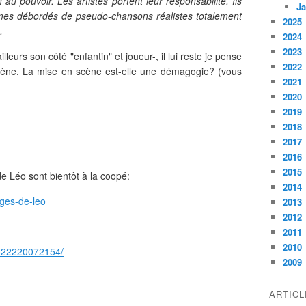
 au pouvoir. Les artistes portent leur responsabilité. Ils
Ja
mes débordés de pseudo-chansons réalistes totalement
2025
.
2024
2023
eurs son côté "enfantin" et joueur-, il lui reste je pense
2022
cène. La mise en scène est-elle une démagogie? (vous
2021
2020
2019
2018
2017
2016
2015
 Léo sont bientôt à la coopé:
2014
nges-de-leo
2013
2012
2011
2010
0522220072154/
2009
ARTIC