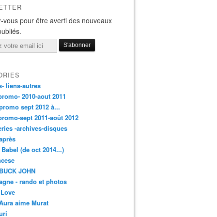
ETTER
-vous pour être averti des nouveaux
publiés.
ORIES
s- liens-autres
promo- 2010-aout 2011
promo sept 2012 à...
promo-sept 2011-août 2012
leries -archives-disques
après
 Babel (de oct 2014...)
ancese
 BUCK JOHN
gne - rando et photos
 Love
Aura aime Murat
uri