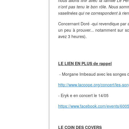
nous allons finir avec la famille Le Pen
n’ont pas tenu le bon rôle. Nous som
vaselinées qui ne correspondent à rien
Concernant Doré -qui revendique par aill
un peu à prouver... notamment sur s
avez 3 heures).
LE LIEN EN PLUS de rappel
- Morgane Imbeaud avec les songes de
http://www.lacoope.org/concert/les-so
- Eryk e en concert le 14/05
https://www.facebook.com/events/60
LE COIN DES COVERS