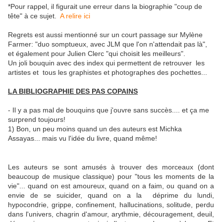
*Pour rappel, il figurait une erreur dans la biographie "coup de
tête" à ce sujet.
A relire ici
Regrets est aussi mentionné sur un court passage sur Mylène
Farmer: "duo somptueux, avec JLM que l'on n'attendait pas là",
et également pour Julien Clerc "qui choisit les meilleurs".
Un joli bouquin avec des index qui permettent de retrouver les
artistes et tous les graphistes et photographes des pochettes...
LA BIBLIOGRAPHIE DES PAS COPAINS
- Il y a pas mal de bouquins que j'ouvre sans succès.... et ça me
surprend toujours!
1) Bon, un peu moins quand un des auteurs est Michka
Assayas... mais vu l'idée du livre, quand même!
Les auteurs se sont amusés à trouver des morceaux (dont
beaucoup de musique classique) pour "tous les moments de la
vie"... quand on est amoureux, quand on a faim, ou quand on a
envie de se suicider, quand on a la déprime du lundi,
hypocondrie, grippe, confinement, hallucinations, solitude, perdu
dans l'univers, chagrin d'amour, arythmie, découragement, deuil,