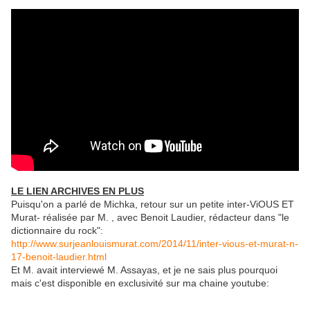
LE LIEN ARCHIVES EN PLUS
Puisqu'on a parlé de Michka, retour sur un petite inter-ViOUS ET
Murat- réalisée par M. , avec Benoit Laudier, rédacteur dans "le
dictionnaire du rock":
http://www.surjeanlouismurat.com/2014/11/inter-vious-et-murat-n-
17-benoit-laudier.html
Et M. avait interviewé M. Assayas, et je ne sais plus pourquoi
mais c'est disponible en exclusivité sur ma chaine youtube: