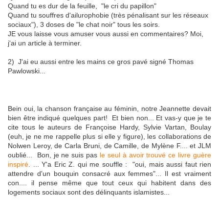
Quand tu es dur de la feuille, "le cri du papillon"
Quand tu souffres d'ailurophobie (très pénalisant sur les réseaux
sociaux"), 3 doses de "le chat noir" tous les soirs.
JE vous laisse vous amuser vous aussi en commentaires? Moi,
j'ai un article à terminer.
2) J'ai eu aussi entre les mains ce gros pavé signé Thomas
Pawlowski...
Bein oui, la chanson française au féminin, notre Jeannette devait
bien être indiqué quelques part! Et bien non... Et vas-y que je te
cite tous le auteurs de Françoise Hardy, Sylvie Vartan, Boulay
(euh, je ne me rappelle plus si elle y figure), les collaborations de
Nolwen Leroy, de Carla Bruni, de Camille, de Mylène F.... et JLM
oublié... Bon, je ne suis pas
le seul à avoir trouvé ce livre guère
inspiré
. ... Y'a Eric Z. qui me souffle : "oui, mais aussi faut rien
attendre d'un bouquin consacré aux femmes"... Il est vraiment
con.... il pense même que tout ceux qui habitent dans des
logements sociaux sont des délinquants islamistes...