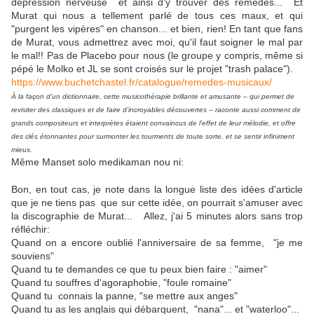
dépression nerveuse et ainsi d'y trouver des remèdes... Et
Murat qui nous a tellement parlé de tous ces maux, et qui
"purgent les vipères" en chanson... et bien, rien! En tant que fans
de Murat, vous admettrez avec moi, qu'il faut soigner le mal par
le mal!! Pas de Placebo pour nous (le groupe y compris, même si
pépé le Molko et JL se sont croisés sur le projet "trash palace").
https://www.buchetchastel.fr/catalogue/remedes-musicaux/
À la façon d’un dictionnaire, cette musicothérapie brillante et amusante – qui permet de
revisiter des classiques et de faire d’incroyables découvertes – raconte aussi comment de
grands compositeurs et interprètes étaient convaincus de l’effet de leur mélodie, et offre
des clés étonnantes pour surmonter les tourments de toute sorte, et se sentir infiniment
mieux.
Même Manset solo medikaman nou ni:
Bon, en tout cas, je note dans la longue liste des idées d'article
que je ne tiens pas que sur cette idée, on pourrait s'amuser avec
la discographie de Murat... Allez, j'ai 5 minutes alors sans trop
réfléchir:
Quand on a encore oublié l'anniversaire de sa femme, "je me
souviens"
Quand tu te demandes ce que tu peux bien faire : "aimer"
Quand tu souffres d'agoraphobie, "foule romaine"
Quand tu connais la panne, "se mettre aux anges"
Quand tu as les anglais qui débarquent, "nana"... et "waterloo"...