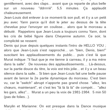
gentillement, avec des claps... avant que ça reparte de plus belle
sur un nouveau "ddrrrriii". 5,5 minutes. Ça applaudit
chaleureusement.
Jean-Louis doit enlever à ce moment-là son pull, et il y a un petit
jeu avec Yann parce qu'il doit le jeter au dessus de la tête
chevelue pour l'envoyer en coulisse... alors que le morceau a
débuté. Rappelons que Jean-Louis a toujours connu Yann, dont
les cris de bébé figure dans Cheyenne autumn. Ce soir, la
complicité se ressent.
Denis qui joue depuis quelques instants l'intro de HELLO YOU ;
alors que Jean-Louis s'est rapproché... un "bien, Denis, bien!"
suscitant les applaudissements du public... puis c'est là que
Murat indique :"il faut que je me tienne à carreau, il y a ma mère
dans la salle". De nouveau des applaudissements.... Là-dessus,
sur la partie douce du titre, la voix est très jolie... et il y a un beau
silence dans la salle... Si bien que Jean-Louis fait une belle pause
avant de lancer la 2e partie dynamique du morceau. C'est bien
vu, car le "switch" abrupt n'apporte pas grand chose. "allez, les
chœurs, maintenant", et c'est les "là là là là" de compét... "allez
les gars, allez"... Murat a un peu la voix de 1981-1984. 5 min 50
(pas de folies...).
Marylin et Marianne: On est presque dans la Dance musique