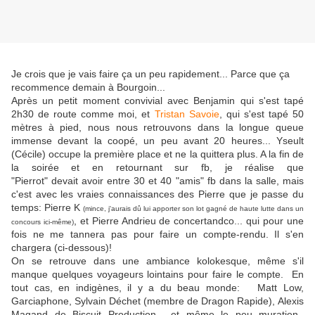
Je crois que je vais faire ça un peu rapidement... Parce que ça
recommence demain à Bourgoin...
Après un petit moment convivial avec Benjamin qui s'est tapé
2h30 de route comme moi, et
Tristan Savoie
, qui s'est tapé 50
mètres à pied, nous nous retrouvons dans la longue queue
immense devant la coopé, un peu avant 20 heures... Yseult
(Cécile) occupe la première place et ne la quittera plus. A la fin de
la soirée et en retournant sur fb, je réalise que
"Pierrot" devait avoir entre 30 et 40 "amis" fb dans la salle, mais
c'est avec les vraies connaissances des Pierre que je passe du
temps: Pierre K
(mince, j'aurais dû lui apporter son lot gagné de haute lutte dans un
, et Pierre Andrieu de concertandco... qui pour une
concours ici-même)
fois ne me tannera pas pour faire un compte-rendu. Il s'en
chargera (ci-dessous)!
On se retrouve dans une ambiance kolokesque, même s'il
manque quelques voyageurs lointains pour faire le compte. En
tout cas, en indigènes, il y a du beau monde: Matt Low,
Garciaphone, Sylvain Déchet (membre de Dragon Rapide),
Alexis
Magand de Biscuit Production
... et même le peu muratien,