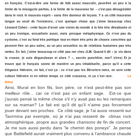
en français. C’est-à-dire une forme de folk assez masculin, peut-être un peu à la
limite de la misogynie parfois, à la limite de la mauvaise foi – c'est pas désagréable
dans le rock le mauvais esprit – sans être donneur de leçons. Y a un côté mauvaise
langue au seuil de l'existence, c’est quelque chose que j’aime beaucoup chez
Léonard Cohen : cette façon d’avoir une vision du monde à la fois très désabusée et
un peu ironique, sexualisée aussi, mais presque métaphysique. Ce n’est pas du
cynisme, c’est au fond très poétique tout en étant très près de choses concrètes qui
peuvent être un peu sales, ou un peu sexuelles ou de relations humaines pas très
nettes. En fait, j’aime beaucoup ce côté pas net chez JLM. Quand il dit « je vis dans
la crasse, je suis dégueulasse et alors ? », sacrée punchline, non? (rires) Et je
trouve que le français sonne de manière un peu inhabituelle, parce qu’il a cette
élégance littéraire, en fait, c’est ça : ce n’est pas les Béruriers noirs, on sent cette
culture littéraire et en même temps ce côté crasseux, et ça c’est rare.
La
féline
Ainsi, Murat en bon fils, bon père, ce n'est peut-être pas son
meilleur rôle... car ce n'est pas un enfant sage. Est-ce que
j'aurais pensé la même chose s'il n'y avait pas eu les remarques
sur sa maman? Le fait est qu'il dit qu'il n'aime pas forcement
jouer devant ses proches. Ce côté sage, je l'ai aussi ressenti sur
Taormina par exemple, où je n'ai pas ressenti de climax rock
atmosphérique, propre aux grandes chansons de fin de concert.
Je me suis aussi perdu dans "le chemin des poneys". Je pense
que Battlefield aurait vraiment plus convenu à l'ambiance chaude