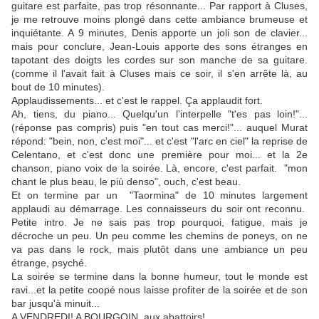
guitare est parfaite, pas trop résonnante... Par rapport à Cluses,
je me retrouve moins plongé dans cette ambiance brumeuse et
inquiétante. A 9 minutes, Denis apporte un joli son de clavier...
mais pour conclure, Jean-Louis apporte des sons étranges en
tapotant des doigts les cordes sur son manche de sa guitare.
(comme il l'avait fait à Cluses mais ce soir, il s'en arrête là, au
bout de 10 minutes).
Applaudissements... et c'est le rappel. Ça applaudit fort.
Ah, tiens, du piano... Quelqu'un l'interpelle "t'es pas loin!"...
(réponse pas compris) puis "en tout cas merci!"... auquel Murat
répond: "bein, non, c'est moi"... et c'est "l'arc en ciel" la reprise de
Celentano, et c'est donc une première pour moi... et la 2e
chanson, piano voix de la soirée. Là, encore, c'est parfait. "
mon
chant le plus beau, le più denso", ouch, c'est beau.
Et on termine par un "Taormina" de 10 minutes largement
applaudi au démarrage. Les connaisseurs du soir ont reconnu.
Petite intro. Je ne sais pas trop pourquoi, fatigue, mais je
décroche un peu. Un peu comme les chemins de poneys, on ne
va pas dans le rock, mais plutôt dans une ambiance un peu
étrange, psyché.
La soirée se termine dans la bonne humeur, tout le monde est
ravi...et la petite coopé nous laisse profiter de la soirée et de son
bar jusqu'à minuit...
A VENDREDI! A BOURGOIN, aux abattoirs!