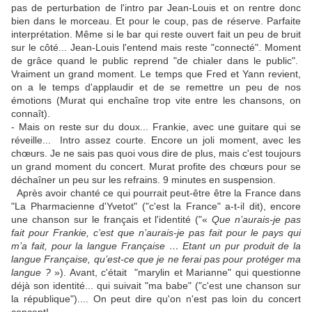
pas de perturbation de l'intro par Jean-Louis et on rentre donc
bien dans le morceau. Et pour le coup, pas de réserve. Parfaite
interprétation. Même si le bar qui reste ouvert fait un peu de bruit
sur le côté... Jean-Louis l'entend mais reste "connecté". Moment
de grâce quand le public reprend "de chialer dans le public".
Vraiment un grand moment. Le temps que Fred et Yann revient,
on a le temps d'applaudir et de se remettre un peu de nos
émotions (Murat qui enchaîne trop vite entre les chansons, on
connaît).
- Mais on reste sur du doux... Frankie, avec une guitare qui se
réveille... Intro assez courte. Encore un joli moment, avec les
chœurs. Je ne sais pas quoi vous dire de plus, mais c'est toujours
un grand moment du concert. Murat profite des chœurs pour se
déchaîner un peu sur les refrains. 9 minutes en suspension.
Après avoir chanté ce qui pourrait peut-être être la France dans
"La Pharmacienne d'Yvetot" ("c'est la France" a-t-il dit), encore
une chanson sur le français et l'identité ("
«
Que n’aurais-je pas
fait pour Frankie, c’est que n’aurais-je pas fait pour le pays qui
m’a fait, pour la langue Française … Etant un pur produit de la
langue Française, qu’est-ce que je ne ferai pas pour protéger ma
langue ?
»). Avant, c'était "marylin et Marianne" qui questionne
déjà son identité... qui suivait "ma babe" (
"c'est une chanson sur
la république").... On peut dire qu'on n'est pas loin du concert