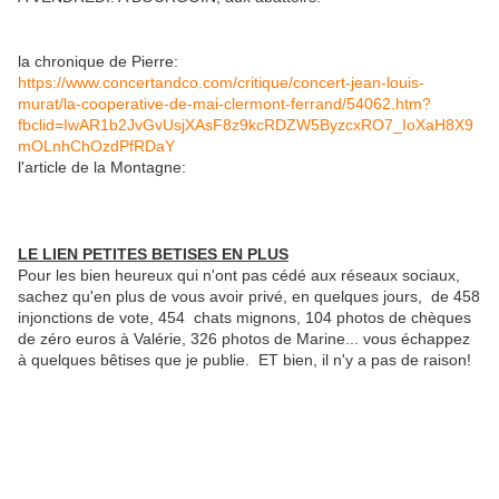
la chronique de Pierre:
https://www.concertandco.com/critique/concert-jean-louis-
murat/la-cooperative-de-mai-clermont-ferrand/54062.htm?
fbclid=IwAR1b2JvGvUsjXAsF8z9kcRDZW5ByzcxRO7_IoXaH8X9
mOLnhChOzdPfRDaY
l'article de la Montagne:
LE LIEN PETITES BETISES EN PLUS
Pour les bien heureux qui n'ont pas cédé aux réseaux sociaux,
sachez qu'en plus de vous avoir privé, en quelques jours, de 458
injonctions de vote, 454 chats mignons, 104 photos de chèques
de zéro euros à Valérie, 326 photos de Marine... vous échappez
à quelques bêtises que je publie. ET bien, il n'y a pas de raison!