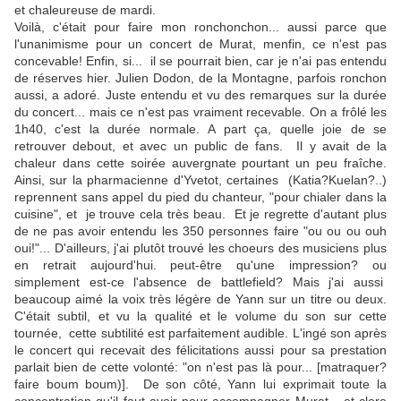
et chaleureuse de mardi.
Voilà, c'était pour faire mon ronchonchon... aussi parce que
l'unanimisme pour un concert de Murat, menfin, ce n'est pas
concevable! Enfin, si... il se pourrait bien, car je n'ai pas entendu
de réserves hier. Julien Dodon, de la Montagne, parfois ronchon
aussi, a adoré. Juste entendu et vu des remarques sur la durée
du concert... mais ce n'est pas vraiment recevable. On a frôlé les
1h40, c'est la durée normale.
A part ça, quelle joie de se
retrouver debout, et avec un public de fans. Il y avait de la
chaleur dans cette soirée auvergnate pourtant un peu fraîche.
Ainsi, sur la pharmacienne d'Yvetot, certaines (Katia?Kuelan?..)
reprennent sans appel du pied du chanteur, "pour chialer dans la
cuisine", et je trouve cela très beau. Et je regrette d'autant plus
de ne pas avoir entendu les 350 personnes faire "ou ou ou ouh
oui!"... D'ailleurs, j'ai plutôt trouvé les choeurs des musiciens plus
en retrait aujourd'hui. peut-être qu'une impression? ou
simplement est-ce l'absence de battlefield? Mais j'ai aussi
beaucoup aimé la voix très légère de Yann sur un titre ou deux.
C'était subtil, et vu la qualité et le volume du son sur cette
tournée, cette subtilité est parfaitement audible. L'ingé son après
le concert qui recevait des félicitations aussi pour sa prestation
parlait bien de cette volonté: "on n'est pas là pour... [matraquer?
faire boum boum)]. De son côté, Yann lui exprimait toute la