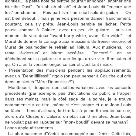
eighties... la petite note de synthé pourrait annoncer "another one
bite the Dust". "ah ah ah ah ah" et Jean-Louis dit "encore une
fois" en chantant... Puis part livrer un court solo de guitare. On
est bien debout... mais je ne vois personne danser franchement,
pourtant, cela s'y prête. Jean-Louis semble se lâcher. Petite
pause comme à Caluire, avec un peu de guitare... puis un
moment de voix doux "avant barry white, avant Kim wilde"... et
Murat de donner la consigne aux musiciens de freiner encore, et
Murat de psalmodier le refrain ad libitum. Aux musiciens, "on
reste là-dessus"...et Murat accélère... "encore!!!" en se
déchaînant sur la guitare sur une fin qui arrive vite. 6 minutes et
qq. On a eu la version longue ce soir et c'est tant mieux.
- Présentation des musiciens pendant les applaudissements.
avec un "Denniiiiiiiisss!!" rigolo (on peut penser à Coluche qui crie
dans un sketch "Mère Dennniiiiss!!").
- Montboudif, toujours des petites variations avec les concerts
précédents (par exemple, pas d'incitations du public à frapper
dans ses mains), mais le côté sage de la soirée, je le trouve
notamment sur ce titre, même si c'est propre et que Jean-Louis
se lâche. Tiens d'ailleurs, le titre fait à peine 6 minutes ce soir,
alors qu'à Cluses et Caluire, on était sur 8 minutes. Jean-Louis
ne voulait pas en rajouter sur "mon- boudif" devant sa maman?
Longs applaudissements.
- La pharmacienne d'Yvetot accompagnée par Denis. Cette fois,