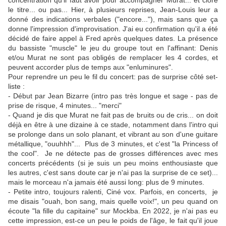
concentration qu'il faut avoir pour accompagner Murat... et clore
le titre... ou pas... Hier, à plusieurs reprises, Jean-Louis leur a
donné des indications verbales ("encore..."), mais sans que ça
donne l'impression d'improvisation. J'ai eu confirmation qu'il a été
décidé de faire appel à Fred après quelques dates. La présence
du bassiste "muscle" le jeu du groupe tout en l'affinant: Denis
et/ou Murat ne sont pas obligés de remplacer les 4 cordes, et
peuvent accorder plus de temps aux "enluminures".
Pour reprendre un peu le fil du concert: pas de surprise côté set-
liste :
- Début par Jean Bizarre (intro pas très longue et sage - pas de
prise de risque, 4 minutes... "merci"
- Quand je dis que Murat ne fait pas de bruits ou de cris... on doit
déjà en être à une dizaine à ce stade, notamment dans l'intro qui
se prolonge dans un solo planant, et vibrant au son d'une guitare
métallique, "ouuhhh"... Plus de 3 minutes, et c'est "la Princess of
the cool". Je ne détecte pas de grosses différences avec mes
concerts précédents (si je suis un peu moins enthousiaste que
les autres, c'est sans doute car je n'ai pas la surprise de ce set)...
mais le morceau n'a jamais été aussi long: plus de 9 minutes.
- Petite intro, toujours ralenti, Ciné vox. Parfois, en concerts, je
me disais "ouah, bon sang, mais quelle voix!", un peu quand on
écoute "la fille du capitaine" sur Mockba. En 2022, je n'ai pas eu
cette impression, est-ce un peu le poids de l'âge, le fait qu'il joue