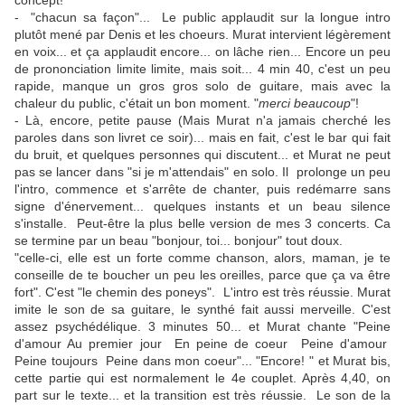
concept!
- "chacun sa façon"... Le public applaudit sur la longue intro
plutôt mené par Denis et les choeurs. Murat intervient légèrement
en voix... et ça applaudit encore... on lâche rien... Encore un peu
de prononciation limite limite, mais soit... 4 min 40, c'est un peu
rapide, manque un gros gros solo de guitare, mais avec la
chaleur du public, c'était un bon moment. "
merci beaucoup
"!
- Là, encore, petite pause (Mais Murat n'a jamais cherché les
paroles dans son livret ce soir)... mais en fait, c'est le bar qui fait
du bruit, et quelques personnes qui discutent... et Murat ne peut
pas se lancer dans "si je m'attendais" en solo. Il prolonge un peu
l'intro, commence et s'arrête de chanter, puis redémarre sans
signe d'énervement... quelques instants et un beau silence
s'installe. Peut-être la plus belle version de mes 3 concerts. Ca
se termine par un beau "bonjour, toi... bonjour" tout doux.
"celle-ci, elle est un forte comme chanson, alors, maman, je te
conseille de te boucher un peu les oreilles, parce que ça va être
fort". C'est "le chemin des poneys". L'intro est très réussie. Murat
imite le son de sa guitare, le synthé fait aussi merveille. C'est
assez psychédélique. 3 minutes 50... et Murat chante "Peine
d'amour Au premier jour En peine de coeur Peine d'amour
Peine toujours Peine dans mon coeur"... "Encore! " et Murat bis,
cette partie qui est normalement le 4e couplet. Après 4,40, on
part sur le texte... et la transition est très réussie. Le son de la