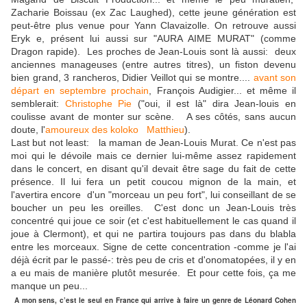
Zacharie Boissau (ex Zac Laughed), cette jeune génération est
peut-être plus venue pour Yann Clavaizolle. On retrouve aussi
Eryk e, présent lui aussi sur "AURA AIME MURAT" (comme
Dragon rapide). Les proches de Jean-Louis sont là aussi: deux
anciennes manageuses (entre autres titres), un fiston devenu
bien grand, 3 rancheros, Didier Veillot qui se montre....
avant son
départ en septembre prochain
, François Audigier... et même il
semblerait:
Christophe Pie
("oui, il est là" dira Jean-louis en
coulisse avant de monter sur scène. A ses côtés, sans aucun
doute, l'
amoureux des koloko
Matthieu
).
Last but not least: la maman de Jean-Louis Murat. Ce n'est pas
moi qui le dévoile mais ce dernier lui-même assez rapidement
dans le concert, en disant qu'il devait être sage du fait de cette
présence. Il lui fera un petit coucou mignon de la main, et
l'avertira encore d'un "morceau un peu fort", lui conseillant de se
boucher un peu les oreilles. C'est donc un Jean-Louis très
concentré qui joue ce soir (et c'est habituellement le cas quand il
joue à Clermont), et qui ne partira toujours pas dans du blabla
entre les morceaux. Signe de cette concentration -comme je l'ai
déjà écrit par le passé-: très peu de cris et d'onomatopées, il y en
a eu mais de manière plutôt mesurée. Et pour cette fois, ça me
manque un peu...
A mon sens, c’est le seul en France qui arrive à faire un genre de Léonard Cohen