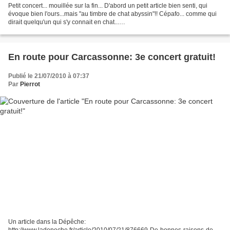
Petit concert... mouillée sur la fin... D'abord un petit article bien senti, qui
évoque bien l'ours...mais "au timbre de chat abyssin"!! Cépafo... comme qui
dirait quelqu'un qui s'y connait en chat...
http://www.ladepeche.fr/article/2010/07/22/877591-Carcassonne-Trompe-l-
amor.html...
En route pour Carcassonne: 3e concert gratuit!
Publié le 21/07/2010 à 07:37
Par
Pierrot
Un article dans la Dépêche:
http://www.ladepeche.fr/article/2010/07/21/876669-De-bonnes-raisons-de-