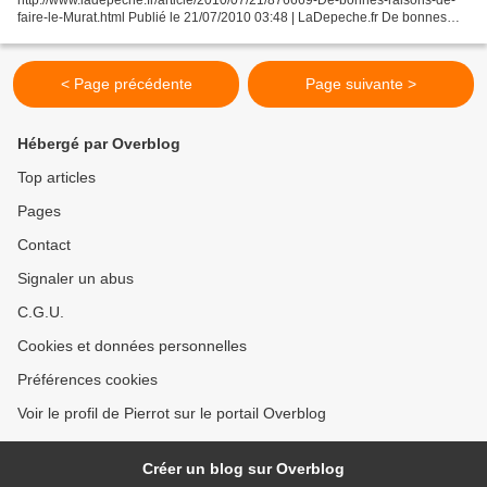
faire-le-Murat.html Publié le 21/07/2010 03:48 | LaDepeche.fr De bonnes
raisons de faire le Murat Jean-Louis Murat, comme un Daniel Darc, a inventé
la chanson...
< Page précédente
Page suivante >
Hébergé par Overblog
Top articles
Pages
Contact
Signaler un abus
C.G.U.
Cookies et données personnelles
Préférences cookies
Voir le profil de Pierrot sur le portail Overblog
Créer un blog sur Overblog