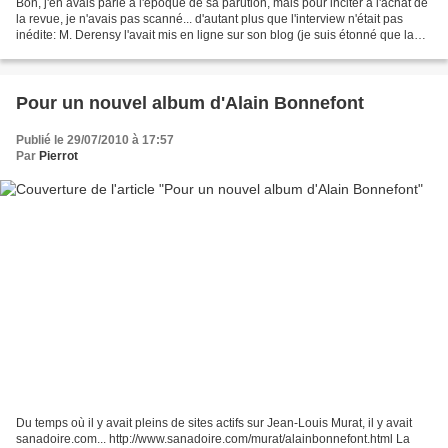
Bon, j'en avais parlé à l'époque de sa parution, mais pour inciter à l'achat de
la revue, je n'avais pas scanné... d'autant plus que l'interview n'était pas
inédite: M. Derensy l'avait mis en ligne sur son blog (je suis étonné que la
photo soit de lui...
Pour un nouvel album d'Alain Bonnefont
Publié le 29/07/2010 à 17:57
Par
Pierrot
Du temps où il y avait pleins de sites actifs sur Jean-Louis Murat, il y avait
sanadoire.com... http://www.sanadoire.com/murat/alainbonnefont.html La