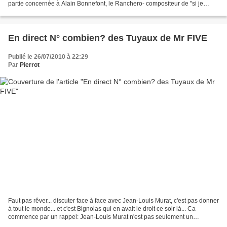
partie concernée à Alain Bonnefont, le Ranchero- compositeur de "si je
devais manquer de toi", était...
En direct N° combien? des Tuyaux de Mr FIVE
Publié le 26/07/2010 à 22:29
Par
Pierrot
Faut pas rêver... discuter face à face avec Jean-Louis Murat, c'est pas donner
à tout le monde... et c'est Bignolas qui en avait le droit ce soir là... Ca
commence par un rappel: Jean-Louis Murat n'est pas seulement un
auvergnat, c'est aussi un voyageur.....