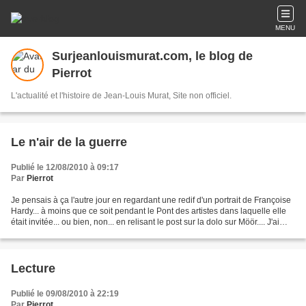
MENU
Surjeanlouismurat.com, le blog de
Pierrot
L'actualité et l'histoire de Jean-Louis Murat, Site non officiel.
Le n'air de la guerre
Publié le 12/08/2010 à 09:17
Par
Pierrot
Je pensais à ça l'autre jour en regardant une redif d'un portrait de Françoise
Hardy... à moins que ce soit pendant le Pont des artistes dans laquelle elle
était invitée... ou bien, non... en relisant le post sur la dolo sur Möör.... J'ai
repensé à "Memory...
Lecture
Publié le 09/08/2010 à 22:19
Par
Pierrot