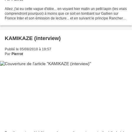
Allez, j'ai eu cette vague d'idée... en voyant hier matin un petit lapin (les vrais
comprendront pourquoi) à moins que ce soit en tombant sur Gallien sur
France Inter et son émission de lecture... et en suivant le principe Ranchero
de la création : "vite...
KAMIKAZE (interview)
Publié le 05/08/2010 à 19:57
Par
Pierrot