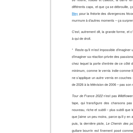
différents caps, et que ça se débrouille, 
Bley
pour la théorie des divergences fécon
murmure à d’autres moments – ça surpre
C’est, autrement dit, la grande forme, et 
à qui de droit.
* Reste qu’il m’est impossible d’imagine
d’imaginer sa réaction privée des passio
chez lequel la porte d’entrée de ce côté 
minimum, comme le vernis indie-comme-il
ne s’applique un autre vernis en couches r
de 2026 à la télévision de 2006 – pas son m
n’est pas
Tour de France 2022
Wildflowe
tape, qui transfigure des chansons pas 
nouveau, riche et subtil – plus subtil que 
que j’aime un peu moins, parce qu’il y en a 
puis, la dernière piste,
Le Chemin des p
guitare bourrin est finement posé comme