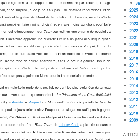
u’il s’agit bien là de l’opposé du « se connaître par cœur », il s’agit
Ja
2025
ration, et de surprise, et de je-ne-sais-pas – de relations renouvelées, et de
2024
 sortent la guitare de Murat de la tentation du discours, autant qu’ils la
2023
si peut-il en faire moins, choisir, et en faire moins au chant pour faire
2022
 la mort est dégueulasse » sur
redit en une entame de couplet sa
Taormina
2021
enis Clavaizolle applique une discrète Leslie à un piano acoustique glissé
2020
 les échos des encablures qui séparent
de Pompei, l’Etna du
Taormina
2019
erré, sur le duo piano-voix de « La Pharmacienne d’Yvetot » : même
2018
que, même fond de colère anarchiste, sans le cœur à gauche. Issue de
2017
si inspirée en mélodie – la marque de cet album post-
– sauf que les
Babel
2016
i n’éprouve pas la peine de Murat pour la fin de certains mondes.
2015
2014
en majorité le reste de la set-list, ce sont les plus éloignées du terreau
2013
’amour – venu, parti – qui enchantent –
La Princesse of the Cool, Battlefield
2012
t il y a
Poulidor
et
Anquetil
sur
, sur un disque intitulé
Montboudif
Tour de
2011
– on peut toujours crier « allez Poupou », un slogan ne suffit pas à gagner
2010
etrait,
ou
se tiennent droit dans
Où Géronimo rêvait
Marilyn et Marianne
2009
d’un propos moins fin –
de
Johnny Cash
a plus de cinquante
Bitter Tears
jamais rencontré son Rubin – son maïeuticien des adieux – il n’en a pas
ARTIC
 vient de quitter le navire à son tour, et je regrette aussi que Murat n’ait