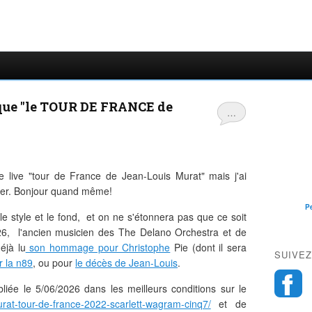
isque "le TOUR DE FRANCE de
…
ue live "tour de France de Jean-Louis Murat" mais j'ai
er. Bonjour quand même!
P
e style et le fond, et on ne s'étonnera pas que ce soit
26, l'ancien musicien des The Delano Orchestra et de
éjà lu
son hommage pour Christophe
Pie (dont il sera
SUIVEZ
r la n89
, ou pour
le décès de Jean-Louis
.
bliée le 5/06/2026 dans les meilleurs conditions sur le
murat-tour-de-france-2022-scarlett-wagram-cinq7/
et de