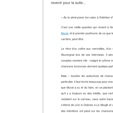
revenir pour la suite...
« As-tu aimé poser ton cœur à l’intérieur d
C’est une vieille question qui revient à l
Murat
, et le premier posthume de ce que le
carrière, peut-être.
Le rêve d’un coffre aux merveilles, d’un
l’Auvergnat lors de ses interviews. Il aima
comptes montent vite : malgré le rythme e
chansons inconnues dorment quelque part 
Mais – toustes les auteurices de chanso
particulier, il faut écrire beaucoup pour ensui
que Murat a su et dû faire, en se plantan
qu’il y a toujours eu des inédits, que cer
restaient sur le carreau, sans autre trac
s’étend de
à
Live in Dolores
Le Moujik et
des intentions ont pesé sur les chansons.