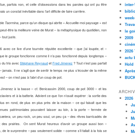
inte
ue, parfois non, et celle d’obsessions dans les paroles qui ont pu être
bibli
 un constat inévitable dans l’art difficile de faire carrière.
week
able
, parce qu’un disque qui abrite « Accueille-moi paysage » est
Taormina
Trava
t peut-être la meilleure veine de Murat – la métaphysique du quotidien, non
le go
 tout juste.
2009
ciné
 avec ce live d’une tournée réputée excellente – que j’ai loupée, et –
2026 
que le groupe fonctionne comme il n’a pas fonctionné depuis longtemps –
actu 
 du trio avec
Stéphane Reynaud
et
Fred Jimenez
? Tout n’est pas parfait
Hold
 jamais. Il ne s’agit que de sentir le temps ne plus s’écouler de la même
Après
BUCK
l est – on n’est pas à l’abri d’un coup de pot.
 Jimenez à la basse – cf. Benicassim 2000, coup de pot 3000 – et les
ARCHI
laviers et à la batterie. Advient ce que l’on n’osait espérer : la sortie des
2026
 plus en rond, de plus en plus près de la maison – ce qui faisait que les
Ju
nues patrimoniales pouvaient laisser au loin, à la porte – fermée de
Ju
, un peu rock, un peu soul, un peu ça – des rêves barricadés de
 cætera
M
t des prairies. On sent Murat heureux d’avoir un groupe aussi bon –
Av
 de le surprendre – pas seulement solide – comme s’il fallait à la fois se
M