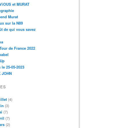
r-ViOUS et MURAT
ographie
-end Murat
ux sur la N89
ût de qui vous savez
ma
Tour de France 2022
babel
 Up
 le 25-05-2023
 JOHN
VES
illet
(4)
in
(3)
ai
(7)
ril
(7)
ars
(2)