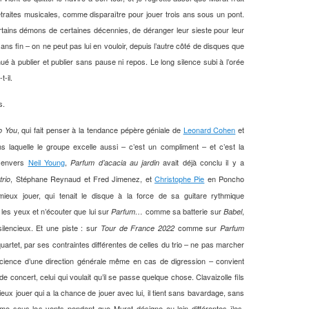
aites musicales, comme disparaître pour jouer trois ans sous un pont.
tains démons de certaines décennies, de déranger leur sieste pour leur
s fin – on ne peut pas lui en vouloir, depuis l’autre côté de disques que
ué à publier et publier sans pause ni repos. Le long silence subi à l’orée
-il.
s.
, qui fait penser à la tendance pépère géniale de
Leonard Cohen
et
o You
 laquelle le groupe excelle aussi – c’est un compliment – et c’est la
e envers
Neil Young
,
avait déjà conclu il y a
Parfum d’acacia au jardin
, Stéphane Reynaud et Fred Jimenez, et
Christophe Pie
en Poncho
trio
mieux jouer, qui tenait le disque à la force de sa guitare rythmique
 les yeux et n’écouter que lui sur
comme sa batterie sur
,
Parfum…
Babel
ilencieux. Et une piste : sur
comme sur
Tour de France 2022
Parfum
quartet, par ses contraintes différentes de celles du trio – ne pas marcher
science d’une direction générale même en cas de digression – convient
 concert, celui qui voulait qu’il se passe quelque chose. Clavaizolle fils
mieux jouer qui a la chance de jouer avec lui, il tient sans bavardage, sans
 ferme sous les vents pendant que Murat désigne au loin différentes îles,