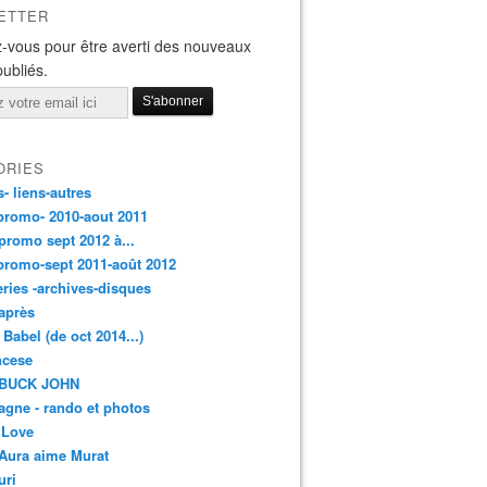
ETTER
-vous pour être averti des nouveaux
publiés.
ORIES
s- liens-autres
promo- 2010-aout 2011
promo sept 2012 à...
promo-sept 2011-août 2012
leries -archives-disques
après
 Babel (de oct 2014...)
ancese
 BUCK JOHN
gne - rando et photos
 Love
Aura aime Murat
uri