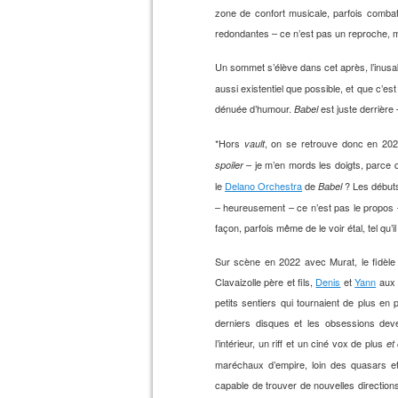
zone de confort musicale, parfois combatt
redondantes – ce n’est pas un reproche, mais
Un sommet s’élève dans cet après, l’inus
aussi existentiel que possible, et que c’es
dénuée d’humour.
est juste derrière –
Babel
*Hors
, on se retrouve donc en 2026
vault
– je m’en mords les doigts, parce 
spoiler
le
Delano Orchestra
de
? Les débuts
Babel
– heureusement – ce n’est pas le propos –
façon, parfois même de le voir étal, tel qu’i
Sur scène en 2022 avec Murat, le fidèle
Clavaizolle père et fils,
Denis
et
Yann
aux c
petits sentiers qui tournaient de plus en
derniers disques et les obsessions deve
l’intérieur, un riff et un ciné vox de plus
et
maréchaux d’empire, loin des quasars e
capable de trouver de nouvelles directions,