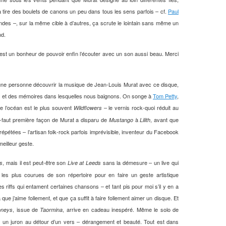
ça tire des boulets de canons un peu dans tous les sens parfois – cf.
Paul
des –, sur la même cible à d’autres, ça scrute le lointain sans même un
nd.
c’est un bonheur de pouvoir enfin l’écouter avec un son aussi beau. Merci
r une personne découvrir la musique de Jean-Louis Murat avec ce disque,
ns et des mémoires dans lesquelles nous baignons. On songe à
Tom Petty
,
de l’océan est le plus souvent
– le vernis rock-quoi réduit au
Wildflowers
-faut première façon de Murat a disparu de
à
, avant que
Mustango
Lilith
épétées – l’artisan folk-rock parfois imprévisible, inventeur du Facebook
eilleur geste.
, mais il est peut-être son
sans la démesure – un live qui
rs
Live at Leeds
les plus courues de son répertoire pour en faire un geste artistique
les riffs qui entament certaines chansons – et tant pis pour moi s’il y en a
que j’aime follement, et que ça suffit à faire follement aimer un disque. Et
, issue de
, arrive en cadeau inespéré. Même le solo de
oneys
Taormina
 un juron au détour d’un vers – dérangement et beauté. Tout est dans