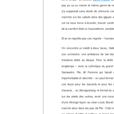
pas pu ou su mener le même genre de retr
Ça supposait sans doute de retrouver cer
marcher sur les sabots dans des gigues san
nul ne nous force à écouter, d’avoir contin
de la carrière était un traumatisme, semble-t
Et je ne regrette pas ces regrets – humain
On rencontre un inédit à deux faces,
Hell
son orchestre, une ambiance de bal dans
troisième dette du disque. Pour la dett
longtemps – avec la rythmique du
grand 
Sampedro. Pie, dit l’homme qui faisait 
imperturbable et discrète – on peut fermer
une leçon pour les bavards et pour les s
ou
, le format du 
d’acacia…
Muragostang
sur les pieds des autres, avoir une con
d’une étrange façon au Jean-Louis Murat de
marche ainsi dans les pas de Pie : il fait 
se retenir, fluidité et cailloux, la barre