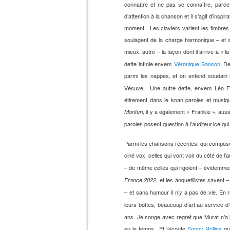
connaître et ne pas se connaître, parce q
d’attention à la chanson et il s’agit d’inspi
moment. Les claviers varient les timbres et
soulagent de la charge harmonique – et ain
mieux, autre – la façon dont il arrive à «
dette infinie envers
Véronique Sanson
. D
parmi les nappes, et on entend soudain
Vésuve. Une autre dette, envers Léo F
étirement dans le koan paroles et musi
, il y a également « Frankie », aus
Morituri
paroles posent question à l’auditeur.ice qu
Parmi les chansons récentes, qui composent 
ciné vox, celles qui vont voir du côté de l
– de même celles qui rigolent – évidemmen
, et les anquetilistes savent 
France 2022
– et sans humour il n’y a pas de vie. En r
leurs bottes, beaucoup d’art au service 
ans. Je songe avec regret que Murat n’a 
eu le temps. Et j’écoute
Sonny Rollins
qui