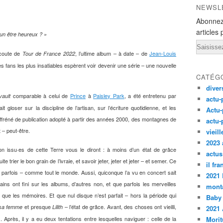
NEWSL
Abonnez
articles 
’un être heureux ? »
Email
’écoute de
, l’ultime album – à date – de
Jean-Louis
Tour de France 2022
s fans les plus insatiables espèrent voir devenir une série – une nouvelle
CATÉG
diver
comparable à celui de
Prince
à
Paisley Park
, a été entretenu par
vault
actu-
it gloser sur la discipline de l’artisan, sur l’écriture quotidienne, et les
Actu-
ffréné de publication adopté à partir des années 2000, des montagnes de
actu-
– peut-être.
vieil
2023 
n issu·es de cette Terre vous le diront : à moins d’un état de grâce
actus
te trier le bon grain de l’ivraie, et savoir jeter, jeter et jeter – et semer. Ce
il fr
t parfois – comme tout le monde. Aussi, quiconque l’a vu en concert sait
2021
tains ont fini sur les albums, d’autres non, et que parfois les merveilles
monta
e que les mémoires. Et que nul disque n’est parfait – hors la période qui
Baby
et presque
– l’état de grâce. Avant, des choses ont vieilli,
 sa femme
Lilith
2021 
 Après, il y a eu deux tentations entre lesquelles naviguer : celle de la
Morit