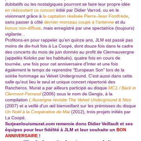
dubitatifs ou les nostalgiques pourront se faire leur propre idée
en réécoutant ce concert
initié par Didier Varrod, ou en le
visionnant grâce à
la captation réalisée Pierre-Jean Fontfrède
,
sans passer à côté
dernier morceau coupé à l'antenne
et du
bonus non-diffusé
, mais enregistré par une spectatrice (toujours)
vigilante...
Profitons-en pour rappeler qu'en quinze ans, JLM est passé pas
moins de dix-huit fois à La Coopé, dont douze fois dans le cadre
des concerts du mois de juin donnés au profit de Clermauvergne
(appelés Koloko par les habitués), quatre fois en cours de
tournée, une fois pour cet anniversaire d'Inter et une fois
également le temps de reprendre "European Son" lors de la
soirée hommage au Velvet Underground. C'est aussi dans cette
salle qu'eut lieu le seul et unique concert répertorié des
Rancheros. Murat a par ailleurs participé au disque
MC1 / Back in
Clermont-Ferrand
(2006) sous le nom de Gengis, à la
compilation
L'Auvergne revisite The Velvet Underground & Nico
(2007) et a veillé d'un œil bienveillant sur les prémisses du disque
Un Noël à la Coopérative de Mai
(2012), trois projets initiés par
La Coopé.
Surjeanlouismurat.com remercie donc Didier Veillault et ses
équipes pour leur fidélité à JLM et leur souhaite un
BON
ANNIVERSAIRE
!