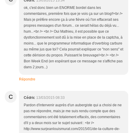
Cédric
15/03/2015 13:34
ok, c'est donc bien un ENORME bordel dans les
commentaires, première fois que je vois ça sur un blog!!<br />
Mais je préfère encore ça à une fièvre où l'on effacerait ses
propres messages d'un forum... ce serait hélas du déjà vu...
hum...<br /> <br /> Oui Mathieu, il est possible que ce
dysfonctionnement soit dû à la mise en place de la captcha, à
moins... que le programmeur informatique d'overblog carbure
au même jus que toi? Cela pourrait expliquer ce "non sens" et
cette dérision du propos. Puissant le breuvage!<br /> <br />
Bon Week End (en espérant que ce message ne s'affiche pas
dans 2 jours...)
Répondre
C
Cédric
13/03/2015 08:33
Pardon d'intervenir auprès d'un aubergiste qui a choisi de ne
pas me répondre, mais je me suis rendu compte que des
commentaires ont été totalement effacés, des commentaires
d'il y a deux mois sur le sujet suivant : <br />
http://www.surjeanlouismurat.com/2015/01/de-la-culture-de-