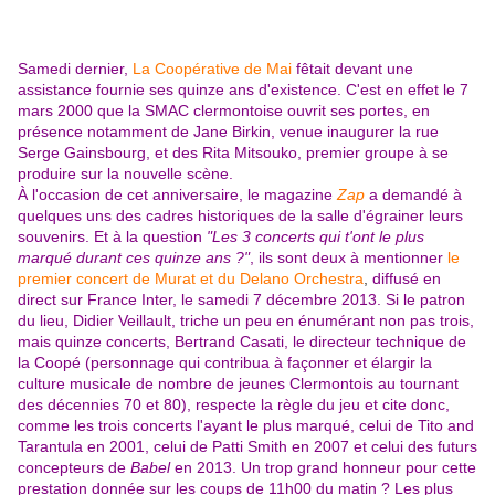
Samedi dernier,
La Coopérative de Mai
fêtait devant une
assistance fournie ses quinze ans d'existence. C'est en effet le 7
mars 2000 que la SMAC clermontoise ouvrit ses portes, en
présence notamment de Jane Birkin, venue inaugurer la rue
Serge Gainsbourg, et des Rita Mitsouko, premier groupe à se
produire sur la nouvelle scène.
À l'occasion de cet anniversaire, le magazine
Zap
a demandé à
quelques uns des cadres historiques de la salle d'égrainer leurs
souvenirs. Et à la question
"Les 3 concerts qui t'ont le plus
marqué durant ces quinze ans ?"
, ils sont deux à mentionner
le
premier concert de Murat et du Delano Orchestra
,
diffusé en
direct sur France Inter, le samedi 7 décembre 2013. Si le patron
du lieu, Didier Veillault, triche un peu en énumérant non pas trois,
mais quinze concerts, Bertrand Casati, le directeur technique de
la Coopé (personnage qui contribua à façonner et élargir la
culture musicale de nombre de jeunes Clermontois au tournant
des décennies 70 et 80), respecte la règle du jeu et cite donc,
comme les trois concerts l'ayant le plus marqué, celui de Tito and
Tarantula en 2001, celui de Patti Smith en 2007 et celui des futurs
concepteurs de
Babel
en 2013. Un trop grand honneur pour cette
prestation donnée sur les coups de 11h00 du matin ? Les plus