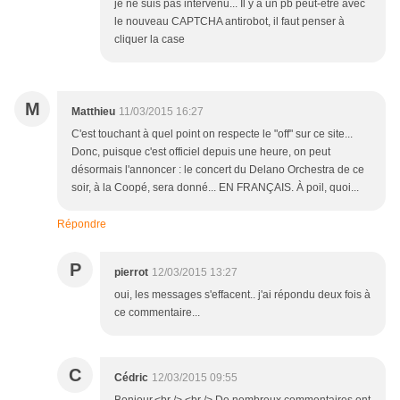
je ne suis pas intervenu... Il y a un pb peut-être avec
le nouveau CAPTCHA antirobot, il faut penser à
cliquer la case
M
Matthieu
11/03/2015 16:27
C'est touchant à quel point on respecte le "off" sur ce site...
Donc, puisque c'est officiel depuis une heure, on peut
désormais l'annoncer : le concert du Delano Orchestra de ce
soir, à la Coopé, sera donné... EN FRANÇAIS. À poil, quoi...
Répondre
P
pierrot
12/03/2015 13:27
oui, les messages s'effacent.. j'ai répondu deux fois à
ce commentaire...
C
Cédric
12/03/2015 09:55