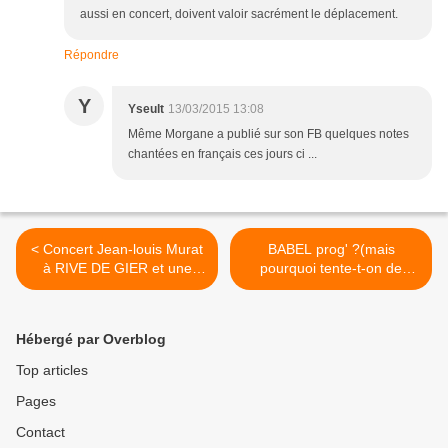
aussi en concert, doivent valoir sacrément le déplacement.
Répondre
Y
Yseult
13/03/2015 13:08
Même Morgane a publié sur son FB quelques notes
chantées en français ces jours ci ...
< Concert Jean-louis Murat
BABEL prog' ?(mais
à RIVE DE GIER et une
pourquoi tente-t-on de
cover
répondre parfois à des
questions à la noix) >
Hébergé par Overblog
Top articles
Pages
Contact