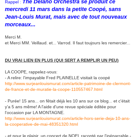
The Delano Orchestra se produit ce
Rappel :
mercredi 11 mars dans la petite Coopé, sans
Jean-Louis Murat, mais avec de tout nouveaux
morceaux...
Merci M.
et Merci MM. Veillaud. et... Varrod. Il faut toujours les remercier...
DU VRAI LIEN EN PLUS (QUI SERT A REMPLIR UN PEU)
LA COOPE, rappelez-vous:
- A relire: l'impayable Fred PLAINELLE visitait la coopé
http://www.surjeanlouismurat.com/article-patrimoine-de-clermont-
de-france-et-de-muratie-la-coope-110557467.html
- Purée! 15 ans... on fêtait déjà les 10 ans sur ce blog... et c'était
y'a 5 ans même! A l'aide d'une revue spéciale éditée pour
l'occasion par LA MONTAGNE.
http://www.surjeanlouismurat.com/article-hors-serie-deja-10-ans-
la-cooperative-de-mai-48351320.html
- et pour le plaisir, un concert de NOEL raconté par l'inénarrable -