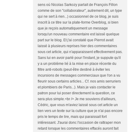
sens où Nicolas Sarkozy parlait de François Fillon
comme de son "collaborateur", autrement dit, un type
qui ne sert à rien...) occasionnel de ce blog, je suis
inscrit à ce titre sur la plate-forme Overblog, si bien
que je reçois automatiquement un message
lorsqu'un nouveau commentaire est laissé quelque
part sur le blog. Et j'ai constaté que Pierrot avait
laissé à plusieurs reprises hier des commentaires
sous cet article, qui n'apparaissent effectivement pas.
Sans lui en avoir parlé pour l'instant, je suppute qu'il
y a un problème lié à la mise en place récente du
filtre anti-robots (peut-être destiné à éviter les
incursions de messages commerciaux que l'on a vu
fleurir sous certains articles... Cf. nos amis serruriers
et plombiers de Paris...). Mais je vais contacter le
patron pour lui poser directement la question, ce
sera plus simple.<br /> Je me souviens d'ailleurs,
Cédric, que vous m'aviez laissé sous cet article un
lien vers un texte sur la culture que je n'ai pas encore
pris le temps de lire, mais qui paraissait fort
intéressant. J'aurai donc l'occasion de rattraper mon
retard lorsque les commentaires effacés auront fait