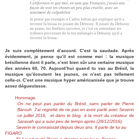
Californien et que moi, en tant que Français, j'avais une
façon de voir les choses un peu plus cruelle, avec un
sentiment de culpabilité.
Je pense par exemple à Carlos Jobim qui explique qu'il a
inventé la bossa en jouant du Debussy. Il jouait du Debussy
au piano, les fenêtres ouvertes, et c'est en entendant les
rythmes provenant de la rue mélangés à Debussy qu'il a
inventé la bossa.
Je suis complétement d’accord. C’est la saudade. Après
évidemment, je pense qu’il est comme moi : la musique
brésilienne dont il parle, c’est bien sûr une certaine musique
des années 60, 70. Aujourd’hui quand tu vas au Brésil, la
musique qu’écoutent les jeunes, ce n’est pas tellement
celle-ci. C’est une musique hyper américanisée que je trouve
assez dégueulasse.
Hommage
On ne peut pas parler du Brésil, sans parler de Pierre
Barouh. J'ai regretté de ne pas en avoir parlé avec Severin
ce juillet 2016, et dans le blog à la mort du créateur de
Saravah qui a suivi peu de temps après (28/12/2016).
Severin le connaissait depuis deux ans. Il parle de lui au
FIGARO.