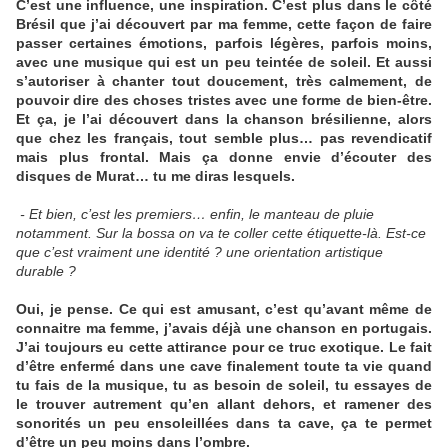
C’est une influence, une inspiration. C’est plus dans le côté
Brésil que j’ai découvert par ma femme, cette façon de faire
passer certaines émotions, parfois légères, parfois moins,
avec une musique qui est un peu teintée de soleil. Et aussi
s’autoriser à chanter tout doucement, très calmement, de
pouvoir dire des choses tristes avec une forme de bien-être.
Et ça, je l’ai découvert dans la chanson brésilienne, alors
que chez les français, tout semble plus… pas revendicatif
mais plus frontal. Mais ça donne envie d’écouter des
disques de Murat… tu me diras lesquels.
- Et bien, c’est les premiers… enfin, le manteau de pluie
notamment. Sur la bossa on va te coller cette étiquette-là. Est-ce
que c’est vraiment une identité ? une orientation artistique
durable ?
Oui, je pense. Ce qui est amusant, c’est qu’avant même de
connaitre ma femme,
j’avais déjà une chanson en portugais.
J’ai toujours eu cette attirance pour ce truc exotique. Le fait
d’être enfermé dans une cave finalement toute ta vie quand
tu fais de la musique, tu as besoin de soleil, tu essayes de
le trouver autrement qu’en allant dehors, et ramener des
sonorités un peu ensoleillées dans ta cave, ça te permet
d’être un peu moins dans l’ombre.