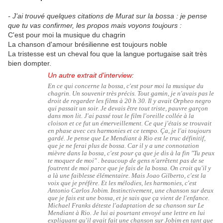
- J’ai trouvé quelques citations de Murat sur la bossa : je pense
que tu vas confirmer, les propos mais voyons toujours :
C'est pour moi la musique du chagrin
La chanson d'amour brésilienne est toujours noble
La tristesse est un cheval fou que la langue portugaise sait très
bien dompter.
Un autre extrait d'interview:
En ce qui concerne la bossa, c'est pour moi la musique du
chagrin. Un souvenir très précis. Tout gamin, je n'avais pas le
droit de regarder les films à 20 h 30. Il y avait Orpheo negro
qui passait un soir. Je devais être tout triste, pauvre garçon
dans mon lit. J'ai passé tout le film l'oreille collée à la
cloison et ce fut un émerveillement. Ce que j'étais se trouvait
en phase avec ces harmonies et ce tempo. Ça, je l'ai toujours
gardé. Je pense que Le Mendiant à Rio est le truc définitif,
que je ne ferai plus de bossa. Car il y a une connotation
mièvre dans la bossa, c'est pour ça que je dis à la fin "Tu peux
te moquer de moi" . beaucoup de gens n'arrêtent pas de se
foutrent de moi parce que je fais de la bossa. On croit qu'il y
a là une faiblesse élémentaire. Mais Joao Gilberto, c'est la
voix que je préfère. Et les mélodies, les harmonies, c'est
Antonio Carlos Jobim. Instinctivement, une chanson sur deux
que je fais est une bossa, et je sais que ça vient de l'enfance.
Michael Franks déteste l'adaptation de sa chanson sur Le
Mendiant à Rio. Je lui ai pourtant envoyé une lettre en lui
expliquant qu'il avait fait une chanson sur Jobim en tant que