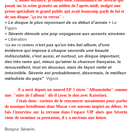
L'année dernière, je faisais donc connaissance de Séverin qui
jouait sur la scène gratuite au milieu de l'après-midi, malgré une
presse spécialisée et grand public qui avait beaucoup parlé de lui et
de son disque "ça ira tu verras" :
«
Le disque le plus rayonnant de ce début d’année
»
Le
Figaro
«
Séverin déroule une pop voyageuse aux accents sincères
»
Libération
n'est pas qu'un très bel album, d'une
"
ÇA IRA TU VERRAS
évidence qui impose à chaque seconde une beauté
indiscutable, c'est aussi, et surtout, un disque important,
des très rares qui, mieux qu'aérer la chanson française, la
renouvellent, tout en douceur, mais de façon nette et
irrésistible. Séverin est probablement, désormais, le meilleur
mélodiste du pays
"
Vignol.
I
l a sorti depuis un nouvel EP 5 titres
"Albumzinho"
comme
une "suite de l'album" dit-il (avec le duo avec Katerine).
J'étais donc curieux de le rencontrer notamment pour parler
de musique brésilienne dont Murat s'est souvent inspiré au début. Je
fais l'interview sur la terrasse dans l'espace VIP alors que Séverin
vient de terminer sa prestation, il y a environs une heure.
Bonjour Séverin,