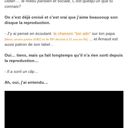
Didier…. le milieu parisien et sociale, C'est quelqu'un que tu
connais?
On s’est déjà croisé et c’est vrai que j’aime beaucoup son
disque la reproduction.
- J’y ai pensé en écoutant
la chanson "ton adn"
sur ton papa
… et Arnaud est
[Henri, ancien patron d'HEC et de RFI décédé à 51 ans en 94]
aussi patron de son label…
Oui… tiens, mais ça fait longtemps qu’il n’a rien sorti depuis
la reproduction…
- Il a sorti un clip…
Ah, oui, j’ai entendu…