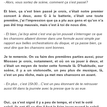
- Alors, vous sortez de scène, comment ça s'est passé?
Et bien, ça s’est bien passé je crois, c’était notre premier
concert à deux, avec G à la batterie, c’était une toute
première, j’ai l’impression que ça a plu aux gens et qu’on n’a
pas été trop mauvais, mais c’est à toi de nous dire.
- Et bien, j’ai bcp aimé c’est vrai qu’on pouvait s’interroger ce que
les chansons allaient donner dans une formule aussi simple par
rapport aux belles orchestrations du disque, et ça passe bien, ça
veut dire que les chansons sont bonnes.
Je te remercie. On va faire des premières parties aussi, pour
Miossec je crois, notamment, et où on va jouer à deux, et
c’était un moyen de tester cette formule là. D’habitude, sur
scène, il y a un violoncelle, un peu plus de musique, là,
c’est un peu rêche, mais ça met mes chansons en avant.
- En plus , c’est 15h30…C'est un peu étonnant de te retrouver
aussi tôt dans la journée avec la presse que tu as eue.
Oui.. ça s’est signé il y a peu de temps, et c’est le coté
soleil, ils ont dû se dire il faut le faire jouer quand le soleil