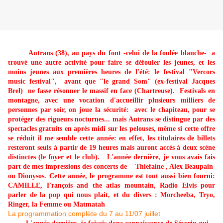
Autrans (38), au pays du font -celui de la foulée blanche- a
trouvé une autre activité pour faire se défouler les jeunes, et les
moins jeunes aux premières heures de l'été: le festival "Vercors
music festival", avant que "le grand Som" (ex-festival Jacques
Brel) ne fasse résonner le massif en face (Chartreuse). Festivals en
montagne, avec une vocation d'accueillir plusieurs milliers de
personnes par soir, on joue la sécurité: avec le chapiteau, pour se
protéger des rigueurs nocturnes... mais Autrans se distingue par des
spectacles gratuits en après midi sur les pelouses, même si cette offre
se réduit il me semble cette année: en effet, les titulaires de billets
resteront seuls à partir de 19 heures mais auront accès à deux scène
distinctes (le foyer et le club). L'année dernière, je vous avais fais
part de mes impressions des concerts de
Thiefaine
,
Alex Beaupain
ou
Dionysos
. Cette année, le programme est tout aussi bien fourni:
CAMILLE, François and the atlas mountain, Radio Elvis pour
parler de la pop qui nous plait, et du divers : Morcheeba, Tryo,
Ringer, la Femme ou Matmatah
La programmation complète du 7 au 11/07 juillet