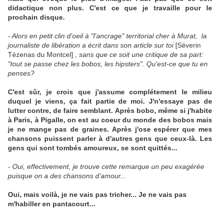
didactique non plus. C'est ce que je travaille pour le
prochain disque.
- Alors en petit clin d'oeil à "l'ancrage" territorial cher à Murat, la
journaliste de libération a écrit dans son article sur toi
[Séverin
Tézenas du Montcel]
, sans que ce soit une critique de sa part:
"tout se passe chez les bobos, les hipsters". Qu'est-ce que tu en
penses?
C'est sûr, je crois que j'assume complétement le milieu
duquel je viens, ça fait partie de moi. J'n'essaye pas de
lutter contre, de faire semblant. Après bobo, même si j'habite
à Paris, à Pigalle, on est au coeur du monde des bobos mais
je ne mange pas de graines. Après j'ose espérer que mes
chansons puissent parler à d'autres gens que ceux-là. Les
gens qui sont tombés amoureux, se sont quittés...
- Oui, effectivement, je trouve cette remarque un peu exagérée
puisque on a des chansons d'amour...
Oui, mais voilà, je ne vais pas tricher... Je ne vais pas
m'habiller en pantacourt...