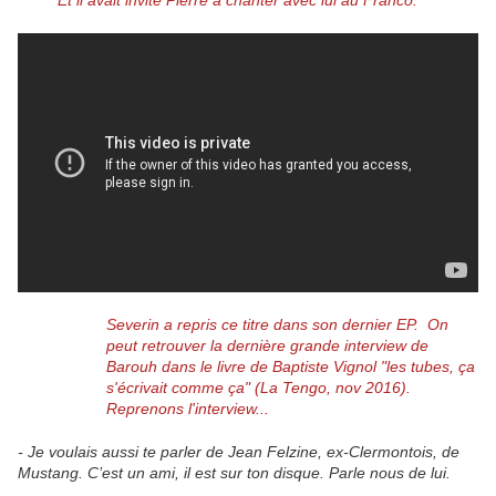
Et il avait invité Pierre à chanter avec lui au Franco:
Severin a repris ce titre dans son dernier EP.
On
peut retrouver la dernière grande interview de
Barouh dans le livre de Baptiste Vignol "les tubes, ça
s'écrivait comme ça" (La Tengo, nov 2016).
Reprenons l'interview...
- Je voulais aussi te parler de Jean Felzine, ex-Clermontois, de
Mustang. C’est un ami, il est sur ton disque. Parle nous de lui.