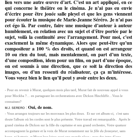
lien vers une autre œuvre d’art. C’est un art appliqué, en ce
qui concerne le théâtre ou le cinéma. Je n’ai pas eu envie
d’écrire pour être jouée salle pleyel et que les gens viennent
pour écouter la musique de Marie-Jeanne Séréro. Je n’ai pas
cet égo là. Par contre, faire une musique d’auteur à auteur
humblement, en relation avec un sujet et d’être portée par le
sujet, voilà la continuité avec l’arrangement. Pour moi, c’est
exactement la même dynamique. Alors que peut-être qu’un
compositeur a 100 % des droits, et quand on est arrangeur
10 ou rien du tout, mais mentalement, on part d’un texte,
d’une composition, idem pour un film, on part d’une époque,
on est soumis à une direction, que ce soit la direction des
images, ou d’un ressenti du réalisateur, ça ça m’intéresse.
Vous voyez bien le lien qu’il peut y avoir entre les deux.
- Pour en revenir à Murat, quelques mois plus tard, Murat fait de nouveau appel à vous
pour Mockba ?… en partageant les orchestrations avec Dickon Hinchliffe…Vous le
connaissez?
Oui, de nom.
:
M.J. SERERO
- Vous arrangez toujours sur les morceaux les plus doux. Et sur cet album-ci, c'est sans
doute l'album où les cordes sont le plus présente. Votre travail est remarquable..
Après le
grand cinéma de Dickon sur la fille du capitaine et son grand orchestre, Votre quatuor
accompagnent la guitare et la voix de Murat notamment sur
la fille du fossoyeur
, sans
basse, ni batterie, et Murat leur laisse aussi une grande place : avec des intro d’une