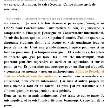
Ah, super, je vais réécouter. Ça me donne envie de
:
M.J. SERERO
réécouter.
- Votre actualité ? [on pourra se reporter à son site personnel pour plus de détails]
Je suis à la fois chanceuse parce que j’enseigne au
:
M.J. SERERO
CNSM pour l’orchestration, aux métiers du son, et j’enseigne la
composition à l’image et j’enseigne au Conservatoire international.
Je suis des jeunes qui ont une vingtaine d’années. J’ai une quarante,
cinquante étudiants dont je m’occupe en visio quasiment tous les
jours de ma vie. C’est une grande chance, j’espère pour eux et en
tout cas pour moi. J’ai toujours enseigné… Et à côté de ça, les pièces
de théâtre que j’ai pu faire, les 3 ont été interrompus, mais
pourront peut-être reprendre en avril et en septembre, et sur ce
point, ça va. Et je termine une musique pour un film qui s’appelle
« composer les mondes » avec un anthropologue
Philippe Descola, et
c’est sur «Notre-Dame des landes »
, ce combat pour essayer de vivre
autrement, donc c’était intéressant. J’ai aussi d’autres projets de
films, même si tout est au ralenti. Et puis, j’ai pu travailler sur 2
albums, quelques titres pendant cette période.
Donc ça va, ça va mais maintenant, c’est triste ce qui se passe. Je
suis inquiète, et je vois l’insécurité pour beaucoup. Ça me fait de la
peine.