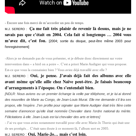
- Encore une fois merci de m’accorder un peu de temps.
Ça me fait très plaisir de revenir là dessus, mais je ne
M.J. SERERO
:
savais pas que c’était en 2004. Cela fait si longtemps … 2004 vous
m’avez dit, c’est fou.
[2004; sortie du disque, peut-être même 2003 pour
l'enregistrement]
-Alors je ne demande pas de vous présenter, et je débute donc directement sur votre
intervention dans « a bird on a poire ». C’est a priori Marie Audigier qui vous propose.
Est-ce que vous la connaissiez bien ? Vous aviez déjà travaillé avec elle ?
Oui, je pense. J’avais déjà fait des albums avec elle
:
M.J. SERERO
avant même qu’elle aille chez Naïve peut-être. Je faisais beaucoup
d’arrangements à l’époque. On s’entendait bien.
[NDLR: Nous avions eu un premier échange la veille par téléphone, et je lui ai donné
des nouvelles de Marie au Congo, de Jean-Louis Murat. Elle me demande s'il lira ses
propos, elle l'espère. J'en profite pour signaler que Marie Audigier était très fière cette
semaine d'annoncer qu'elle était nommée Chevalier dans l'ordre national du mérite.
Félicitations à elle. Jean-Louis est lui chevalier des arts et lettres]
- J’ai vu que vous aviez notamment travaillé pour elle avec Marie-Jo Therio qui était une
de ses protégés… C’était sans doute à ce moment-là, l’album sort en 2005.
Oui, Marie-Jo… mais c’est loin.
:
M.J. SERERO