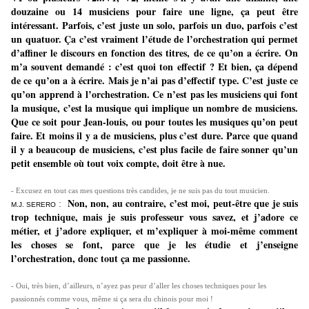
douzaine ou 14 musiciens pour faire une ligne, ça peut être
intéressant. Parfois, c’est juste un solo, parfois un duo, parfois c’est
un quatuor. Ça c’est vraiment l’étude de l’orchestration qui permet
d’affiner le discours en fonction des titres, de ce qu’on a écrire. On
m’a souvent demandé : c’est quoi ton effectif ? Et bien, ça dépend
de ce qu’on a à écrire. Mais je n’ai pas d’effectif type. C’est juste ce
qu’on apprend à l’orchestration. Ce n’est pas les musiciens qui font
la musique, c’est la musique qui implique un nombre de musiciens.
Que ce soit pour Jean-louis, ou pour toutes les musiques qu’on peut
faire. Et moins il y a de musiciens, plus c’est dure. Parce que quand
il y a beaucoup de musiciens, c’est plus facile de faire sonner qu’un
petit ensemble où tout voix compte, doit être à nue.
- Excusez en tout cas mes questions très candides, je ne suis pas du tout musicien.
Non, non, au contraire, c’est moi, peut-être que je suis
:
M.J. SERERO
trop technique, mais je suis professeur vous savez, et j’adore ce
métier, et j’adore expliquer, et m’expliquer à moi-même comment
les choses se font, parce que je les étudie et j’enseigne
l’orchestration, donc tout ça me passionne.
- Oui, très bien, d’ailleurs, n’ayez pas peur d’aller les choses techniques pour les
passionnés comme vous, même si ça sera du chinois pour moi !