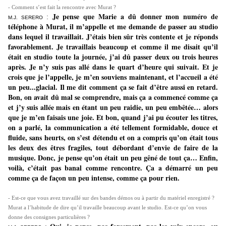
- Comment s’est fait la rencontre avec Murat ?
Je pense que Marie a dû donner mon numéro de
:
M.J. SERERO
téléphone à Murat, il m’appelle et me demande de passer au studio
dans lequel il travaillait. J’étais bien sûr très contente et je réponds
favorablement. Je travaillais beaucoup et comme il me disait qu’il
était en studio toute la journée, j’ai dû passer deux ou trois heures
après. Je n’y suis pas allé dans le quart d’heure qui suivait. Et je
crois que je l’appelle, je m’en souviens maintenant, et l’accueil a été
un peu...glacial. Il me dit comment ça se fait d’être aussi en retard.
Bon, on avait dû mal se comprendre, mais ça a commencé comme ça
et j’y suis allée mais en étant un peu raidie, un peu embêtée… alors
que je m’en faisais une joie. Et bon, quand j’ai pu écouter les titres,
on a parlé, la communication a été tellement formidable, douce et
fluide, sans heurts, on s’est détendu et on a compris qu’on était tous
les deux des êtres fragiles, tout débordant d’envie de faire de la
musique. Donc, je pense qu’on était un peu gêné de tout ça… Enfin,
voilà, c’était pas banal comme rencontre. Ça a démarré un peu
comme ça de façon un peu intense, comme ça pour rien.
- Est-ce que vous avez travaillé sur des bandes démos ou à partir du matériel enregistré ?
Murat a l’habitude de dire qu’il travaille beaucoup avant le studio. Est-ce qu’on vous
donne des consignes particulières ?