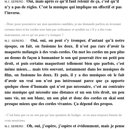
Oui, mais après ce qu’il faut retenir de ça, c’est qu’il
:
M.J. SERERO
n’y a pas de règles. C’est la musique qui implique un effectif et pas
l’inverse.
- Donc pour poursuivre sur mes questions candides, je me demande parfois en écoutant
certains titres si les cordes sont faits par ordinateur et synthés ou s’il y a des vrais
instruments, est-ce qu’on peut s’y tromper ?
Oui, oui, on peut s’y tromper, d’autant qu’à notre
:
M.J. SERERO
époque, en fait, on fusionne les deux. Il n’est pas rare d’avoir la
maquette mélangée à des vrais cordes. On met les cordes un peu plus
au dessus de façon à humaniser le son qui pourrait être un petit peu
droit, et puis certains maquettent tellement bien que parfois, c’est
même mieux… mais très souvent, notamment dans les musiques de
film, on fusionne les deux. Et puis, il y a des musiques où le fait
d’avoir un vrai son n’est pas intéressant parce que ça apporte
quelque chose d’humain qui n’est pas nécessaire, c’est au contraire
une musique qui nécessite une distance et un son très droit, un peu
sans vie, un son blanc, un son plat et donc des cordes en skaï sont
presque mieux que des cordes vivantes. Ça dépend des propos.
- C’est bien que ce ne soit pas qu’une question de budget...et on aura toujours besoin de
vrais musiciens.
Oh, oui, j’espère, j’espère et évidemment, mais je pense
:
M.J. SERERO