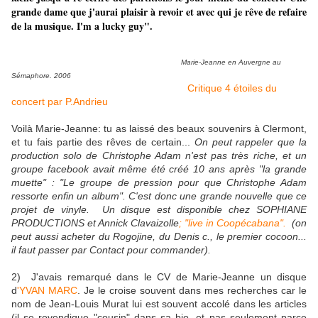
grande dame que j'aurai plaisir à revoir et avec qui je rêve de refaire
de la musique. I'm a lucky guy".
Marie-Jeanne en Auvergne au
Sémaphore. 2006
Critique 4 étoiles du
concert par P.Andrieu
Voilà Marie-Jeanne: tu as laissé des beaux souvenirs à Clermont,
et tu fais partie des rêves de certain...
On peut rappeler que la
production solo de Christophe Adam n'est pas très riche, et un
groupe facebook avait même été créé 10 ans après "la grande
muette" : "
Le groupe de pression pour que Christophe Adam
ressorte enfin un album". C'est donc une grande nouvelle que ce
projet de vinyle.
Un disque est disponible chez SOPHIANE
PRODUCTIONS et Annick Clavaizolle
; "live in Coopécabana".
(on
peut aussi acheter du Rogojine, du Denis c., le premier cocoon...
il faut passer par Contact pour commander).
2) J'avais remarqué dans le CV de Marie-Jeanne un disque
d
'YVAN MARC
. Je le croise souvent dans mes recherches car le
nom de Jean-Louis Murat lui est souvent accolé dans les articles
(il se revendique "cousin" dans sa bio, et pas seulement parce