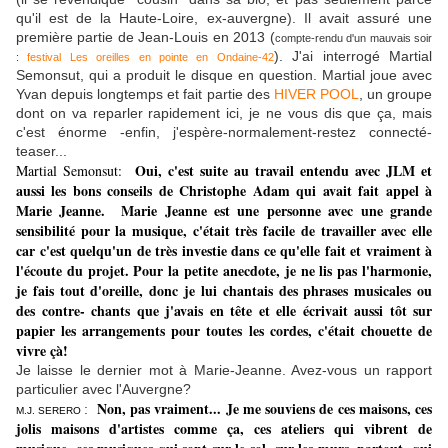
qu'il est de la Haute-Loire, ex-auvergne). Il avait assuré une
première partie de Jean-Louis en 2013 (
compte-rendu d'un mauvais soir
). J'ai interrogé Martial
:
festival Les oreilles en pointe en Ondaine-42
Semonsut, qui a produit le disque en question. Martial joue avec
Yvan depuis longtemps et fait partie des
HIVER POOL
, un groupe
dont on va reparler rapidement ici, je ne vous dis que ça, mais
c'est énorme -enfin, j'espère-normalement-restez connecté-
teaser...
Oui, c'est suite au travail entendu avec JLM et
Martial Semonsut:
aussi les bons conseils de Christophe Adam qui avait fait appel à
Marie Jeanne. Marie Jeanne est une personne avec une grande
sensibilité pour la musique, c'était très facile de travailler avec elle
car c'est quelqu'un de très investie dans ce qu'elle fait et vraiment à
l'écoute du projet. Pour la petite anecdote, je ne lis pas l'harmonie,
je fais tout d'oreille, donc je lui chantais des phrases musicales ou
des contre- chants que j'avais en tête et elle écrivait aussi tôt sur
papier les arrangements pour toutes les cordes, c'était chouette de
vivre çà!
Je laisse le dernier mot à Marie-Jeanne. Avez-vous un rapport
particulier avec l'Auvergne?
Non, pas vraiment... Je me souviens de ces maisons, ces
:
M.J. SERERO
jolis maisons d'artistes comme ça, ces ateliers qui vibrent de