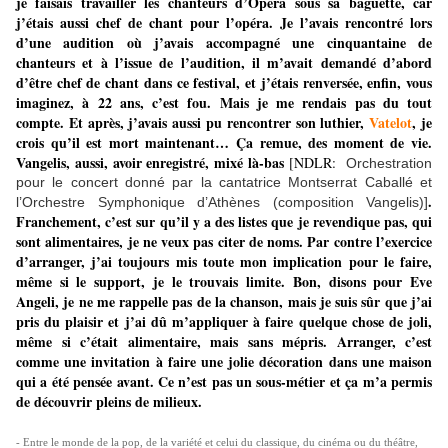
je faisais travailler les chanteurs d’Opéra sous sa baguette, car
j’étais aussi chef de chant pour l’opéra. Je l’avais rencontré lors
d’une audition où j’avais accompagné une cinquantaine de
chanteurs et à l’issue de l’audition, il m’avait demandé d’abord
d’être chef de chant dans ce festival, et j’étais renversée, enfin, vous
imaginez, à 22 ans, c’est fou. Mais je me rendais pas du tout
compte. Et après, j’avais aussi pu rencontrer son luthier,
Vatelot
, je
crois qu’il est mort maintenant… Ça remue, des moment de vie.
Vangelis, aussi, avoir enregistré, mixé là-bas
[NDLR:
Orchestration
pour le concert donné par la cantatrice Montserrat Caballé et
.
l’Orchestre Symphonique d’Athènes (composition Vangelis)]
Franchement, c’est sur qu’il y a des listes que je revendique pas, qui
sont alimentaires, je ne veux pas citer de noms. Par contre l’exercice
d’arranger, j’ai toujours mis toute mon implication pour le faire,
même si le support, je le trouvais limite. Bon, disons pour Eve
Angeli, je ne me rappelle pas de la chanson, mais je suis sûr que j’ai
pris du plaisir et j’ai dû m’appliquer à faire quelque chose de joli,
même si c’était alimentaire, mais sans mépris. Arranger, c’est
comme une invitation à faire une jolie décoration dans une maison
qui a été pensée avant. Ce n’est pas un sous-métier et ça m’a permis
de découvrir pleins de milieux.
- Entre le monde de la pop, de la variété et celui du classique, du cinéma ou du théâtre,