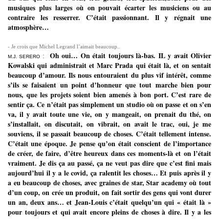
musiques plus larges où on pouvait écarter les musiciens ou au
contraire les resserrer. C’était passionnant. Il y régnait une
atmosphère…
- Je crois que Michel Legrand l’aimait beaucoup..
Oh oui… On était toujours là-bas. IL y avait Olivier
:
M.J. SERERO
Kowalski qui administrait et Marc Prada qui était là, et on sentait
beaucoup d’amour. Ils nous entouraient du plus vif intérêt, comme
s’ils se faisaient un point d’honneur que tout marche bien pour
nous, que les projets soient bien amenés à bon port. C’est rare de
sentir ça. Ce n’était pas simplement un studio où on passe et on s’en
va, il y avait toute une vie, on y mangeait, on prenait du thé, on
s’installait, on discutait, on vibrait, on avait le trac, oui, je me
souviens, il se passait beaucoup de choses. C’était tellement intense.
C’était une époque. Je pense qu’on était conscient de l’importance
de créer, de faire, d’être heureux dans ces moments-là et on l’était
vraiment. Je dis ça au passé, ça ne veut pas dire que c’est fini mais
aujourd’hui il y a le covid, ça ralentit les choses… Et puis après il y
a eu beaucoup de choses, avec graines de star, Star academy où tout
d’un coup, on crée un produit, on fait sortir des gens qui vont durer
un an, deux ans… et Jean-Louis c’était quelqu’un qui « était là »
pour toujours et qui avait encore pleins de choses à dire. Il y a les