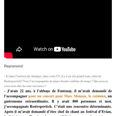
Reprenons!
- Et dans l’univers du classique, dans votre CV, il y a un très grand nom: celui de
Rostropovitch? Vous l’accompagniez au piano durant combien de temps ? Que pouvez
vous nous dire de cette rencontre ?
- J’avais 22 ans, à l’abbaye de
Fontenay
, il m’avait demandé de
l’accompagner
pour un concert pour Marc Meneau, le cuisinier
, un
gastronome extraordinaire. Il y avait 800 personnes et moi,
j’accompagnais Rostropovitch. C’était une rencontre déterminante.
Après il m’avait demandé d’être chef de chant au festival d’Evian,