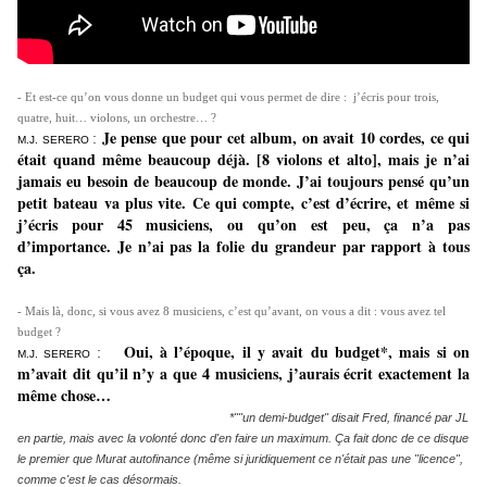
- Et est-ce qu’on vous donne un budget qui vous permet de dire : j’écris pour trois,
quatre, huit… violons, un orchestre… ?
Je pense que pour cet album, on avait 10 cordes, ce qui
:
M.J. SERERO
était quand même beaucoup déjà. [8 violons et alto], mais je n’ai
jamais eu besoin de beaucoup de monde. J’ai toujours pensé qu’un
petit bateau va plus vite. Ce qui compte, c’est d’écrire, et même si
j’écris pour 45 musiciens, ou qu’on est peu, ça n’a pas
d’importance. Je n’ai pas la folie du grandeur par rapport à tous
ça.
- Mais là, donc, si vous avez 8 musiciens, c’est qu’avant, on vous a dit : vous avez tel
budget ?
Oui, à l’époque, il y avait du budget*, mais si on
:
M.J. SERERO
m’avait dit qu’il n’y a que 4 musiciens, j’aurais écrit exactement la
même chose…
*""un demi-budget" disait Fred, financé par JL
en partie, mais avec la volonté donc d'en faire un maximum. Ça fait donc de ce disque
le premier que Murat autofinance (même si juridiquement ce n'était pas une "licence",
comme c'est le cas désormais.