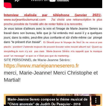
Interview réalisée par téléphone (janvier 2021
)
.
www.surjeanlouismurat.com
J'ai choisi une retranscription le plus
proche possible de l'oralité afin de rester fidèle à la rencontre.
Je vous laisse d'ailleurs avec la voix et l'image de Marie-Jeanne Serero au
travail dans son bureau, telle que je l'ai entendu moi aussi il y a quelques
jours; dans la vidéo, peut-être plus confiante et sûr d'elle-même car plongé
dans "le présent d'un travail".
Et Désolé pour le Voyage de Noz! Je ne vous ai pas
placés : punition! J'attends toujours de pouvoir écouter votre nouvel album! na! Quant au
storytelling,le nom n'y est pas mais Marie-Jeanne Séréro m'a rappelé que la musique
.
avait "un message" et que ce n''était pas que du marketing
SITE PERSONNEL de Marie-Jeanne Séréro:
https://www.mariejeanneserero.fr
merci, Marie-Jeanne! Merci Christophe et
Martial!