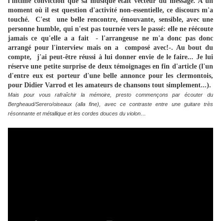
l'intime conviction que sa musique était vecteur du message. A un
moment où il est question d'activité non-essentielle, ce discours m'a
touché. C'est une belle rencontre, émouvante, sensible, avec une
personne humble, qui n'est pas tournée vers le passé: elle ne réécoute
jamais ce qu'elle a a fait - l'arrangeuse ne m'a donc pas donc
arrangé pour l'interview mais on a composé avec!-. Au bout du
compte, j'ai peut-être réussi à lui donner envie de le faire... Je lui
réserve une petite surprise de deux témoignages en fin d'article (l'un
d'entre eux est porteur d'une belle annonce pour les clermontois,
pour Didier Varrod et les amateurs de chansons tout simplement...).
Mais pour vous rafraîchir la mémoire, presto commençons par écouter du
Bergheaud/Serero/oiseaux (alla fine), avec ce contraste entre une guitare très
résonnante et métallique et les cordes douces du violon…