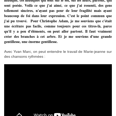
musique, ces musiques qui sont sur le sol, sur les murs, partout, qui
sont poésie. Voilà ce que j'ai aimé, ce que j'ai ressenti, des gens
tellement sincères, n'ayant pas peur de leur fragilité mais ayant
beaucoup de foi dans leur expression. C'est le point commun que
j'ai pu trouvé. Pour Christophe Adam, je me souviens que c'était
une écriture pas facile, comme toujours pour ces titres-là, parce
qu'il y a peu d'éléments, on peut aller partout. Il faut vraiment
créer des branches à cet arbre. Et je me souviens d'une grande
gentillesse, une énorme gentillesse.
Avec Yvan Marc, on peut entendre le travail de Marie-jeanne sur
des chansons rythmées :