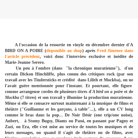
A l'occasion de la ressortie en vinyle en décembre dernier d'A
BIRD ON A POIRE (
disponible au shop
) après
Fred Jimenez dans
l'article précédent
, voici donc l'interview exclusive et inédite de
Marie-Jeanne Serero.
Un peu à l'ombre (dans "la chronique muratienne"), d'un
certain Dickon Hinchliffe, plus connu des critiques rock (par son
travail avec les Tindersticks et crédité dans Lilith et Mockba), on ne
l'avait guère mentionnée pour l'instant. Et pourtant, elle figure
comme arrangeuse cordes de plusieurs titres d'
A bird on a poire
et de
Mockba
(7 titres) et son travail y illumine la production muratienne.
Même si elle se consacre surtout maintenant à la musique de films et
théâtre ("Guillaume et les garçons, à table"...), elle a un CV long
comme le bras dans la pop... De Noir Désir (one trip/one noise),
Aubert, à Stomy Bugsy, Diams ou Passi, en passant par Pagny et
Zazi, ou Era, elle s'est mise au service de toutes les musiques et de
leurs messages, ou quand il s'agit de théâtre ou de films, avec