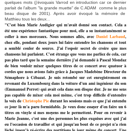
quelques mots (j'évoquais Varrod en introduction car ce dernier
parlait de l'album "la grande muette" de C.ADAM comme le plus
beau disque de 2001). Après avoir évoqué la mémoire de
Matthieu tous les deux...
"C'est bien Marie Audigier qui m'avait donné son contact. Cela a
été une expérience fantastique pour moi, elle a su instantanément se
coller à mes morceaux. Nous sommes allés, avec
Daniel Larbaud
,
chez elle, pendant deux jours lui faire entendre les chansons et tout
a semblé couler de source. J'ai l'espoir secret de croire que mes
chansons lui parlaient. C'est étrange que vous me parliez de cela, car
pas plus tard que la semaine dernière j'ai demandé à Pascal Mondaz
de bien vouloir mixer quelques titres de ce concert avec quatuor à
cordes que nous avions faits grâce à Jacques Madebène Directeur du
Sémaphore à Cébazat. Je suis retombé sur cet enregistrement en
revenant du Luxembourg dans la voiture d'un ami ingénieur du son
(Emmanuel Perrot) qui avait cela dans son disque dur. Je ne me sens
pas capable de mixer cela moi même, c'est trop difficile d'entendre
la voix de
Christophe Pie
durant les sessions mais ce que j'ai entendu
ce jour là m'a paru formidable. Je veux donc essayer d'en faire un 6
titres en vinyle si mes moyens me le permettent. Pour en revenir à
Marie Jeanne, c'est une des personnes les plus exquises avec qui j'ai
eu l'occasion de travailler et qui jusqu'au bout de ce projet n'a rien
lâché jusqu’à ré-écrire des partitions le jour même du concert. Une