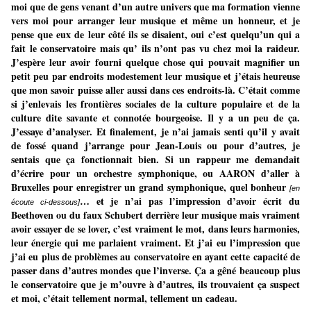
moi que de gens venant d’un autre univers que ma formation vienne
vers moi pour arranger leur musique et même un honneur, et je
pense que eux de leur côté ils se disaient, oui c’est quelqu’un qui a
fait le conservatoire mais qu’ ils n’ont pas vu chez moi la raideur.
J’espère leur avoir fourni quelque chose qui pouvait magnifier un
petit peu par endroits modestement leur musique et j’étais heureuse
que mon savoir puisse aller aussi dans ces endroits-là. C’était comme
si j’enlevais les frontières sociales de la culture populaire et de la
culture dite savante et connotée bourgeoise. Il y a un peu de ça.
J’essaye d’analyser. Et finalement, je n’ai jamais senti qu’il y avait
de fossé quand j’arrange pour Jean-Louis ou pour d’autres, je
sentais que ça fonctionnait bien. Si un rappeur me demandait
d’écrire pour un orchestre symphonique, ou AARON d’aller à
Bruxelles pour enregistrer un grand symphonique, quel bonheur
[en
… et je n’ai pas l’impression d’avoir écrit du
écoute ci-dessous]
Beethoven ou du faux Schubert derrière leur musique mais vraiment
avoir essayer de se lover, c’est vraiment le mot, dans leurs harmonies,
leur énergie qui me parlaient vraiment. Et j’ai eu l’impression que
j’ai eu plus de problèmes au conservatoire en ayant cette capacité de
passer dans d’autres mondes que l’inverse. Ça a gêné beaucoup plus
le conservatoire que je m’ouvre à d’autres, ils trouvaient ça suspect
et moi, c’était tellement normal, tellement un cadeau.