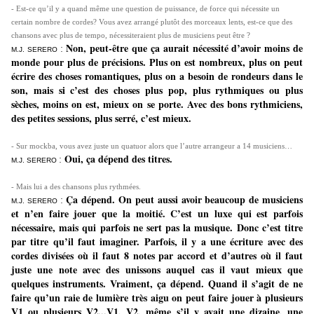
- Est-ce qu’il y a quand même une question de puissance, de force qui nécessite un
certain nombre de cordes? Vous avez arrangé plutôt des morceaux lents, est-ce que des
chansons avec plus de tempo, nécessiteraient plus de musiciens peut être ?
Non, peut-être que ça aurait nécessité d’avoir moins de
:
M.J. SERERO
monde pour plus de précisions. Plus on est nombreux, plus on peut
écrire des choses romantiques, plus on a besoin de rondeurs dans le
son, mais si c’est des choses plus pop, plus rythmiques ou plus
sèches, moins on est, mieux on se porte. Avec des bons rythmiciens,
des petites sessions, plus serré, c’est mieux.
- Sur mockba, vous avez juste un quatuor alors que l’autre arrangeur a 14 musiciens…
Oui, ça dépend des titres.
:
M.J. SERERO
- Mais lui a des chansons plus rythmées.
Ça dépend. On peut aussi avoir beaucoup de musiciens
:
M.J. SERERO
et n’en faire jouer que la moitié. C’est un luxe qui est parfois
nécessaire, mais qui parfois ne sert pas la musique. Donc c’est titre
par titre
qu’il faut imaginer. Parfois, il y a une écriture avec des
cordes divisées où il faut 8 notes par accord et d’autres où il faut
juste une note avec des unissons auquel cas il vaut mieux que
quelques instruments. Vraiment, ça dépend. Quand il s’agit de ne
faire qu’un raie de lumière très aigu on peut faire jouer à plusieurs
V1 ou plusieurs V2...V1, V2, même s’il y avait une dizaine, une