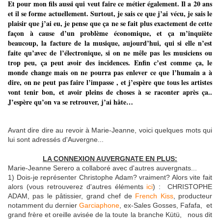
Et pour mon fils aussi qui veut faire ce métier également. Il a 20 ans
et il se forme actuellement.
Surtout, je sais ce que j’ai vécu, je sais le
plaisir que j’ai eu, je pense que ça ne se fait plus exactement de cette
façon à cause d’un problème économique, et ça m’inquiète
beaucoup, la facture de la musique, aujourd’hui, qui si elle n’est
faite qu’avec de l’électronique, si on ne mêle pas les musiciens ou
trop peu, ça peut avoir des incidences. Enfin c’est comme ça, le
monde change mais on ne pourra pas enlever ce que l’humain a à
dire, on ne peut pas faire l’impasse , et j’espère que tous les artistes
vont tenir bon, et avoir pleins de choses à se raconter après ça..
J’espère qu’on va se retrouver, j’ai hâte…
Avant dire dire au revoir à Marie-Jeanne, voici quelques mots qui
lui sont adressés d'Auvergne...
LA CONNEXION AUVERGNATE EN PLUS:
Marie-Jeanne Serero a collaboré avec d'autres auvergnats...
1) Dois-je représenter Christophe Adam? vraiment? Alors vite fait
alors (vous retrouverez d'autres éléments
ici
) : CHRISTOPHE
ADAM, pas le pâtissier, grand chef de
French Kiss
, producteur
notamment du dernier
Garciaphone
, ex-Sales Gosses, Fafafa, et
grand frère et oreille avisée de la toute la branche Kütü, nous dit