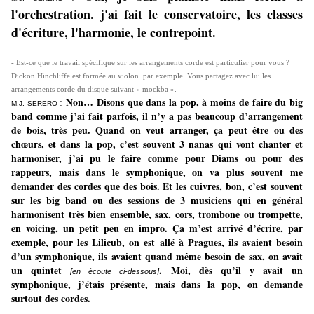
l'orchestration. j'ai fait le conservatoire, les classes
d'écriture, l'harmonie, le contrepoint.
- Est-ce que le travail spécifique sur les arrangements corde est particulier pour vous ?
Dickon Hinchliffe
est formée au violon par exemple. Vous partagez avec lui les
arrangements corde du disque suivant « mockba ».
Non… Disons que dans la pop, à moins de faire du big
:
M.J. SERERO
band comme j’ai fait parfois, il n’y a pas beaucoup d’arrangement
de bois, très peu. Quand on veut arranger, ça peut être ou des
chœurs, et dans la pop, c’est souvent 3 nanas qui vont chanter et
harmoniser, j’ai pu le faire comme pour Diams ou pour des
rappeurs, mais dans le symphonique, on va plus souvent me
demander des cordes que des bois. Et les cuivres, bon, c’est souvent
sur les big band ou des sessions de 3 musiciens qui en général
harmonisent très bien ensemble, sax, cors, trombone ou trompette,
en voicing, un petit peu en impro. Ça m’est arrivé d’écrire, par
exemple, pour les Lilicub, on est allé à Pragues, ils avaient besoin
d’un symphonique, ils avaient quand même besoin de sax, on avait
un quintet
. Moi, dès qu’il y avait un
[en écoute ci-dessous]
symphonique, j’étais présente, mais dans la pop, on demande
surtout des cordes.