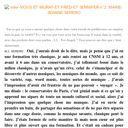
- Est-ce que ça vous a amené quelque chose dans votre travail de prédilection ces emplois
dans la pop, la variété? Et c’est vrai que vous avez fait beaucoup d’extras dans la variété,
avec des produits dont vous parliez : L5, Eve Angeli ? Vous pouvez me dire que c’était
alimentaire…
Oui, j’aurais droit de le dire, mais je pense que j’ai eu
:
M.J. SERERO
une formation très classique, je suis rentré au CNSM à 12 ans, et
avant à 6 ans dans un conservatoire, j’ai tellement bossé dans le
milieu classique, je n’avais qu’un rêve, celui de s’émanciper et de
découvrir d’autres musiques, les musiques du monde, que ce soit de
la variété, rap, word music, toutes sortes de musique . J’avais
l’impression d’avoir été frustrée de ne pas pouvoir « voyager ». Je
me disais : le conservatoire de Paris, c’est génial mais si ce qu’on y
apprend me sépare de toute un monde culturel et social, alors j’ai
l’impression que quelque chose me manque. J’ai eu envie de
prendre un bain, de partager des sensations et de ne pas être séparée
dans une cage dorée, comme la musique savante, classique peut le
faire. J’étais formée de cette manière là mais mon cœur est plus
libre et plus ouvert que ma formation. Et c’était un cadeau pour