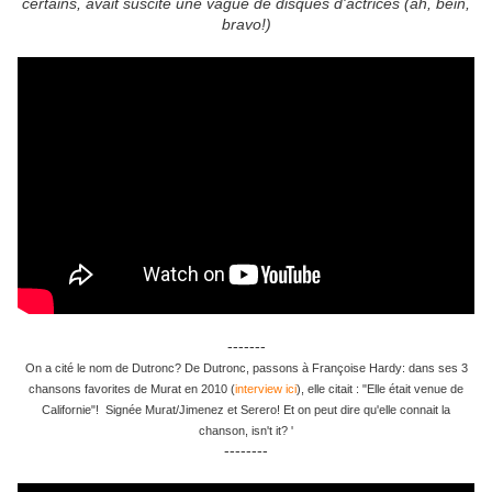
certains, avait suscité une vague de disques d'actrices (ah, bein,
bravo!)
-------
On a cité le nom de Dutronc? De Dutronc, passons à Françoise Hardy: dans ses 3
chansons favorites de Murat en 2010 (
interview ici
), elle citait : "Elle était venue de
Californie"! Signée Murat/Jimenez et Serero! Et on peut dire qu'elle connait la
chanson, isn't it? '
--------