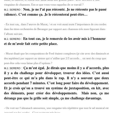
vingtaine de chansons. Est-ce que vous vous rappelez de ce travail ?
Non, je ne l’ai pas réécouté. Je ne réécoute pas le passé
:
M.J. SERERO
(silence). C’est comme ça. Je le réécouterai peut-être…
- En tout cas, dans l’œuvre de Murat, / et on voit aussi toute l’importance de ces cordes
dans les titres orchestrées de Beranger par rapport aux chansons très nues figurant dans
l’album suivant.
En tout cas, je le remercie de les avoir mis à l’honneur
:
M.J. SERERO
et de m’avoir fait cette petite place.
- Murat disait que les compositions de Fred étaient complexes (je cite avec des diminués et
des septième) par rapport au sienne qui n’utilise que 2/3 accords… on sent du coup que
peut-être cela vous laisse plus d’options ?
Ça m’est égal. Je dirais que moins il y a d’accords, plus
:
M.J. SERERO
il y a du challenge pour développer, trouver des idées. C’est aussi
peut-être ce qui m’a plu dans le rap. Il n’y a souvent que deux
accords pendant 7 minutes. C’est long pour faire du développement.
Et je crois qu’on a trouvé un système de juxtaposition, en kit, avec
des éléments, pour créer des développements.
Mais non, ça me
dérange pas que la grille soit simple, ça me challenge davantage.
- On voit sur l’almanach amoureux, une rengaine très répétitive que tout le sel musical est
apporté par les cordes…C’est vraiment très beau.