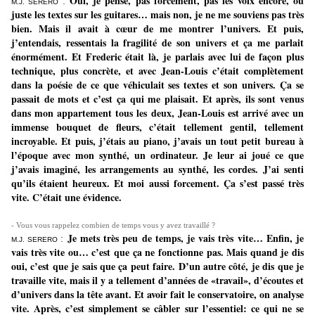
Oui, je pense, pas forcement, pas les voix encore, ou
:
M.J. SERERO
juste les textes sur les guitares… mais non, je ne me souviens pas très
bien. Mais il avait à cœur de me montrer l’univers. Et puis,
j’entendais, ressentais la fragilité de son univers et ça me parlait
énormément. Et Frederic était là, je parlais avec lui de façon plus
technique, plus concrète, et avec Jean-Louis c’était complètement
dans la poésie de ce que véhiculait ses textes et son univers. Ça se
passait de mots et c’est ça qui me plaisait. Et après, ils sont venus
dans mon appartement tous les deux, Jean-Louis est arrivé avec un
immense bouquet de fleurs, c’était tellement gentil, tellement
incroyable. Et puis, j’étais au piano, j’avais un tout petit bureau à
l’époque avec mon synthé, un ordinateur. Je leur ai joué ce que
j’avais imaginé, les arrangements au synthé, les cordes. J’ai senti
qu’ils étaient heureux. Et moi aussi forcement. Ça s’est passé très
vite. C’était une évidence.
- Vous vous rappelez combien de temps vous y avez travaillé ?
Je mets très peu de temps, je vais très vite… Enfin, je
:
M.J. SERERO
vais très vite ou… c’est que ça ne fonctionne pas. Mais quand je dis
oui, c’est que je sais que ça peut faire. D’un autre côté, je dis que je
travaille vite, mais il y a tellement d’années de «travail», d’écoutes et
d’univers dans la tête avant. Et avoir fait le conservatoire, on analyse
vite. Après, c’est simplement se câbler sur l’essentiel: ce qui ne se