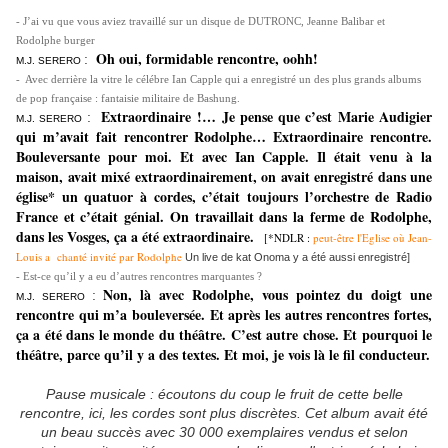
- J’ai vu que vous aviez travaillé sur un disque de DUTRONC, Jeanne Balibar et
Rodolphe burger
Oh oui, formidable rencontre, oohh!
:
M.J. SERERO
- Avec derrière la vitre le célébre Ian Capple qui a enregistré un des plus grands albums
de pop française : fantaisie militaire de Bashung.
Extraordinaire !… Je pense que c’est Marie Audigier
:
M.J. SERERO
qui m’avait fait rencontrer Rodolphe… Extraordinaire rencontre.
Bouleversante pour moi. Et avec Ian Capple. Il était venu à la
maison, avait mixé extraordinairement, on avait enregistré dans une
église* un quatuor à cordes, c’était toujours l’orchestre de Radio
France et c’était génial. On travaillait dans la ferme de Rodolphe,
dans les Vosges, ça a été extraordinaire.
[*NDLR :
peut-être l'Eglise où Jean-
Louis a chanté invité par Rodolphe
Un live de kat Onoma y a été aussi enregistré]
- Est-ce qu’il y a eu d’autres rencontres marquantes ?
Non, là avec Rodolphe, vous pointez du doigt une
:
M.J. SERERO
rencontre qui m’a bouleversée. Et après les autres rencontres fortes,
ça a été dans le monde du théâtre. C’est autre chose. Et pourquoi le
théâtre, parce qu’il y a des textes. Et moi, je vois là le fil conducteur.
Pause musicale : écoutons du coup le fruit de cette belle
rencontre, ici, les cordes sont plus discrètes. Cet album avait été
un beau succès avec 30 000 exemplaires vendus et selon