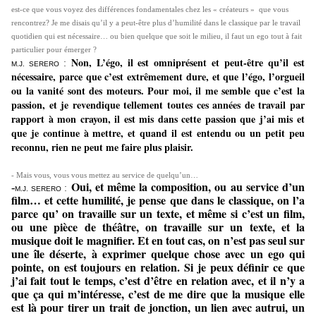
est-ce que vous voyez des différences fondamentales chez les « créateurs » que vous
rencontrez? Je me disais qu’il y a peut-être plus d’humilité dans le classique par le travail
quotidien qui est nécessaire… ou bien quelque que soit le milieu, il faut un ego tout à fait
particulier pour émerger ?
Non, L’égo, il est omniprésent et peut-être qu’il est
:
M.J. SERERO
nécessaire, parce que c’est extrêmement dure, et que l’égo, l’orgueil
ou la vanité sont des moteurs. Pour moi, il me semble que c’est la
passion, et je revendique tellement toutes ces années de travail par
rapport à mon crayon, il est mis dans cette passion que j’ai mis et
que je continue à mettre, et quand il est entendu ou un petit peu
reconnu, rien ne peut me faire plus plaisir.
- Mais vous, vous vous mettez au service de quelqu’un…
Oui, et même la composition, ou au service d’un
-
:
M.J. SERERO
film… et cette humilité, je pense que dans le classique, on l’a
parce qu’ on travaille sur un texte, et même si c’est un film,
ou une pièce de théâtre, on travaille sur un texte, et la
musique doit le magnifier. Et en tout cas, on n’est pas seul sur
une île déserte, à exprimer quelque chose avec un ego qui
pointe, on est toujours en relation. Si je peux définir ce que
j’ai fait tout le temps, c’est d’être en relation avec, et il n’y a
que ça qui m’intéresse, c’est de me dire que la musique elle
est là pour tirer un trait de jonction, un lien avec autrui, un