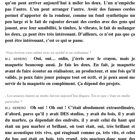
qu’on peut arriver aujourd’hui à mêler les deux. L’un n’empêche
pas l’autre. L’un peut arranger l’autre. Avoir des fausses cordes
permet d’apporter de la rondeur, comme un fond synthétique un
peu large et le fait de rajouter devant des cordes avec des gens qui
jouent, avec leur sensibilité, le timbre, le vibrato, le fait de mélanger
les deux, ça peut être très intéressant. D’ailleurs, ce n’est pas que ça
peut être intéressant, c’est ce qui se passe.
-Vous écrivez vous même avec un synthé et un ordinateur ?
Oui, oui… enfin, j’écris avec le crayon, mais je
:
M.J. SERERO
maquette beaucoup aussi. Je fais les deux. En fait, je maquette
avant de faire écouter au réalisateur, au producteur, et une fois qu’il
valide, je peux faire jouer puisque tout est écrit, et je peux aussi me
servir de la maquette en complément. Ça dépend des projets.
- Les sessions étaient au studio davout aujourd’hui disparu. Est-ce que c’était un studio
particulier ?
Oh oui ! Oh oui ! C’était absolument extraordinaire,
:
M.J. SERERO
d’abord, parce qu’il y avait DES studios, y avait du bois, il y avait
du marbre, ça dépendait des endroits, il y avait celui du haut qui
était un peu marbré et brillant, où tout était, oui, très brillant et
une acoustique très vive, qui réagissait comme ça, très vite, et celui
du bas qui était en bois, très grand, très spacieux,donc pour des