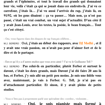
grands et l’éphémère, et tout le travail des grands qui donnaient
leur vie, voilà c’était ça qui se jouait dans ces endroits-là. J’ai vu ce
carrefour, j’étais là… J’ai vu aussi l’arrivée du rap, j’étais là, en
91/92, où les gens disaient : ça va passer… Mais non, ça n’est pas
passé, c’était un vrai combat, un vrai sujet d’actualité. D’un côté il
y avait Jean-Louis, avec les textes, la poésie, le beau français… Tout
ça s’est côtoyé.
- Oui, vous figurez dans des disques de rap français célèbres…
i, j’étais au début des rappeurs, avec
DJ Medhi
, et il
:
Ou
M.J. SERERO
y avait une vraie passion, on n’avait pas peur d’aimer fort et de le
dire et de le partager.
- Est-ce qu’il y a d’autres studios que vous avez aimé ? J’ai vu le Guillaume Tell ?
Pas celui-là en particulier, plutôt Ferber et surtout le
:
M.J. SERERO
davout, c’était les deux grands, mais Davout j’ai dû faire 20 ans là
bas, et Ferber, j’y suis allé un petit peu moins. Je suis une fidèle vous
avez, maintenant, je vais à Ferber. G. Tell, je n’ai pas eu
d’attachement particulier. Et sinon, il y avait pleins de petits
studios
.
-
Vous n’êtes pas à proprement parlé une spécialiste des «cordes», violoniste...
Oui, je suis pianiste mais formé à
:
M.J. SERERO