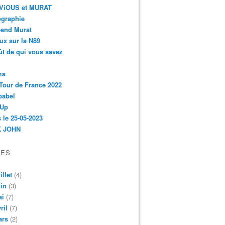
r-ViOUS et MURAT
ographie
-end Murat
ux sur la N89
ût de qui vous savez
ma
Tour de France 2022
babel
 Up
 le 25-05-2023
 JOHN
VES
illet
(4)
in
(3)
ai
(7)
ril
(7)
ars
(2)