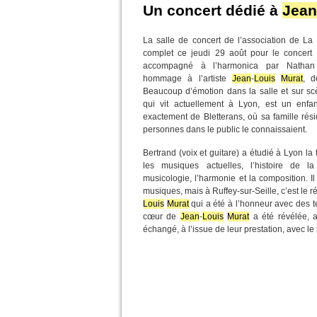
Un concert dédié à
Jean
La salle de concert de l’association de La
complet ce jeudi 29 août pour le concert 
accompagné à l’harmonica par Nathan
hommage à l’artiste
Jean
-
Louis
Murat
, 
Beaucoup d’émotion dans la salle et sur sc
qui vit actuellement à Lyon, est un enfa
exactement de Bletterans, où sa famille ré
personnes dans le public le connaissaient.
Bertrand (voix et guitare) a étudié à Lyon la t
les musiques actuelles, l’histoire de l
musicologie, l’harmonie et la composition. Il
musiques, mais à Ruffey-sur-Seille, c’est le r
Louis
Murat
qui a été à l’honneur avec des 
cœur de
Jean
-
Louis
Murat
a été révélée, 
échangé, à l’issue de leur prestation, avec le