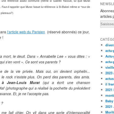
t une référence assez commune (même si Gabriel Yacoub, lui que Murat
NEWSL
. Faut-il rappeler que Murat faisait lui référence à St-Babel même si "tour de
Abonnez
s plateaux?)
articles 
Email
 dans
l'article web du Parisien
(réservé abonnés) ce jour,
r !
CATÉG
diver
actu-
la mort, le deuil. Dans « Annabelle Lee » vous dites : «
Actu-
qui s'en vont ». Ce sont vos parents ?
actu-
vieil
 de la vie privée. Mais oui, on devient orphelin...
2023 
it le rock n'existe plus. On perd des parents, des amis.
actus
 à Jean-Louis Murat
(qui a écrit une chanson
il fr
laf (photographe qui a réalisé la pochette du précédent
2021
vance. Et, je ne l'accepte pas.
monta
Baby
 ?
2021 
Morit
me fait chier. On vit dans une sorte d'intemporalité