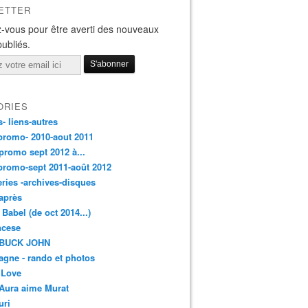
ETTER
-vous pour être averti des nouveaux
publiés.
ORIES
s- liens-autres
promo- 2010-aout 2011
promo sept 2012 à...
promo-sept 2011-août 2012
leries -archives-disques
après
 Babel (de oct 2014...)
ancese
 BUCK JOHN
gne - rando et photos
 Love
Aura aime Murat
uri