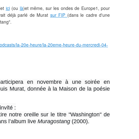
let
ici
(ou
là
)et même, sur les ondes de Europe1, pour
avait déjà parlé de Murat
sur FIP
(dans le cadre d'une
stang".
r/podcasts/la-20e-heure/la-20eme-heure-du-mercredi-04-
 participera en novembre à une soirée en
is Murat, donnée à la Maison de la poésie
nvité :
tire notre oreille sur le titre "Washington" de
ns l’album live
Muragostang
(2000).