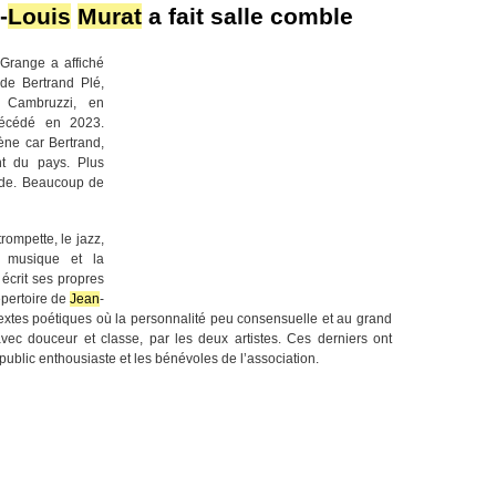
-
Louis
Murat
a fait salle comble
 Grange a affiché
de Bertrand Plé,
 Cambruzzi, en
décédé en 2023.
ène car Bertrand,
nt du pays. Plus
side. Beaucoup de
rompette, le jazz,
a musique et la
 écrit ses propres
épertoire de
Jean
-
textes poétiques où la personnalité peu consensuelle et au grand
avec douceur et classe, par les deux artistes. Ces derniers ont
 public enthousiaste et les bénévoles de l’association.