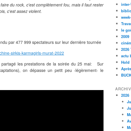
inte
faire du rock, c'est complètement fou, mais il faut rester
bibli
ois, c'est assez violent.
week
Trava
le go
2009
tendu par
477 999 spectateurs sur leur dernière tournée
ciné
2026 
chine-sirkis-karmagirls-murat-2022
actu 
Hold
 partagé les prestations de la soirée du 25 mai: Sur
Après
s captations), on dépasse un petit peu -légèrement- le
BUCK
ARCHI
2026
Ju
Ju
M
Av
M