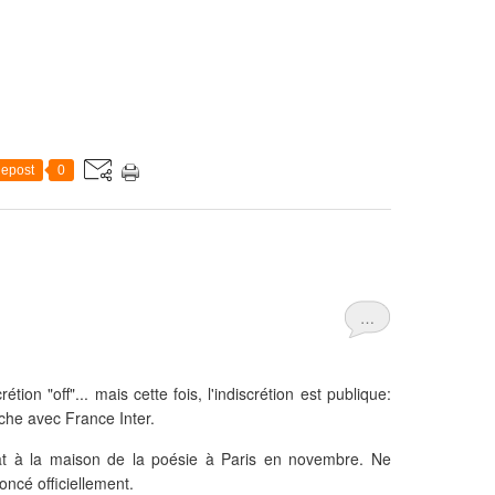
epost
0
…
tion "off"... mais cette fois, l'indiscrétion est publique:
èche avec France Inter.
at à la maison de la poésie à Paris en novembre. Ne
oncé officiellement.