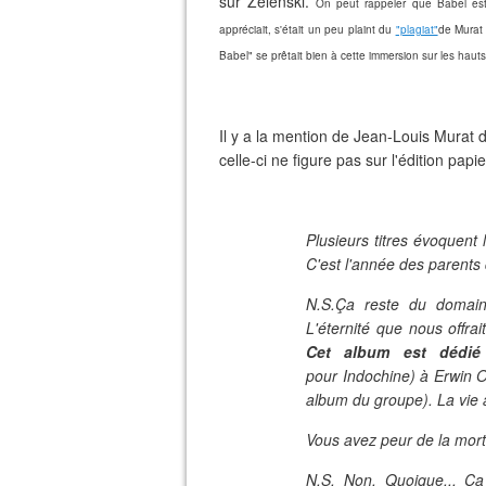
sur Zelenski.
On peut rappeler que Babel es
appréciait, s'était un peu plaint du
"plagiat"
de Murat 
Babel" se prêtait bien à cette immersion sur les haut
Il y a la mention de Jean-Louis Murat
celle-ci ne figure pas sur l'édition papie
Plusieurs titres évoquent 
C'est l'année des parents 
N.S.Ça reste du domaine
L'éternité que nous offra
Cet album est dédié
pour Indochine) à Erwin O
album du groupe). La vie a
Vous avez peur de la mort
N.S. Non. Quoique... Ça 