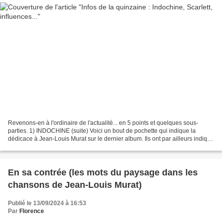
Revenons-en à l'ordinaire de l'actualité... en 5 points et quelques sous-
parties. 1) INDOCHINE (suite) Voici un bout de pochette qui indique la
dédicace à Jean-Louis Murat sur le dernier album. Ils ont par ailleurs indiqué
sur RTL (après la trentième...
En sa contrée (les mots du paysage dans les
chansons de Jean-Louis Murat)
Publié le 13/09/2024 à 16:53
Par
Florence