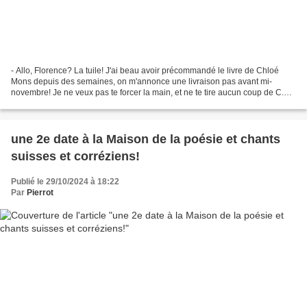
- Allo, Florence? La tuile! J'ai beau avoir précommandé le livre de Chloé
Mons depuis des semaines, on m'annonce une livraison pas avant mi-
novembre! Je ne veux pas te forcer la main, et ne te tire aucun coup de C.
Mons, mais vu qu'elle est en showcase...
une 2e date à la Maison de la poésie et chants
suisses et corréziens!
Publié le 29/10/2024 à 18:22
Par
Pierrot