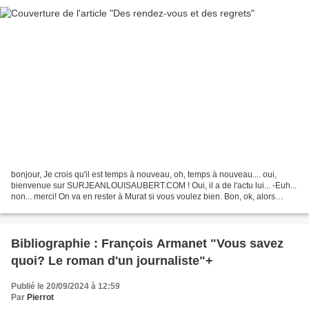
bonjour, Je crois qu'il est temps à nouveau, oh, temps à nouveau.... oui,
bienvenue sur SURJEANLOUISAUBERT.COM ! Oui, il a de l'actu lui... -Euh...
non... merci! On va en rester à Murat si vous voulez bien. Bon, ok, alors
reprenons... temps à nouveau...
Bibliographie : François Armanet "Vous savez
quoi? Le roman d'un journaliste"+
Publié le 20/09/2024 à 12:59
Par
Pierrot