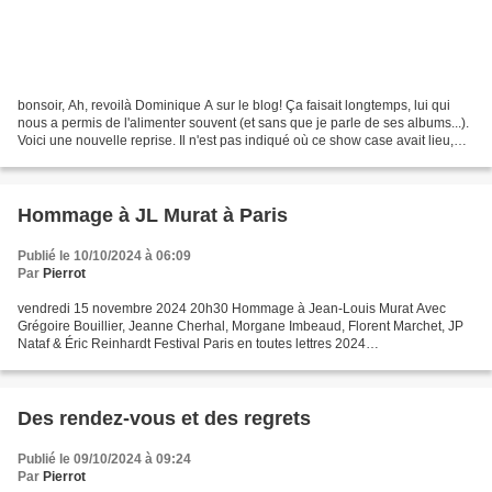
bonsoir, Ah, revoilà Dominique A sur le blog! Ça faisait longtemps, lui qui
nous a permis de l'alimenter souvent (et sans que je parle de ses albums...).
Voici une nouvelle reprise. Il n'est pas indiqué où ce show case avait lieu,
mais en tout cas, ça...
Hommage à JL Murat à Paris
Publié le 10/10/2024 à 06:09
Par
Pierrot
vendredi 15 novembre 2024 20h30 Hommage à Jean-Louis Murat Avec
Grégoire Bouillier, Jeanne Cherhal, Morgane Imbeaud, Florent Marchet, JP
Nataf & Éric Reinhardt Festival Paris en toutes lettres 2024
https://maisondelapoesieparis.com/programme/hommage-a-jean-louis-
murat/...
Des rendez-vous et des regrets
Publié le 09/10/2024 à 09:24
Par
Pierrot