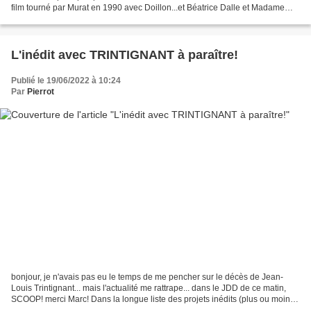
film tourné par Murat en 1990 avec Doillon...et Béatrice Dalle et Madame
Huppert. C'est d'actualité...
L'inédit avec TRINTIGNANT à paraître!
Publié le 19/06/2022 à 10:24
Par
Pierrot
bonjour, je n'avais pas eu le temps de me pencher sur le décès de Jean-
Louis Trintignant... mais l'actualité me rattrape... dans le JDD de ce matin,
SCOOP! merci Marc! Dans la longue liste des projets inédits (plus ou moins)
et avortés, nous avions effectivement...