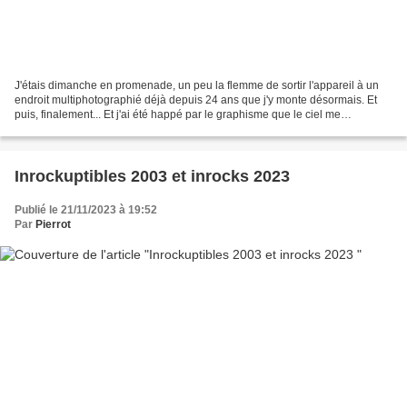
J'étais dimanche en promenade, un peu la flemme de sortir l'appareil à un
endroit multiphotographié déjà depuis 24 ans que j'y monte désormais. Et
puis, finalement... Et j'ai été happé par le graphisme que le ciel me
présentait... et j'ai pensé à Gagner...
Inrockuptibles 2003 et inrocks 2023
Publié le 21/11/2023 à 19:52
Par
Pierrot