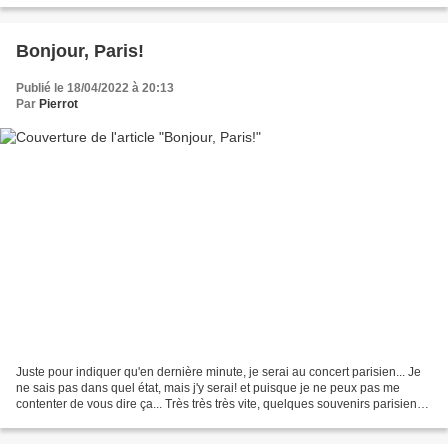
Bonjour, Paris!
Publié le 18/04/2022 à 20:13
Par
Pierrot
Juste pour indiquer qu'en dernière minute, je serai au concert parisien... Je
ne sais pas dans quel état, mais j'y serai! et puisque je ne peux pas me
contenter de vous dire ça... Très très très vite, quelques souvenirs parisiens:
2002 Place des vosges: 2016...