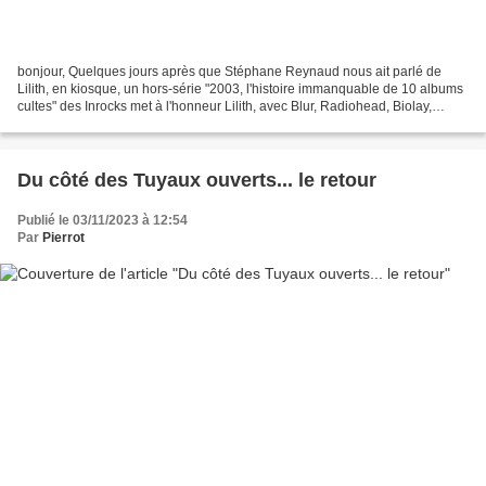
bonjour, Quelques jours après que Stéphane Reynaud nous ait parlé de
Lilith, en kiosque, un hors-série "2003, l'histoire immanquable de 10 albums
cultes" des Inrocks met à l'honneur Lilith, avec Blur, Radiohead, Biolay,
Massive Attack, Madonna, The Strokes......
Du côté des Tuyaux ouverts... le retour
Publié le 03/11/2023 à 12:54
Par
Pierrot