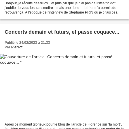
Bonjour, je récolte des trucs... et puis, vu que je n'ai pas de listes "to do",
j'oublie de vous les transmettre... mais une demande hier m'a permis de
retrouver ça. A l'époque de l'interview de Stéphane PRIN où je citais ces
documents, c'était en ligne...
Concerts demain et futurs, et passé coquace...
Publié le 24/02/2023 à 21:33
Par
Pierrot
Après ce moment glorieux pour le blog de l'article de Florence sur "la mort", il
faut bien reprendre le fil habituel... et je me console puisqu'on va parler de la