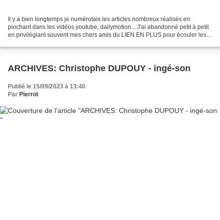
Il y a bien longtemps je numérotais les articles nombreux réalisés en
piochant dans les vidéos youtube, dailymotion... J'ai abandonné petit à petit
en privilégiant souvent mes chers amis du LIEN EN PLUS pour écouler les
fonds de tiroir. Je me résous -en...
ARCHIVES: Christophe DUPOUY - ingé-son
Publié le 15/09/2023 à 13:40
Par
Pierrot