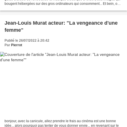
bougent hébergées sur des gros ordinateurs qui consomment... Et bein, on
est dans la merde! Quoi...
Jean-Louis Murat acteur: "La vengeance d'une
femme"
Publié le 26/07/2022 à 20:42
Par
Pierrot
bonjour, avec la canicule, allez prendre le frais au cinéma est une bonne
idée... alors pourquoi pas tenter de vous donner envie... en revenant sur le