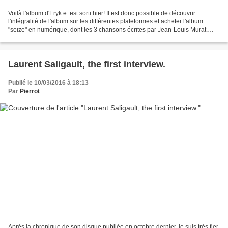
Voilà l'album d'Eryk e. est sorti hier! Il est donc possible de découvrir
l'intégralité de l'album sur les différentes plateformes et acheter l'album
"seize" en numérique, dont les 3 chansons écrites par Jean-Louis Murat.
Nous vous donnions l'information...
Laurent Saligault, the first interview.
Publié le 10/03/2016 à 18:13
Par
Pierrot
Après la chronique de son disque publiée en octobre dernier, je suis très fier