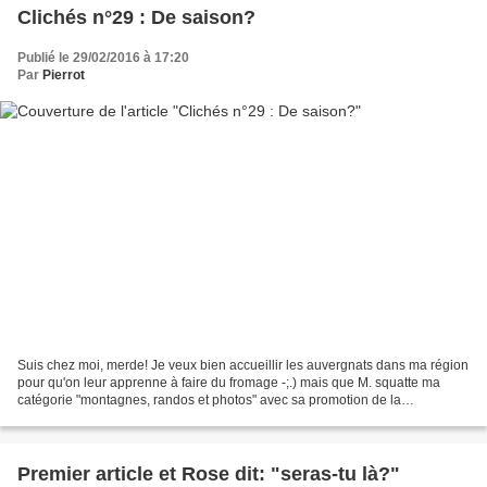
Clichés n°29 : De saison?
Publié le 29/02/2016 à 17:20
Par
Pierrot
Suis chez moi, merde! Je veux bien accueillir les auvergnats dans ma région
pour qu'on leur apprenne à faire du fromage -;.) mais que M. squatte ma
catégorie "montagnes, randos et photos" avec sa promotion de la
délinquance et ses pochades ... Je dis...
Premier article et Rose dit: "seras-tu là?"