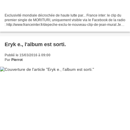
Exclusivité mondiale décrochée de haute lutte par... France inter: le clip du
premier single de MORITURI, uniquement visible via le Facebook de la radio
: http://www.franceinter.fr/depeche-exclu-le-nouveau-clip-de-jean-murat Je
ne peux le visionner pour...
Eryk e., l'album est sorti.
Publié le 15/03/2016 à 09:00
Par
Pierrot