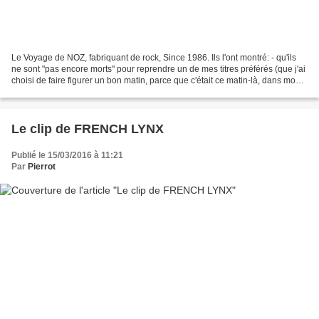
Le Voyage de NOZ, fabriquant de rock, Since 1986. Ils l'ont montré: - qu'ils
ne sont "pas encore morts" pour reprendre un de mes titres préférés (que j'ai
choisi de faire figurer un bon matin, parce que c'était ce matin-là, dans mon
top Ten dans le livre...
Le clip de FRENCH LYNX
Publié le 15/03/2016 à 11:21
Par
Pierrot