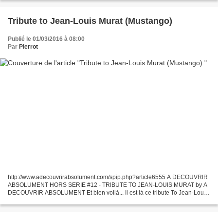
Tribute to Jean-Louis Murat (Mustango)
Publié le 01/03/2016 à 08:00
Par
Pierrot
http://www.adecouvrirabsolument.com/spip.php?article6555 A DECOUVRIR
ABSOLUMENT HORS SERIE #12 - TRIBUTE TO JEAN-LOUIS MURAT by A
DECOUVRIR ABSOLUMENT Et bien voilà... Il est là ce tribute To Jean-Louis
Murat autour de Mustango à l'initiative du site...