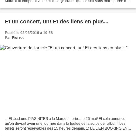
Murat à la coopérative de mai... et je crains que ce soit sans moi... purée de
bois... merci M.
Et un concert, un! Et des liens en plus...
Publié le 02/03/2016 à 10:58
Par
Pierrot
... Et c'est une PIAS NITES à la Maroquinerie... le 26 mai! Et cela annonce
qu'on devrait avoir une tournée dans la foulée de la sortie de l'album. Les
billets seront réservables dès 15 heures demain. 1) LE LIEN BOOKING EN
PLUS Une chambre d'hôte dans...