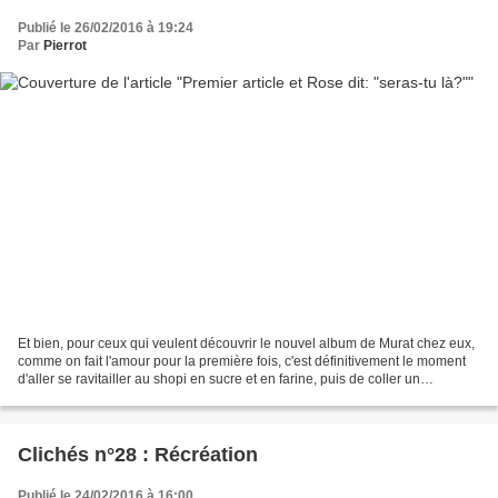
Publié le 26/02/2016 à 19:24
Par
Pierrot
Et bien, pour ceux qui veulent découvrir le nouvel album de Murat chez eux,
comme on fait l'amour pour la première fois, c'est définitivement le moment
d'aller se ravitailler au shopi en sucre et en farine, puis de coller un
autocollant "stop pub" sur...
Clichés n°28 : Récréation
Publié le 24/02/2016 à 16:00