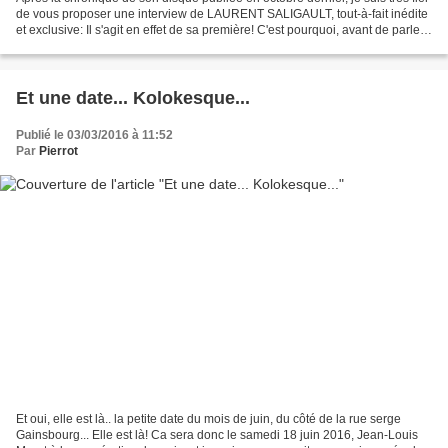
de vous proposer une interview de LAURENT SALIGAULT, tout-à-fait inédite
et exclusive: Il s'agit en effet de sa première! C'est pourquoi, avant de parler
de son album, et du...
Et une date... Kolokesque...
Publié le 03/03/2016 à 11:52
Par
Pierrot
Et oui, elle est là.. la petite date du mois de juin, du côté de la rue serge
Gainsbourg... Elle est là! Ca sera donc le samedi 18 juin 2016, Jean-Louis